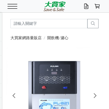
米/五穀/濃湯
休閒零嘴
養生保健/常備品
沐浴乳香皂
鍋具/飲水/廚房
衛生紙/濕巾
廚房家電
文具/辦公用品
冷凍免運
米/糙米
食用油
包麵
魚罐
初一十五拜拜懶
餅乾
糖果/蜜餞/果凍
茶飲料
雞精/飲品
奶粉
綠茶
即溶咖啡
沐浴乳
洗髮/護髮
牙 刷
潔顏產品
臉部保養
鍋具/餐具
掃除/清潔用具
寢具/家具
寵物食品
抽取衛生紙/濕巾
洗衣精
廚房/餐具清潔
衛生棉
箱購免運區
料理鍋具
除濕/清淨機
除塵家電
電腦周邊
文具用品
機車/腳踏車百貨
戶外/休閒用品
服飾內著
生鮮食品
食品免運
季節活動
大買家網路量販店
開飲機/濾心
油/調味料
美味餅乾
奶粉/穀麥片
美髮造型
掃除用具/照明/五金
衣物清潔
季節家電
汽機車百貨
箱購免運
五穀/南北貨
醬油.油膏.蠔油
碗麵/義大利麵
醬菜/玉米罐
零嘴
糕餅/點心
巧克力
果汁咖啡
機能保健
麥片/玉米片
紅茶
咖啡豆/粉/濾掛
香皂/洗手乳
造型髮品
牙膏/漱口水
卸妝/粉刺調理
面/眼膜
保鮮/微波
洗衣/曬衣用具
收納用品
寵物清潔/百貨
廚房紙巾/平版/
洗衣粉/皂
浴廁/水管清潔
嬰兒尿布
烤箱/微波/電磁爐
風扇/防蚊家電
美容家電
數位週邊
辦公文具/收納
汽車百貨
健身/按摩/瑜珈
配件
調理食品
清潔用品免運
店長推薦
泡麵 / 麵條
糖果/巧克力
特色茶品
口腔清潔
傢飾/收納/衛浴
居家清潔
生活家電
休閒/運動
主題專區
湯類/湯塊
調味用品
麵條/快煮麵/米粉
調理食品
堅果/海苔
洋芋片
碳酸/礦泉水
族群保健
沖調穀粉/隨手包
奶茶/花草茶
可可/糖/奶精
染髮產品
口腔配件
刮鬍用品
身體保養
飲水用具
電池/延長線
衛浴/毛巾
園藝用品
箱購免運區
漂白水/柔軟精
居家清潔/除濕芳
成人紙尿褲
快煮壺/烘碗機
電暖器
家用電器
手機/平板周邊
玩具/擺設小物
測量/護具/其他
男/女/機能包
居家/汽百用品
這夏不怕熱
罐頭調理包
飲料
咖啡/可可
臉部清潔
寵物/園藝
衛生棉/護墊
3C/電腦周邊/OA
服飾/配件
咖哩/沾拌醬/抹醬
箱購專區
肉鬆/肉醬罐
肉乾/豆乾
節日限定伴手禮
保久乳/豆米漿
常備/醫材/口罩
烏龍/普洱茶/其他
開架彩妝/防曬
廚房配件
燈泡/檯燈/照明
地墊/家飾品
日用活動區
箱購免運區
防蚊/殺蟲
咖啡機/果汁調理
辦公用具
球類/運動
戶外/室內鞋
綠意露營生活
開架/身體保養
成人/嬰兒紙尿褲
點心罐
機能飲料
▶保健品牌推薦
黑糖桂圓/蜂蜜醋
修繕/五金/祭祀
Previous
Next
箱購飲料