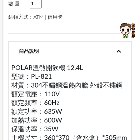
數 量 :
結帳方式 :
ATM | 信用卡
商品說明
POLAR溫熱開飲機 12.4L
型號：PL-821
材質：304不鏽鋼溫熱內膽 外殼不鏽鋼
額定電壓：110V
額定頻率：60Hz
額定功率：635W
加熱功率：600W
保溫功率：35W
主機尺寸：360*370（含水盒）*505mm