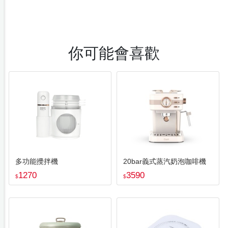
你可能會喜歡
多功能攪拌機
20bar義式蒸汽奶泡咖啡機
1270
3590
$
$