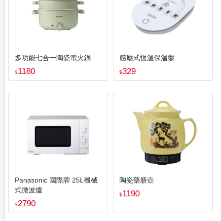
多功能七合一陶瓷電火鍋
感應式恆溫保溫盤
1180
329
$
$
Panasonic 國際牌 25L機械
陶瓷藥膳壺
式微波爐
1190
$
2790
$