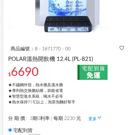
商品編號：B - 1871770 - 00
POLAR溫熱開飲機 12.4L
(PL-821)
6690
$
★不鏽鋼外殼，熱水膽及溫水膽
★專利熱交換膽結構，節能省電
★智慧型進水系統，喝水不必等
★熱水保持95℃以上，泡茶泡麵好幫手
分 期 價 :
3期0利率 | 每期 2230 元
更多
宅配到貨