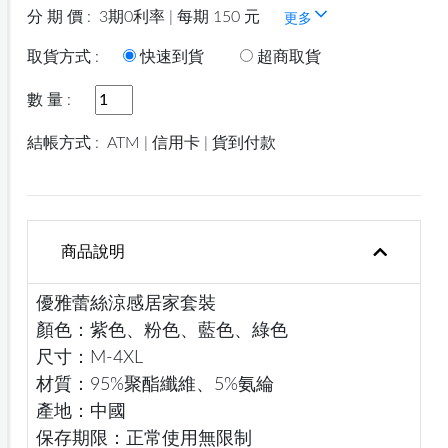
分 期 價 :
3期0利率 | 每期 150 元
更多
取貨方式 :
快速到貨
超商取貨
數 量 :
結帳方式 :
ATM | 信用卡 | 貨到付款
商品說明
優雅蕾絲涼感居家套裝
顏色：紫色、粉色、藍色、綠色
尺寸：M-4XL
材質：95%聚酯纖維、5%氨綸
產地：中國
保存期限：正常使用無限制