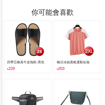
你可能會喜歡
四季亞麻真牛皮拖鞋-黑色
極涼冰絲透氣運動短袖
229
203
$
$