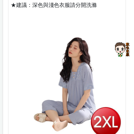
★建議：深色與淺色衣服請分開洗滌