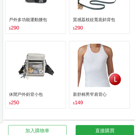
戶外多功能運動腰包
質感荔枝紋寬底斜背包
290
290
$
$
休閒戶外斜背小包
新舒棉男窄肩背心
250
149
$
$
加入購物車
直接購買