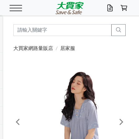
米/五穀/濃湯
休閒零嘴
養生保健/常備品
沐浴乳香皂
鍋具/飲水/廚房
衛生紙/濕巾
廚房家電
文具/辦公用品
冷凍免運
米/糙米
食用油
包麵
魚罐
初一十五拜拜懶
餅乾
糖果/蜜餞/果凍
茶飲料
雞精/飲品
奶粉
綠茶
即溶咖啡
沐浴乳
洗髮/護髮
牙 刷
潔顏產品
臉部保養
鍋具/餐具
掃除/清潔用具
寢具/家具
寵物食品
抽取衛生紙/濕巾
洗衣精
廚房/餐具清潔
衛生棉
箱購免運區
料理鍋具
除濕/清淨機
除塵家電
電腦周邊
文具用品
機車/腳踏車百貨
戶外/休閒用品
服飾內著
生鮮食品
食品免運
季節活動
大買家網路量販店
居家服
油/調味料
美味餅乾
奶粉/穀麥片
美髮造型
掃除用具/照明/五金
衣物清潔
季節家電
汽機車百貨
箱購免運
五穀/南北貨
醬油.油膏.蠔油
碗麵/義大利麵
醬菜/玉米罐
零嘴
糕餅/點心
巧克力
果汁咖啡
機能保健
麥片/玉米片
紅茶
咖啡豆/粉/濾掛
香皂/洗手乳
造型髮品
牙膏/漱口水
卸妝/粉刺調理
面/眼膜
保鮮/微波
洗衣/曬衣用具
收納用品
寵物清潔/百貨
廚房紙巾/平版/
洗衣粉/皂
浴廁/水管清潔
嬰兒尿布
烤箱/微波/電磁爐
風扇/防蚊家電
美容家電
數位週邊
辦公文具/收納
汽車百貨
健身/按摩/瑜珈
配件
調理食品
清潔用品免運
店長推薦
泡麵 / 麵條
糖果/巧克力
特色茶品
口腔清潔
傢飾/收納/衛浴
居家清潔
生活家電
休閒/運動
主題專區
湯類/湯塊
調味用品
麵條/快煮麵/米粉
調理食品
堅果/海苔
洋芋片
碳酸/礦泉水
族群保健
沖調穀粉/隨手包
奶茶/花草茶
可可/糖/奶精
染髮產品
口腔配件
刮鬍用品
身體保養
飲水用具
電池/延長線
衛浴/毛巾
園藝用品
箱購免運區
漂白水/柔軟精
居家清潔/除濕芳
成人紙尿褲
快煮壺/烘碗機
電暖器
家用電器
手機/平板周邊
玩具/擺設小物
測量/護具/其他
男/女/機能包
居家/汽百用品
這夏不怕熱
罐頭調理包
飲料
咖啡/可可
臉部清潔
寵物/園藝
衛生棉/護墊
3C/電腦周邊/OA
服飾/配件
咖哩/沾拌醬/抹醬
箱購專區
肉鬆/肉醬罐
肉乾/豆乾
節日限定伴手禮
保久乳/豆米漿
常備/醫材/口罩
烏龍/普洱茶/其他
開架彩妝/防曬
廚房配件
燈泡/檯燈/照明
地墊/家飾品
日用活動區
箱購免運區
防蚊/殺蟲
咖啡機/果汁調理
辦公用具
球類/運動
戶外/室內鞋
綠意露營生活
開架/身體保養
成人/嬰兒紙尿褲
點心罐
機能飲料
▶保健品牌推薦
黑糖桂圓/蜂蜜醋
修繕/五金/祭祀
Previous
Next
箱購飲料