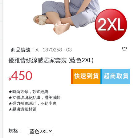
商品編號：A - 1870258 - 03
優雅蕾絲涼感居家套裝
(藍色2XL)
450
$
★時尚方領，款式經典
★立體玫瑰花點綴，甜美減齡
★彈力褲腰設計，不勒小腹
★親膚透氣材質
規格 :