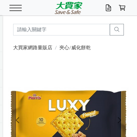
米/五穀/濃湯
休閒零嘴
養生保健/常備品
沐浴乳香皂
鍋具/飲水/廚房
衛生紙/濕巾
廚房家電
文具/辦公用品
冷凍免運
米/糙米
食用油
包麵
魚罐
初一十五拜拜懶
餅乾
糖果/蜜餞/果凍
茶飲料
雞精/飲品
奶粉
綠茶
即溶咖啡
沐浴乳
洗髮/護髮
牙 刷
潔顏產品
臉部保養
鍋具/餐具
掃除/清潔用具
寢具/家具
寵物食品
抽取衛生紙/濕巾
洗衣精
廚房/餐具清潔
衛生棉
箱購免運區
料理鍋具
除濕/清淨機
除塵家電
電腦周邊
文具用品
機車/腳踏車百貨
戶外/休閒用品
服飾內著
生鮮食品
食品免運
季節活動
大買家網路量販店
夾心/威化餅乾
油/調味料
美味餅乾
奶粉/穀麥片
美髮造型
掃除用具/照明/五金
衣物清潔
季節家電
汽機車百貨
箱購免運
五穀/南北貨
醬油.油膏.蠔油
碗麵/義大利麵
醬菜/玉米罐
零嘴
糕餅/點心
巧克力
果汁咖啡
機能保健
麥片/玉米片
紅茶
咖啡豆/粉/濾掛
香皂/洗手乳
造型髮品
牙膏/漱口水
卸妝/粉刺調理
面/眼膜
保鮮/微波
洗衣/曬衣用具
收納用品
寵物清潔/百貨
廚房紙巾/平版/
洗衣粉/皂
浴廁/水管清潔
嬰兒尿布
烤箱/微波/電磁爐
風扇/防蚊家電
美容家電
數位週邊
辦公文具/收納
汽車百貨
健身/按摩/瑜珈
配件
調理食品
清潔用品免運
店長推薦
泡麵 / 麵條
糖果/巧克力
特色茶品
口腔清潔
傢飾/收納/衛浴
居家清潔
生活家電
休閒/運動
主題專區
湯類/湯塊
調味用品
麵條/快煮麵/米粉
調理食品
堅果/海苔
洋芋片
碳酸/礦泉水
族群保健
沖調穀粉/隨手包
奶茶/花草茶
可可/糖/奶精
染髮產品
口腔配件
刮鬍用品
身體保養
飲水用具
電池/延長線
衛浴/毛巾
園藝用品
箱購免運區
漂白水/柔軟精
居家清潔/除濕芳
成人紙尿褲
快煮壺/烘碗機
電暖器
家用電器
手機/平板周邊
玩具/擺設小物
測量/護具/其他
男/女/機能包
居家/汽百用品
這夏不怕熱
罐頭調理包
飲料
咖啡/可可
臉部清潔
寵物/園藝
衛生棉/護墊
3C/電腦周邊/OA
服飾/配件
咖哩/沾拌醬/抹醬
箱購專區
肉鬆/肉醬罐
肉乾/豆乾
節日限定伴手禮
保久乳/豆米漿
常備/醫材/口罩
烏龍/普洱茶/其他
開架彩妝/防曬
廚房配件
燈泡/檯燈/照明
地墊/家飾品
日用活動區
箱購免運區
防蚊/殺蟲
咖啡機/果汁調理
辦公用具
球類/運動
戶外/室內鞋
綠意露營生活
開架/身體保養
成人/嬰兒紙尿褲
點心罐
機能飲料
▶保健品牌推薦
黑糖桂圓/蜂蜜醋
修繕/五金/祭祀
Previous
Next
箱購飲料