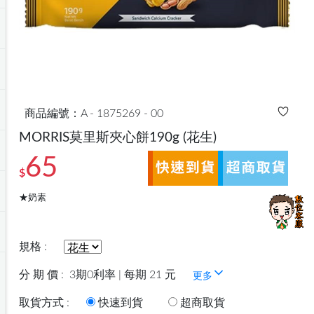
商品編號：A - 1875269 - 00
MORRIS莫里斯夾心餅190g
(花生)
65
$
★奶素
規格 :
分 期 價 :
3期0利率 | 每期 21 元
更多
取貨方式 :
快速到貨
超商取貨