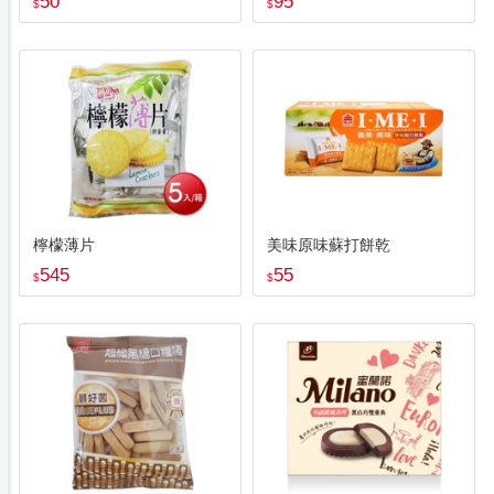
50
95
$
$
檸檬薄片
美味原味蘇打餅乾
545
55
$
$