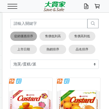
米/五穀/濃湯
休閒零嘴
養生保健/常備品
沐浴乳香皂
鍋具/飲水/廚房
衛生紙/濕巾
廚房家電
文具/辦公用品
冷凍免運
米/糙米
食用油
包麵
魚罐
初一十五拜拜懶
餅乾
糖果/蜜餞/果凍
茶飲料
雞精/飲品
奶粉
綠茶
即溶咖啡
沐浴乳
洗髮/護髮
牙 刷
潔顏產品
臉部保養
鍋具/餐具
掃除/清潔用具
寢具/家具
寵物食品
抽取衛生紙/濕巾
洗衣精
廚房/餐具清潔
衛生棉
箱購免運區
料理鍋具
除濕/清淨機
除塵家電
電腦周邊
文具用品
機車/腳踏車百貨
戶外/休閒用品
服飾內著
生鮮食品
食品免運
季節活動
促銷優惠排序
售價低到高
售價高到低
油/調味料
美味餅乾
奶粉/穀麥片
美髮造型
掃除用具/照明/五金
衣物清潔
季節家電
汽機車百貨
箱購免運
五穀/南北貨
醬油.油膏.蠔油
碗麵/義大利麵
醬菜/玉米罐
零嘴
糕餅/點心
巧克力
果汁咖啡
機能保健
麥片/玉米片
紅茶
咖啡豆/粉/濾掛
香皂/洗手乳
造型髮品
牙膏/漱口水
卸妝/粉刺調理
面/眼膜
保鮮/微波
洗衣/曬衣用具
收納用品
寵物清潔/百貨
廚房紙巾/平版/
洗衣粉/皂
浴廁/水管清潔
嬰兒尿布
烤箱/微波/電磁爐
風扇/防蚊家電
美容家電
數位週邊
辦公文具/收納
汽車百貨
健身/按摩/瑜珈
配件
調理食品
清潔用品免運
店長推薦
上市日期
熱銷排序
品名排序
泡麵 / 麵條
糖果/巧克力
特色茶品
口腔清潔
傢飾/收納/衛浴
居家清潔
生活家電
休閒/運動
主題專區
湯類/湯塊
調味用品
麵條/快煮麵/米粉
調理食品
堅果/海苔
洋芋片
碳酸/礦泉水
族群保健
沖調穀粉/隨手包
奶茶/花草茶
可可/糖/奶精
染髮產品
口腔配件
刮鬍用品
身體保養
飲水用具
電池/延長線
衛浴/毛巾
園藝用品
箱購免運區
漂白水/柔軟精
居家清潔/除濕芳
成人紙尿褲
快煮壺/烘碗機
電暖器
家用電器
手機/平板周邊
玩具/擺設小物
測量/護具/其他
男/女/機能包
居家/汽百用品
這夏不怕熱
罐頭調理包
飲料
咖啡/可可
臉部清潔
寵物/園藝
衛生棉/護墊
3C/電腦周邊/OA
服飾/配件
咖哩/沾拌醬/抹醬
箱購專區
肉鬆/肉醬罐
肉乾/豆乾
節日限定伴手禮
保久乳/豆米漿
常備/醫材/口罩
烏龍/普洱茶/其他
開架彩妝/防曬
廚房配件
燈泡/檯燈/照明
地墊/家飾品
日用活動區
箱購免運區
防蚊/殺蟲
咖啡機/果汁調理
辦公用具
球類/運動
戶外/室內鞋
綠意露營生活
開架/身體保養
成人/嬰兒紙尿褲
點心罐
機能飲料
▶保健品牌推薦
黑糖桂圓/蜂蜜醋
修繕/五金/祭祀
箱購飲料