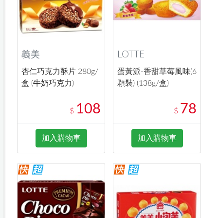
義美
LOTTE
杏仁巧克力酥片 280g/
蛋黃派-香甜草莓風味(6
盒 (牛奶巧克力)
顆裝) (138g/盒)
108
78
$
$
加入購物車
加入購物車