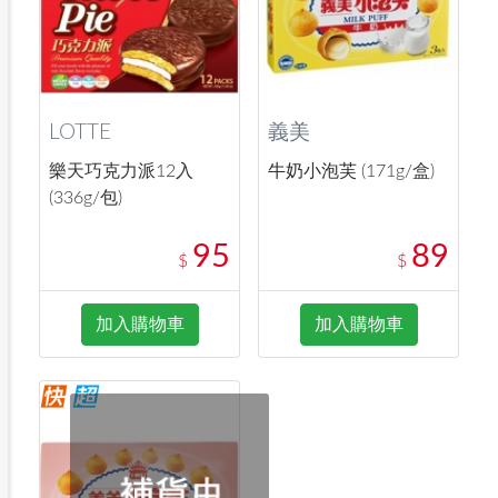
LOTTE
義美
樂天巧克力派12入
牛奶小泡芙 (171g/盒)
(336g/包)
95
89
$
$
加入購物車
加入購物車