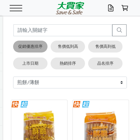
米/五穀/濃湯
休閒零嘴
養生保健/常備品
沐浴乳香皂
鍋具/飲水/廚房
衛生紙/濕巾
廚房家電
文具/辦公用品
冷凍免運
米/糙米
食用油
包麵
魚罐
初一十五拜拜懶
餅乾
糖果/蜜餞/果凍
茶飲料
雞精/飲品
奶粉
綠茶
即溶咖啡
沐浴乳
洗髮/護髮
牙 刷
潔顏產品
臉部保養
鍋具/餐具
掃除/清潔用具
寢具/家具
寵物食品
抽取衛生紙/濕巾
洗衣精
廚房/餐具清潔
衛生棉
箱購免運區
料理鍋具
除濕/清淨機
除塵家電
電腦周邊
文具用品
機車/腳踏車百貨
戶外/休閒用品
服飾內著
生鮮食品
食品免運
季節活動
促銷優惠排序
售價低到高
售價高到低
油/調味料
美味餅乾
奶粉/穀麥片
美髮造型
掃除用具/照明/五金
衣物清潔
季節家電
汽機車百貨
箱購免運
五穀/南北貨
醬油.油膏.蠔油
碗麵/義大利麵
醬菜/玉米罐
零嘴
糕餅/點心
巧克力
果汁咖啡
機能保健
麥片/玉米片
紅茶
咖啡豆/粉/濾掛
香皂/洗手乳
造型髮品
牙膏/漱口水
卸妝/粉刺調理
面/眼膜
保鮮/微波
洗衣/曬衣用具
收納用品
寵物清潔/百貨
廚房紙巾/平版/
洗衣粉/皂
浴廁/水管清潔
嬰兒尿布
烤箱/微波/電磁爐
風扇/防蚊家電
美容家電
數位週邊
辦公文具/收納
汽車百貨
健身/按摩/瑜珈
配件
調理食品
清潔用品免運
店長推薦
上市日期
熱銷排序
品名排序
泡麵 / 麵條
糖果/巧克力
特色茶品
口腔清潔
傢飾/收納/衛浴
居家清潔
生活家電
休閒/運動
主題專區
湯類/湯塊
調味用品
麵條/快煮麵/米粉
調理食品
堅果/海苔
洋芋片
碳酸/礦泉水
族群保健
沖調穀粉/隨手包
奶茶/花草茶
可可/糖/奶精
染髮產品
口腔配件
刮鬍用品
身體保養
飲水用具
電池/延長線
衛浴/毛巾
園藝用品
箱購免運區
漂白水/柔軟精
居家清潔/除濕芳
成人紙尿褲
快煮壺/烘碗機
電暖器
家用電器
手機/平板周邊
玩具/擺設小物
測量/護具/其他
男/女/機能包
居家/汽百用品
這夏不怕熱
罐頭調理包
飲料
咖啡/可可
臉部清潔
寵物/園藝
衛生棉/護墊
3C/電腦周邊/OA
服飾/配件
咖哩/沾拌醬/抹醬
箱購專區
肉鬆/肉醬罐
肉乾/豆乾
節日限定伴手禮
保久乳/豆米漿
常備/醫材/口罩
烏龍/普洱茶/其他
開架彩妝/防曬
廚房配件
燈泡/檯燈/照明
地墊/家飾品
日用活動區
箱購免運區
防蚊/殺蟲
咖啡機/果汁調理
辦公用具
球類/運動
戶外/室內鞋
綠意露營生活
開架/身體保養
成人/嬰兒紙尿褲
點心罐
機能飲料
▶保健品牌推薦
黑糖桂圓/蜂蜜醋
修繕/五金/祭祀
箱購飲料