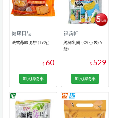
健康日誌
福義軒
法式蒜味脆餅 (192g)
純鮮乳餅 (320g/袋x5
袋)
60
529
$
$
加入購物車
加入購物車