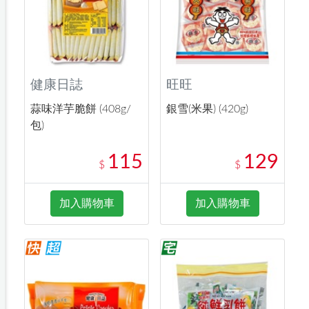
健康日誌
旺旺
蒜味洋芋脆餅 (408g/
銀雪(米果) (420g)
包)
115
129
$
$
加入購物車
加入購物車