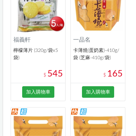
福義軒
一品名
檸檬薄片 (320g/袋x5
卡薄燒(蛋奶素)-410g/
袋)
袋 (芝麻-410g/袋)
545
165
$
$
加入購物車
加入購物車