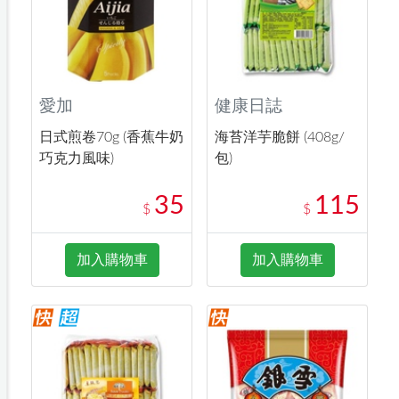
愛加
健康日誌
日式煎卷70g (香蕉牛奶
海苔洋芋脆餅 (408g/
巧克力風味)
包)
35
115
$
$
加入購物車
加入購物車