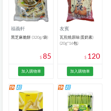
福義軒
友賓
黑芝麻脆餅 (320g/袋)
瓦煎燒原味(蛋奶素)
(20g*16包)
85
120
$
$
加入購物車
加入購物車