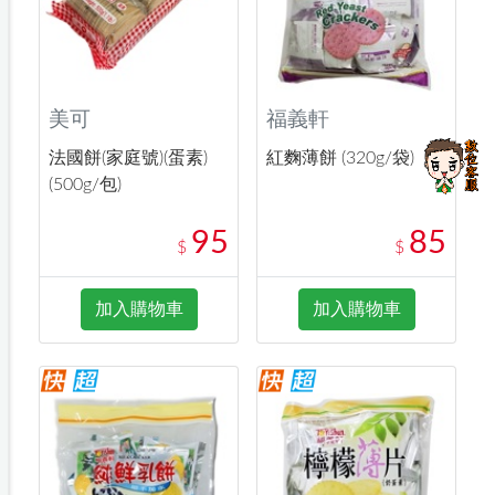
美可
福義軒
法國餅(家庭號)(蛋素)
紅麴薄餅 (320g/袋)
(500g/包)
95
85
$
$
加入購物車
加入購物車