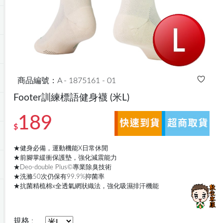
商品編號：A - 1875161 - 01
Footer訓練標語健身襪
(米L)
189
$
★健身必備，運動機能X日常休閒
★前腳掌緩衝保護墊，強化減震能力
★Deo-double Plus©專業除臭技術
★洗滌50次仍保有99.9%抑菌率
★抗菌精梳棉x全透氣網狀織法，強化吸濕排汗機能
規格 :