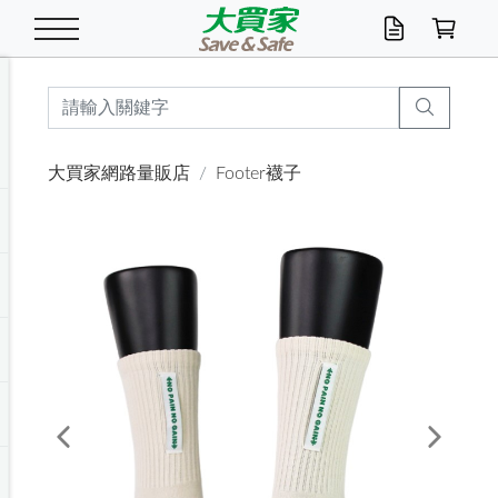
米/五穀/濃湯
休閒零嘴
養生保健/常備品
沐浴乳香皂
鍋具/飲水/廚房
衛生紙/濕巾
廚房家電
文具/辦公用品
冷凍免運
米/糙米
食用油
包麵
魚罐
初一十五拜拜懶
餅乾
糖果/蜜餞/果凍
茶飲料
雞精/飲品
奶粉
綠茶
即溶咖啡
沐浴乳
洗髮/護髮
牙 刷
潔顏產品
臉部保養
鍋具/餐具
掃除/清潔用具
寢具/家具
寵物食品
抽取衛生紙/濕巾
洗衣精
廚房/餐具清潔
衛生棉
箱購免運區
料理鍋具
除濕/清淨機
除塵家電
電腦周邊
文具用品
機車/腳踏車百貨
戶外/休閒用品
服飾內著
生鮮食品
食品免運
季節活動
大買家網路量販店
Footer襪子
油/調味料
美味餅乾
奶粉/穀麥片
美髮造型
掃除用具/照明/五金
衣物清潔
季節家電
汽機車百貨
箱購免運
五穀/南北貨
醬油.油膏.蠔油
碗麵/義大利麵
醬菜/玉米罐
零嘴
糕餅/點心
巧克力
果汁咖啡
機能保健
麥片/玉米片
紅茶
咖啡豆/粉/濾掛
香皂/洗手乳
造型髮品
牙膏/漱口水
卸妝/粉刺調理
面/眼膜
保鮮/微波
洗衣/曬衣用具
收納用品
寵物清潔/百貨
廚房紙巾/平版/
洗衣粉/皂
浴廁/水管清潔
嬰兒尿布
烤箱/微波/電磁爐
風扇/防蚊家電
美容家電
數位週邊
辦公文具/收納
汽車百貨
健身/按摩/瑜珈
配件
調理食品
清潔用品免運
店長推薦
泡麵 / 麵條
糖果/巧克力
特色茶品
口腔清潔
傢飾/收納/衛浴
居家清潔
生活家電
休閒/運動
主題專區
湯類/湯塊
調味用品
麵條/快煮麵/米粉
調理食品
堅果/海苔
洋芋片
碳酸/礦泉水
族群保健
沖調穀粉/隨手包
奶茶/花草茶
可可/糖/奶精
染髮產品
口腔配件
刮鬍用品
身體保養
飲水用具
電池/延長線
衛浴/毛巾
園藝用品
箱購免運區
漂白水/柔軟精
居家清潔/除濕芳
成人紙尿褲
快煮壺/烘碗機
電暖器
家用電器
手機/平板周邊
玩具/擺設小物
測量/護具/其他
男/女/機能包
居家/汽百用品
這夏不怕熱
罐頭調理包
飲料
咖啡/可可
臉部清潔
寵物/園藝
衛生棉/護墊
3C/電腦周邊/OA
服飾/配件
咖哩/沾拌醬/抹醬
箱購專區
肉鬆/肉醬罐
肉乾/豆乾
節日限定伴手禮
保久乳/豆米漿
常備/醫材/口罩
烏龍/普洱茶/其他
開架彩妝/防曬
廚房配件
燈泡/檯燈/照明
地墊/家飾品
日用活動區
箱購免運區
防蚊/殺蟲
咖啡機/果汁調理
辦公用具
球類/運動
戶外/室內鞋
綠意露營生活
開架/身體保養
成人/嬰兒紙尿褲
點心罐
機能飲料
▶保健品牌推薦
黑糖桂圓/蜂蜜醋
修繕/五金/祭祀
Previous
Next
箱購飲料