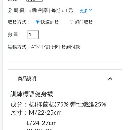
分 期 價 :
3期0利率 | 每期 63 元
更多
取貨方式 :
快速到貨
超商取貨
數 量 :
結帳方式 :
ATM | 信用卡 | 貨到付款
商品說明
訓練標語健身襪
成分：棉(抑菌棉)75% 彈性纖維25%
尺寸：M/22-25cm
L/24-27cm