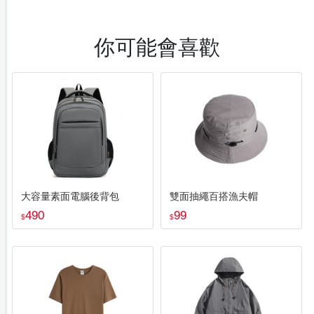
你可能會喜歡
大容量素面電腦後背包
雙面抽繩百搭漁夫帽
490
99
$
$