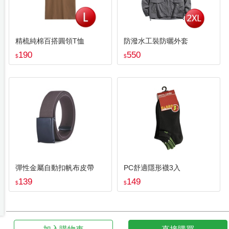
精梳純棉百搭圓領T恤
防潑水工裝防曬外套
190
550
$
$
彈性金屬自動扣帆布皮帶
PC舒適隱形襪3入
139
149
$
$