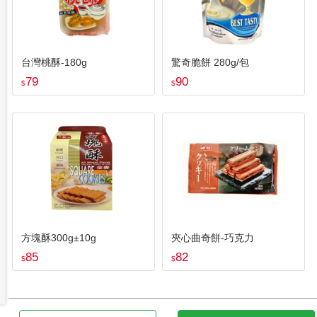
台灣桃酥-180g
驚奇脆餅 280g/包
79
90
$
$
方塊酥300g±10g
夾心曲奇餅-巧克力
85
82
$
$