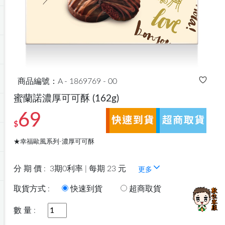
商品編號：A - 1869769 - 00
蜜蘭諾濃厚可可酥
(162g)
69
$
★幸福歐風系列-濃厚可可酥
分 期 價 :
3期0利率 | 每期 23 元
更多
取貨方式 :
快速到貨
超商取貨
數 量 :