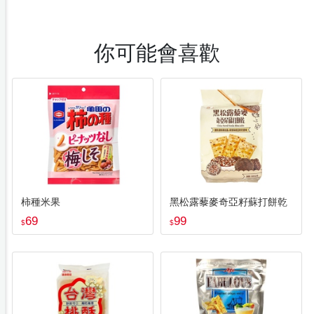
你可能會喜歡
柿種米果
黑松露藜麥奇亞籽蘇打餅乾
69
99
$
$