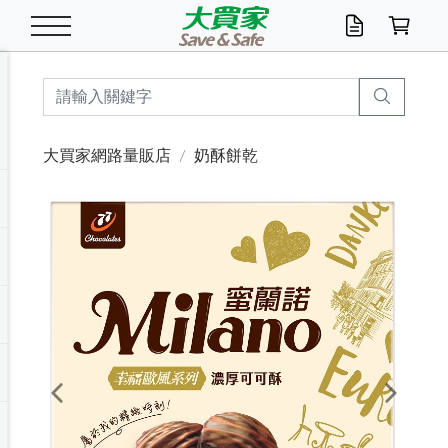
米/五穀/濃湯
休閒零嘴
養生保健/常備品
沐浴乳香皂
鍋具/飲水/廚房
衛生紙/濕巾
廚房家電
文具/辦公用品
冷凍免運
米/糙米
食用油
包麵
魚罐
初一十五拜拜懶
餅乾
糖果/蜜餞/果凍
茶飲料
雞精/飲品
奶粉
綠茶
即溶咖啡
沐浴乳
洗髮/護髮
牙 刷
潔顏產品
臉部保養
鍋具/餐具
掃除/清潔用具
寢具/家具
寵物食品
抽取衛生紙/濕巾
洗衣精
廚房/餐具清潔
衛生棉
箱購免運區
料理鍋具
除濕/清淨機
除塵家電
電腦周邊
文具用品
機車/腳踏車百貨
戶外/休閒用品
服飾內著
生鮮食品
食品免運
季節活動
大買家網路量販店
奶酥餅乾
油/調味料
美味餅乾
奶粉/穀麥片
美髮造型
掃除用具/照明/五金
衣物清潔
季節家電
汽機車百貨
箱購免運
五穀/南北貨
醬油.油膏.蠔油
碗麵/義大利麵
醬菜/玉米罐
零嘴
糕餅/點心
巧克力
果汁咖啡
機能保健
麥片/玉米片
紅茶
咖啡豆/粉/濾掛
香皂/洗手乳
造型髮品
牙膏/漱口水
卸妝/粉刺調理
面/眼膜
保鮮/微波
洗衣/曬衣用具
收納用品
寵物清潔/百貨
廚房紙巾/平版/
洗衣粉/皂
浴廁/水管清潔
嬰兒尿布
烤箱/微波/電磁爐
風扇/防蚊家電
美容家電
數位週邊
辦公文具/收納
汽車百貨
健身/按摩/瑜珈
配件
調理食品
清潔用品免運
店長推薦
泡麵 / 麵條
糖果/巧克力
特色茶品
口腔清潔
傢飾/收納/衛浴
居家清潔
生活家電
休閒/運動
主題專區
湯類/湯塊
調味用品
麵條/快煮麵/米粉
調理食品
堅果/海苔
洋芋片
碳酸/礦泉水
族群保健
沖調穀粉/隨手包
奶茶/花草茶
可可/糖/奶精
染髮產品
口腔配件
刮鬍用品
身體保養
飲水用具
電池/延長線
衛浴/毛巾
園藝用品
箱購免運區
漂白水/柔軟精
居家清潔/除濕芳
成人紙尿褲
快煮壺/烘碗機
電暖器
家用電器
手機/平板周邊
玩具/擺設小物
測量/護具/其他
男/女/機能包
居家/汽百用品
這夏不怕熱
罐頭調理包
飲料
咖啡/可可
臉部清潔
寵物/園藝
衛生棉/護墊
3C/電腦周邊/OA
服飾/配件
咖哩/沾拌醬/抹醬
箱購專區
肉鬆/肉醬罐
肉乾/豆乾
節日限定伴手禮
保久乳/豆米漿
常備/醫材/口罩
烏龍/普洱茶/其他
開架彩妝/防曬
廚房配件
燈泡/檯燈/照明
地墊/家飾品
日用活動區
箱購免運區
防蚊/殺蟲
咖啡機/果汁調理
辦公用具
球類/運動
戶外/室內鞋
綠意露營生活
開架/身體保養
成人/嬰兒紙尿褲
點心罐
機能飲料
▶保健品牌推薦
黑糖桂圓/蜂蜜醋
修繕/五金/祭祀
Previous
Next
箱購飲料