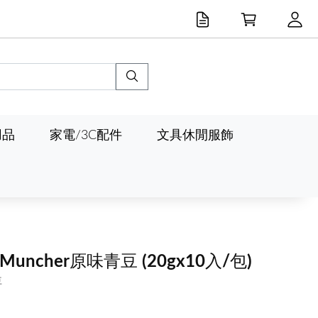
用品
家電/3C配件
文具休閒服飾
 Muncher原味青豆
(20gx10入/包)
豆