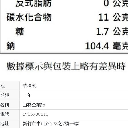
地
菲律賓
期限
一年
名稱
山林企業行
電話
0916738111
地址
新竹市中山路233之7號一樓