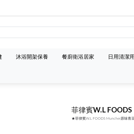
健
沐浴開架保養
餐廚衛浴居家
日用清潔
菲律賓W.L FOODS
★菲律賓W.L FOODS Muncher原味青