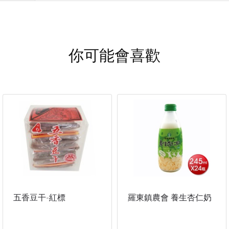
你可能會喜歡
五香豆干-紅標
羅東鎮農會 養生杏仁奶