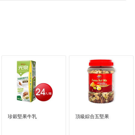
珍穀堅果牛乳
頂級綜合五堅果