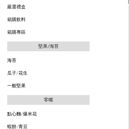
嚴選禮盒
箱購飲料
箱購專區
堅果/海苔
海苔
瓜子/花生
一般堅果
零嘴
點心麵/爆米花
蝦餅/青豆