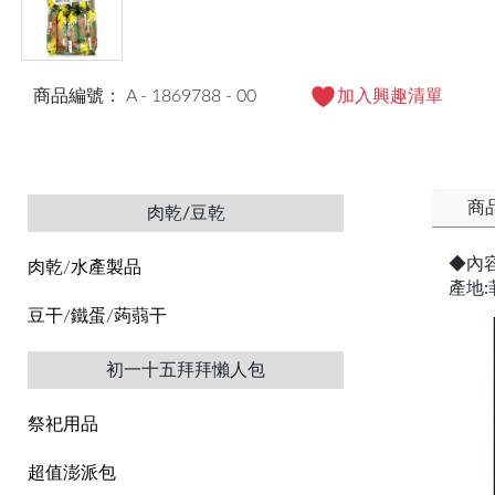
商品編號： A - 1869788 - 00
加入興趣清單
商
肉乾/豆乾
◆內
肉乾/水產製品
產地:
豆干/鐵蛋/蒟蒻干
初一十五拜拜懶人包
祭祀用品
超值澎派包