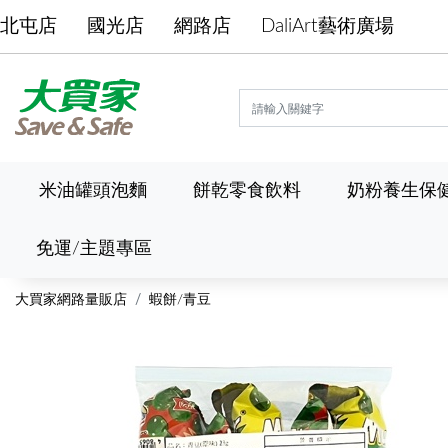
北屯店
國光店
網路店
DaliArt藝術廣場
米油罐頭泡麵
餅乾零食飲料
奶粉養生保
免運/主題專區
大買家網路量販店
蝦餅/青豆