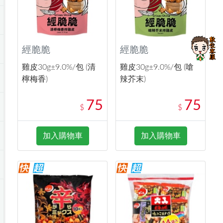
經脆脆
經脆脆
雞皮30g±9.0%/包 (清
雞皮30g±9.0%/包 (嗆
檸梅香)
辣芥末)
75
75
$
$
加入購物車
加入購物車