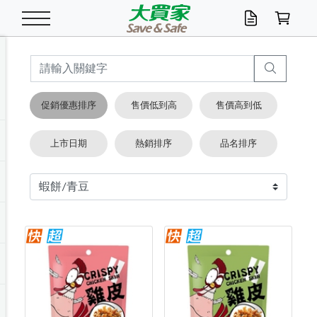
米/五穀/濃湯
休閒零嘴
養生保健/常備品
沐浴乳香皂
鍋具/飲水/廚房
衛生紙/濕巾
廚房家電
文具/辦公用品
冷凍免運
米/糙米
食用油
包麵
魚罐
初一十五拜拜懶
餅乾
糖果/蜜餞/果凍
茶飲料
雞精/飲品
奶粉
綠茶
即溶咖啡
沐浴乳
洗髮/護髮
牙 刷
潔顏產品
臉部保養
鍋具/餐具
掃除/清潔用具
寢具/家具
寵物食品
抽取衛生紙/濕巾
洗衣精
廚房/餐具清潔
衛生棉
箱購免運區
料理鍋具
除濕/清淨機
除塵家電
電腦周邊
文具用品
機車/腳踏車百貨
戶外/休閒用品
服飾內著
生鮮食品
食品免運
季節活動
促銷優惠排序
售價低到高
售價高到低
油/調味料
美味餅乾
奶粉/穀麥片
美髮造型
掃除用具/照明/五金
衣物清潔
季節家電
汽機車百貨
箱購免運
五穀/南北貨
醬油.油膏.蠔油
碗麵/義大利麵
醬菜/玉米罐
零嘴
糕餅/點心
巧克力
果汁咖啡
機能保健
麥片/玉米片
紅茶
咖啡豆/粉/濾掛
香皂/洗手乳
造型髮品
牙膏/漱口水
卸妝/粉刺調理
面/眼膜
保鮮/微波
洗衣/曬衣用具
收納用品
寵物清潔/百貨
廚房紙巾/平版/
洗衣粉/皂
浴廁/水管清潔
嬰兒尿布
烤箱/微波/電磁爐
風扇/防蚊家電
美容家電
數位週邊
辦公文具/收納
汽車百貨
健身/按摩/瑜珈
配件
調理食品
清潔用品免運
店長推薦
上市日期
熱銷排序
品名排序
泡麵 / 麵條
糖果/巧克力
特色茶品
口腔清潔
傢飾/收納/衛浴
居家清潔
生活家電
休閒/運動
主題專區
湯類/湯塊
調味用品
麵條/快煮麵/米粉
調理食品
堅果/海苔
洋芋片
碳酸/礦泉水
族群保健
沖調穀粉/隨手包
奶茶/花草茶
可可/糖/奶精
染髮產品
口腔配件
刮鬍用品
身體保養
飲水用具
電池/延長線
衛浴/毛巾
園藝用品
箱購免運區
漂白水/柔軟精
居家清潔/除濕芳
成人紙尿褲
快煮壺/烘碗機
電暖器
家用電器
手機/平板周邊
玩具/擺設小物
測量/護具/其他
男/女/機能包
居家/汽百用品
這夏不怕熱
罐頭調理包
飲料
咖啡/可可
臉部清潔
寵物/園藝
衛生棉/護墊
3C/電腦周邊/OA
服飾/配件
咖哩/沾拌醬/抹醬
箱購專區
肉鬆/肉醬罐
肉乾/豆乾
節日限定伴手禮
保久乳/豆米漿
常備/醫材/口罩
烏龍/普洱茶/其他
開架彩妝/防曬
廚房配件
燈泡/檯燈/照明
地墊/家飾品
日用活動區
箱購免運區
防蚊/殺蟲
咖啡機/果汁調理
辦公用具
球類/運動
戶外/室內鞋
綠意露營生活
開架/身體保養
成人/嬰兒紙尿褲
點心罐
機能飲料
▶保健品牌推薦
黑糖桂圓/蜂蜜醋
修繕/五金/祭祀
箱購飲料