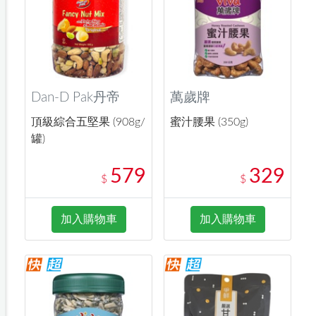
Dan-D Pak丹帝
萬歲牌
頂級綜合五堅果 (908g/
蜜汁腰果 (350g)
罐)
579
329
$
$
加入購物車
加入購物車