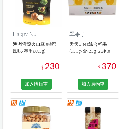
Happy Nut
翠果子
澳洲帶殼火山豆 (蜂蜜
天天Bites綜合堅果
風味-淨重80.5g)
(550g/盒(25g*22包))
230
370
$
$
加入購物車
加入購物車