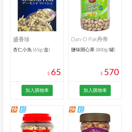
盛香珍
Dan-D Pak丹帝
杏仁小魚 (65g/盒)
鹽味開心果 (800g/罐)
65
570
$
$
加入購物車
加入購物車