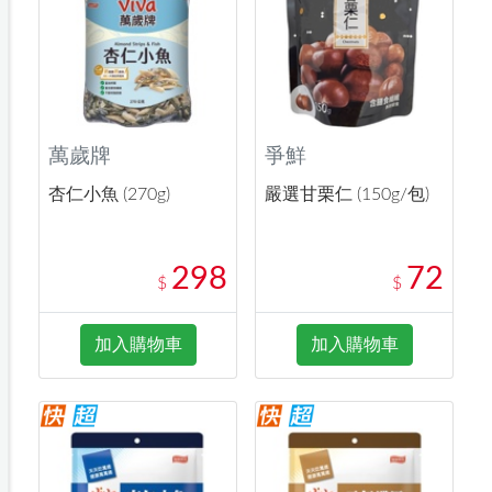
萬歲牌
爭鮮
杏仁小魚 (270g)
嚴選甘栗仁 (150g/包)
298
72
$
$
加入購物車
加入購物車