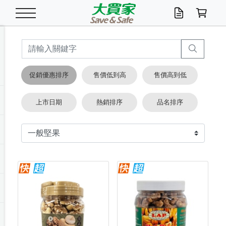
米/五穀/濃湯
休閒零嘴
養生保健/常備品
沐浴乳香皂
鍋具/飲水/廚房
衛生紙/濕巾
廚房家電
文具/辦公用品
冷凍免運
米/糙米
食用油
包麵
魚罐
初一十五拜拜懶
餅乾
糖果/蜜餞/果凍
茶飲料
雞精/飲品
奶粉
綠茶
即溶咖啡
沐浴乳
洗髮/護髮
牙 刷
潔顏產品
臉部保養
鍋具/餐具
掃除/清潔用具
寢具/家具
寵物食品
抽取衛生紙/濕巾
洗衣精
廚房/餐具清潔
衛生棉
箱購免運區
料理鍋具
除濕/清淨機
除塵家電
電腦周邊
文具用品
機車/腳踏車百貨
戶外/休閒用品
服飾內著
生鮮食品
食品免運
季節活動
促銷優惠排序
售價低到高
售價高到低
油/調味料
美味餅乾
奶粉/穀麥片
美髮造型
掃除用具/照明/五金
衣物清潔
季節家電
汽機車百貨
箱購免運
五穀/南北貨
醬油.油膏.蠔油
碗麵/義大利麵
醬菜/玉米罐
零嘴
糕餅/點心
巧克力
果汁咖啡
機能保健
麥片/玉米片
紅茶
咖啡豆/粉/濾掛
香皂/洗手乳
造型髮品
牙膏/漱口水
卸妝/粉刺調理
面/眼膜
保鮮/微波
洗衣/曬衣用具
收納用品
寵物清潔/百貨
廚房紙巾/平版/
洗衣粉/皂
浴廁/水管清潔
嬰兒尿布
烤箱/微波/電磁爐
風扇/防蚊家電
美容家電
數位週邊
辦公文具/收納
汽車百貨
健身/按摩/瑜珈
配件
調理食品
清潔用品免運
店長推薦
上市日期
熱銷排序
品名排序
泡麵 / 麵條
糖果/巧克力
特色茶品
口腔清潔
傢飾/收納/衛浴
居家清潔
生活家電
休閒/運動
主題專區
湯類/湯塊
調味用品
麵條/快煮麵/米粉
調理食品
堅果/海苔
洋芋片
碳酸/礦泉水
族群保健
沖調穀粉/隨手包
奶茶/花草茶
可可/糖/奶精
染髮產品
口腔配件
刮鬍用品
身體保養
飲水用具
電池/延長線
衛浴/毛巾
園藝用品
箱購免運區
漂白水/柔軟精
居家清潔/除濕芳
成人紙尿褲
快煮壺/烘碗機
電暖器
家用電器
手機/平板周邊
玩具/擺設小物
測量/護具/其他
男/女/機能包
居家/汽百用品
這夏不怕熱
罐頭調理包
飲料
咖啡/可可
臉部清潔
寵物/園藝
衛生棉/護墊
3C/電腦周邊/OA
服飾/配件
咖哩/沾拌醬/抹醬
箱購專區
肉鬆/肉醬罐
肉乾/豆乾
節日限定伴手禮
保久乳/豆米漿
常備/醫材/口罩
烏龍/普洱茶/其他
開架彩妝/防曬
廚房配件
燈泡/檯燈/照明
地墊/家飾品
日用活動區
箱購免運區
防蚊/殺蟲
咖啡機/果汁調理
辦公用具
球類/運動
戶外/室內鞋
綠意露營生活
開架/身體保養
成人/嬰兒紙尿褲
點心罐
機能飲料
▶保健品牌推薦
黑糖桂圓/蜂蜜醋
修繕/五金/祭祀
箱購飲料