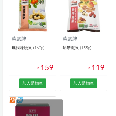
萬歲牌
萬歲牌
無調味腰果 (160g)
熱帶纖果 (155g)
159
119
$
$
加入購物車
加入購物車