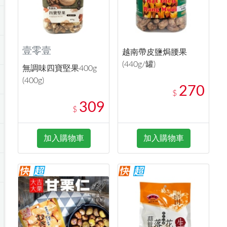
壹零壹
越南帶皮鹽焗腰果
(440g/罐)
無調味四寶堅果400g
(400g)
270
$
309
$
加入購物車
加入購物車