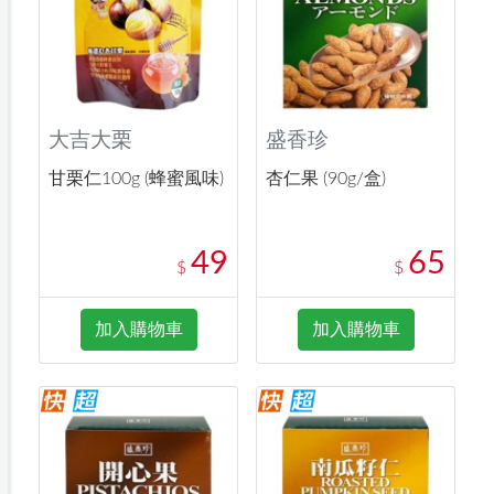
大吉大栗
盛香珍
甘栗仁100g (蜂蜜風味)
杏仁果 (90g/盒)
49
65
$
$
加入購物車
加入購物車