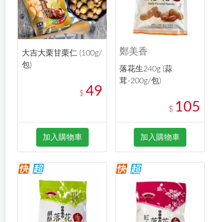
鄭美香
大吉大栗甘栗仁 (100g/
包)
落花生240g (蒜
茸-200g/包)
49
$
105
$
加入購物車
加入購物車