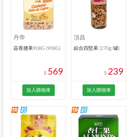
丹帝
頂昌
蒜香腰果908G (908G)
綜合四堅果 (270g/罐)
569
239
$
$
加入購物車
加入購物車