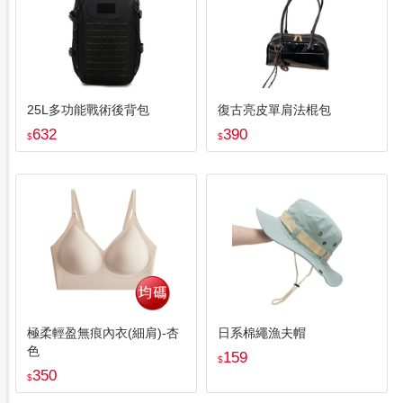
25L多功能戰術後背包
復古亮皮單肩法棍包
632
390
$
$
極柔輕盈無痕內衣(細肩)-杏
日系棉繩漁夫帽
色
159
$
350
$