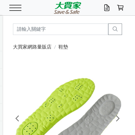
米/五穀/濃湯
休閒零嘴
養生保健/常備品
沐浴乳香皂
鍋具/飲水/廚房
衛生紙/濕巾
廚房家電
文具/辦公用品
冷凍免運
米/糙米
食用油
包麵
魚罐
初一十五拜拜懶
餅乾
糖果/蜜餞/果凍
茶飲料
雞精/飲品
奶粉
綠茶
即溶咖啡
沐浴乳
洗髮/護髮
牙 刷
潔顏產品
臉部保養
鍋具/餐具
掃除/清潔用具
寢具/家具
寵物食品
抽取衛生紙/濕巾
洗衣精
廚房/餐具清潔
衛生棉
箱購免運區
料理鍋具
除濕/清淨機
除塵家電
電腦周邊
文具用品
機車/腳踏車百貨
戶外/休閒用品
服飾內著
生鮮食品
食品免運
季節活動
大買家網路量販店
鞋墊
油/調味料
美味餅乾
奶粉/穀麥片
美髮造型
掃除用具/照明/五金
衣物清潔
季節家電
汽機車百貨
箱購免運
五穀/南北貨
醬油.油膏.蠔油
碗麵/義大利麵
醬菜/玉米罐
零嘴
糕餅/點心
巧克力
果汁咖啡
機能保健
麥片/玉米片
紅茶
咖啡豆/粉/濾掛
香皂/洗手乳
造型髮品
牙膏/漱口水
卸妝/粉刺調理
面/眼膜
保鮮/微波
洗衣/曬衣用具
收納用品
寵物清潔/百貨
廚房紙巾/平版/
洗衣粉/皂
浴廁/水管清潔
嬰兒尿布
烤箱/微波/電磁爐
風扇/防蚊家電
美容家電
數位週邊
辦公文具/收納
汽車百貨
健身/按摩/瑜珈
配件
調理食品
清潔用品免運
店長推薦
泡麵 / 麵條
糖果/巧克力
特色茶品
口腔清潔
傢飾/收納/衛浴
居家清潔
生活家電
休閒/運動
主題專區
湯類/湯塊
調味用品
麵條/快煮麵/米粉
調理食品
堅果/海苔
洋芋片
碳酸/礦泉水
族群保健
沖調穀粉/隨手包
奶茶/花草茶
可可/糖/奶精
染髮產品
口腔配件
刮鬍用品
身體保養
飲水用具
電池/延長線
衛浴/毛巾
園藝用品
箱購免運區
漂白水/柔軟精
居家清潔/除濕芳
成人紙尿褲
快煮壺/烘碗機
電暖器
家用電器
手機/平板周邊
玩具/擺設小物
測量/護具/其他
男/女/機能包
居家/汽百用品
這夏不怕熱
罐頭調理包
飲料
咖啡/可可
臉部清潔
寵物/園藝
衛生棉/護墊
3C/電腦周邊/OA
服飾/配件
咖哩/沾拌醬/抹醬
箱購專區
肉鬆/肉醬罐
肉乾/豆乾
節日限定伴手禮
保久乳/豆米漿
常備/醫材/口罩
烏龍/普洱茶/其他
開架彩妝/防曬
廚房配件
燈泡/檯燈/照明
地墊/家飾品
日用活動區
箱購免運區
防蚊/殺蟲
咖啡機/果汁調理
辦公用具
球類/運動
戶外/室內鞋
綠意露營生活
開架/身體保養
成人/嬰兒紙尿褲
點心罐
機能飲料
▶保健品牌推薦
黑糖桂圓/蜂蜜醋
修繕/五金/祭祀
Previous
Next
箱購飲料