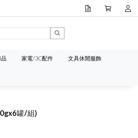
用品
家電/3C配件
文具休閒服飾
40gx6罐/組)