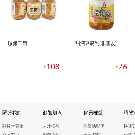
珍保玉筍
甜酒豆腐乳(非基改)
108
76
$
$
關於我們
歡迎加入
會員權益
購物
關於大買家
人才招募
個資法聲明
快速