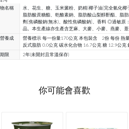
物名稱
水、花生、糖、玉米澱粉、奶精{椰子油[完全氫化椰子
脂肪酸蔗糖酯、乾酪素鈉、脂肪酸山梨醇酐酯、脂肪
劑[焦磷酸鈉(無水)、酸性焦磷酸鈉]、香料 ◎過
品。本生產線亦生產含芝麻、大麥、小麥、燕麥、薏
營養成
營養標示 每一份量170公克 本包裝含 2份 每份 熱量 2
反式脂肪 0.0公克 碳水化合物 16.7公克 糖 12.9公克 
期限
2年(未開封且常溫保存)
你可能會喜歡