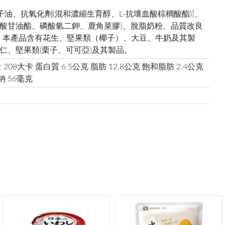
油、抗氧化劑(混和濃縮生育醇、L-抗壞血酸棕櫚酸酯)]、
酸甘油酯、磷酸氫二鉀、鹿角菜膠}、脫脂奶粉、品質改良
敏原：本產品含有花生、堅果類（椰子）、大豆、牛奶及其製
仁、堅果類(栗子、可可亞)及其製品。
08大卡 蛋白質 6.5公克 脂肪 12.8公克 飽和脂肪 2.4公克
鈉 56毫克