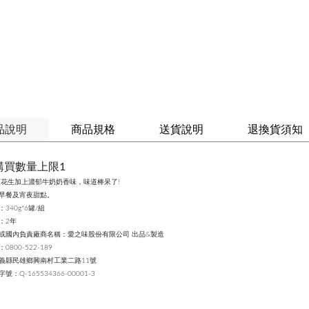
品說明
商品規格
送貨說明
退換貨須知
購買數量上限1
花生加上濃郁牛奶奶香味，味道棒呆了!
早餐及宵夜甜點。
340g*6罐/組
：2年
或國內負責廠商名稱：愛之味股份有限公司 出品&製造
800-522-189
義縣民雄鄉興南村工業二路11號
：Q-165534366-00001-3