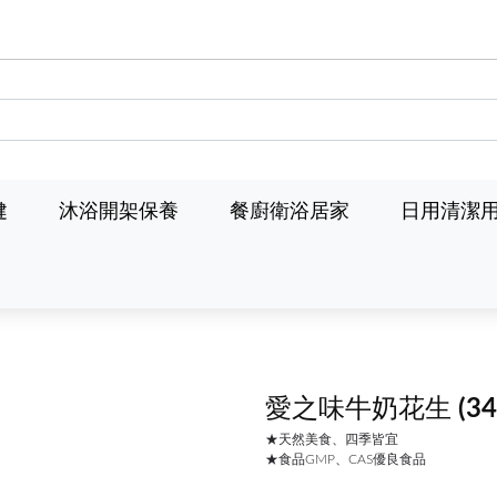
健
沐浴開架保養
餐廚衛浴居家
日用清潔
愛之味牛奶花生
(3
★天然美食、四季皆宜
★食品GMP、CAS優良食品