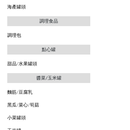
海產罐頭
調理食品
調理包
點心罐
甜品/水果罐頭
醬菜/玉米罐
麵筋/豆腐乳
黑瓜/菜心/筍菇
小菜罐頭