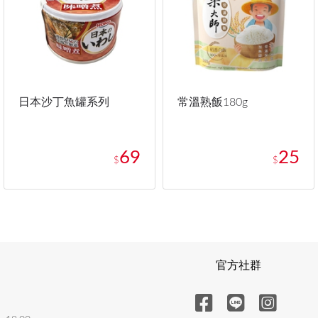
日本沙丁魚罐系列
常溫熟飯180g
69
25
$
$
官方社群