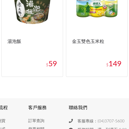
湯泡飯
金玉雙色玉米粒
59
149
$
$
流程
客戶服務
聯絡我們
到貨
訂單查詢
客服專線：(04)3707-5600