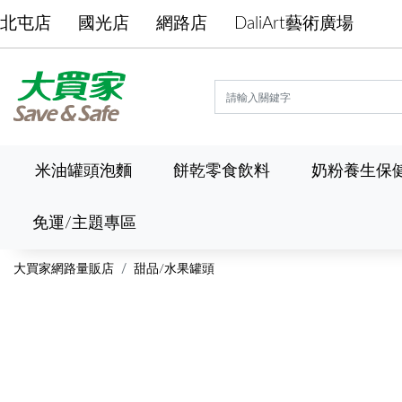
北屯店
國光店
網路店
DaliArt藝術廣場
米油罐頭泡麵
餅乾零食飲料
奶粉養生保
免運/主題專區
大買家網路量販店
甜品/水果罐頭