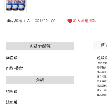
商品編號： A - 1001622 - 00
加入興趣清單
商
肉鬆/肉醬罐
超取
肉醬罐
精選大顆
是營養的
肉鬆/香鬆
商品容量：
保存期限
魚罐
製造廠商
電話號碼：0
地址：嘉
鮪魚罐
食品登錄字號
鰻魚罐