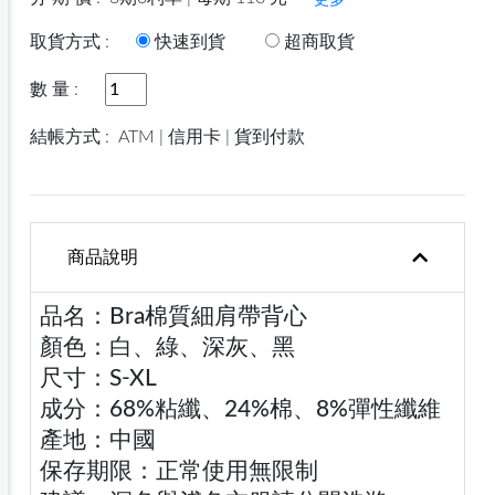
更多
取貨方式 :
快速到貨
超商取貨
數 量 :
結帳方式 :
ATM | 信用卡 | 貨到付款
商品說明
品名：Bra棉質細肩帶背心
顏色：白、綠、深灰、黑
尺寸：S-XL
成分：68%粘纖、24%棉、8%彈性纖維
產地：中國
保存期限：正常使用無限制