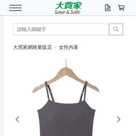
米/五穀/濃湯
休閒零嘴
養生保健/常備品
沐浴乳香皂
鍋具/飲水/廚房
衛生紙/濕巾
廚房家電
文具/辦公用品
冷凍免運
米/糙米
食用油
包麵
魚罐
初一十五拜拜懶
餅乾
糖果/蜜餞/果凍
茶飲料
雞精/飲品
奶粉
綠茶
即溶咖啡
沐浴乳
洗髮/護髮
牙 刷
潔顏產品
臉部保養
鍋具/餐具
掃除/清潔用具
寢具/家具
寵物食品
抽取衛生紙/濕巾
洗衣精
廚房/餐具清潔
衛生棉
箱購免運區
料理鍋具
除濕/清淨機
除塵家電
電腦周邊
文具用品
機車/腳踏車百貨
戶外/休閒用品
服飾內著
生鮮食品
食品免運
季節活動
大買家網路量販店
女性內著
油/調味料
美味餅乾
奶粉/穀麥片
美髮造型
掃除用具/照明/五金
衣物清潔
季節家電
汽機車百貨
箱購免運
五穀/南北貨
醬油.油膏.蠔油
碗麵/義大利麵
醬菜/玉米罐
零嘴
糕餅/點心
巧克力
果汁咖啡
機能保健
麥片/玉米片
紅茶
咖啡豆/粉/濾掛
香皂/洗手乳
造型髮品
牙膏/漱口水
卸妝/粉刺調理
面/眼膜
保鮮/微波
洗衣/曬衣用具
收納用品
寵物清潔/百貨
廚房紙巾/平版/
洗衣粉/皂
浴廁/水管清潔
嬰兒尿布
烤箱/微波/電磁爐
風扇/防蚊家電
美容家電
數位週邊
辦公文具/收納
汽車百貨
健身/按摩/瑜珈
配件
調理食品
清潔用品免運
店長推薦
泡麵 / 麵條
糖果/巧克力
特色茶品
口腔清潔
傢飾/收納/衛浴
居家清潔
生活家電
休閒/運動
主題專區
湯類/湯塊
調味用品
麵條/快煮麵/米粉
調理食品
堅果/海苔
洋芋片
碳酸/礦泉水
族群保健
沖調穀粉/隨手包
奶茶/花草茶
可可/糖/奶精
染髮產品
口腔配件
刮鬍用品
身體保養
飲水用具
電池/延長線
衛浴/毛巾
園藝用品
箱購免運區
漂白水/柔軟精
居家清潔/除濕芳
成人紙尿褲
快煮壺/烘碗機
電暖器
家用電器
手機/平板周邊
玩具/擺設小物
測量/護具/其他
男/女/機能包
居家/汽百用品
這夏不怕熱
罐頭調理包
飲料
咖啡/可可
臉部清潔
寵物/園藝
衛生棉/護墊
3C/電腦周邊/OA
服飾/配件
咖哩/沾拌醬/抹醬
箱購專區
肉鬆/肉醬罐
肉乾/豆乾
節日限定伴手禮
保久乳/豆米漿
常備/醫材/口罩
烏龍/普洱茶/其他
開架彩妝/防曬
廚房配件
燈泡/檯燈/照明
地墊/家飾品
日用活動區
箱購免運區
防蚊/殺蟲
咖啡機/果汁調理
辦公用具
球類/運動
戶外/室內鞋
綠意露營生活
開架/身體保養
成人/嬰兒紙尿褲
點心罐
機能飲料
▶保健品牌推薦
黑糖桂圓/蜂蜜醋
修繕/五金/祭祀
Previous
Next
箱購飲料