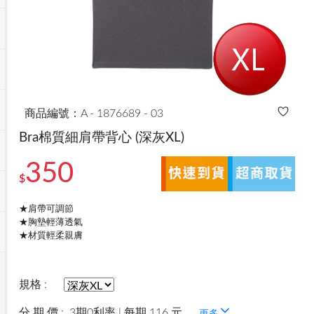
商品編號：A - 1876689 - 03
Bra棉質細肩帶背心
(深灰XL)
350
$
★肩帶可調節
★胸墊輕薄透氣
★材質輕柔親膚
規格 :
分 期 價 :
3期0利率 | 每期 116 元