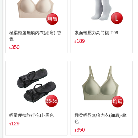
極柔輕盈無痕內衣(細肩)-杏
素面輕壓力高筒襪-T99
色
189
$
350
$
輕量便攜旅行拖鞋-黑色
極柔輕盈無痕內衣(細肩)-綠
色
129
$
350
$