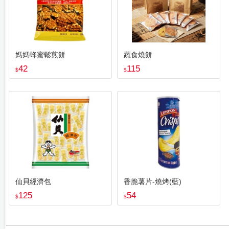
媽媽蜂蜜鬆煎餅
蔬食燒餅
42
115
$
$
仙貝經濟包
香脆薯片-燒烤(藍)
125
54
$
$