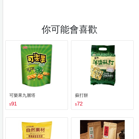
你可能會喜歡
可樂果九層塔
蘇打餅
91
72
$
$