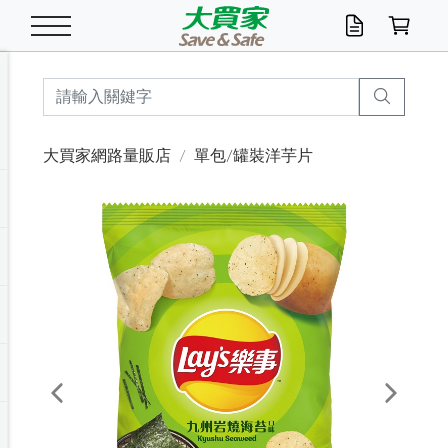
米/五穀/濃湯
休閒零嘴
養生保健/常備品
沐浴乳香皂
鍋具/飲水/廚房
衛生紙/濕巾
廚房家電
文具/辦公用品
冷凍免運
米/糙米
食用油
包麵
魚罐
初一十五拜拜懶
餅乾
糖果/蜜餞/果凍
茶飲料
雞精/飲品
奶粉
綠茶
即溶咖啡
沐浴乳
洗髮/護髮
牙 刷
潔顏產品
臉部保養
鍋具/餐具
掃除/清潔用具
寢具/家具
寵物食品
抽取衛生紙/濕巾
洗衣精
廚房/餐具清潔
衛生棉
箱購免運區
料理鍋具
除濕/清淨機
除塵家電
電腦周邊
文具用品
機車/腳踏車百貨
戶外/休閒用品
服飾內著
生鮮食品
食品免運
季節活動
大買家網路量販店
單包/罐裝洋芋片
油/調味料
美味餅乾
奶粉/穀麥片
美髮造型
掃除用具/照明/五金
衣物清潔
季節家電
汽機車百貨
箱購免運
五穀/南北貨
醬油.油膏.蠔油
碗麵/義大利麵
醬菜/玉米罐
零嘴
糕餅/點心
巧克力
果汁咖啡
機能保健
麥片/玉米片
紅茶
咖啡豆/粉/濾掛
香皂/洗手乳
造型髮品
牙膏/漱口水
卸妝/粉刺調理
面/眼膜
保鮮/微波
洗衣/曬衣用具
收納用品
寵物清潔/百貨
廚房紙巾/平版/
洗衣粉/皂
浴廁/水管清潔
嬰兒尿布
烤箱/微波/電磁爐
風扇/防蚊家電
美容家電
數位週邊
辦公文具/收納
汽車百貨
健身/按摩/瑜珈
配件
調理食品
清潔用品免運
店長推薦
泡麵 / 麵條
糖果/巧克力
特色茶品
口腔清潔
傢飾/收納/衛浴
居家清潔
生活家電
休閒/運動
主題專區
湯類/湯塊
調味用品
麵條/快煮麵/米粉
調理食品
堅果/海苔
洋芋片
碳酸/礦泉水
族群保健
沖調穀粉/隨手包
奶茶/花草茶
可可/糖/奶精
染髮產品
口腔配件
刮鬍用品
身體保養
飲水用具
電池/延長線
衛浴/毛巾
園藝用品
箱購免運區
漂白水/柔軟精
居家清潔/除濕芳
成人紙尿褲
快煮壺/烘碗機
電暖器
家用電器
手機/平板周邊
玩具/擺設小物
測量/護具/其他
男/女/機能包
居家/汽百用品
這夏不怕熱
罐頭調理包
飲料
咖啡/可可
臉部清潔
寵物/園藝
衛生棉/護墊
3C/電腦周邊/OA
服飾/配件
咖哩/沾拌醬/抹醬
箱購專區
肉鬆/肉醬罐
肉乾/豆乾
節日限定伴手禮
保久乳/豆米漿
常備/醫材/口罩
烏龍/普洱茶/其他
開架彩妝/防曬
廚房配件
燈泡/檯燈/照明
地墊/家飾品
日用活動區
箱購免運區
防蚊/殺蟲
咖啡機/果汁調理
辦公用具
球類/運動
戶外/室內鞋
綠意露營生活
開架/身體保養
成人/嬰兒紙尿褲
點心罐
機能飲料
▶保健品牌推薦
黑糖桂圓/蜂蜜醋
修繕/五金/祭祀
Previous
Next
箱購飲料