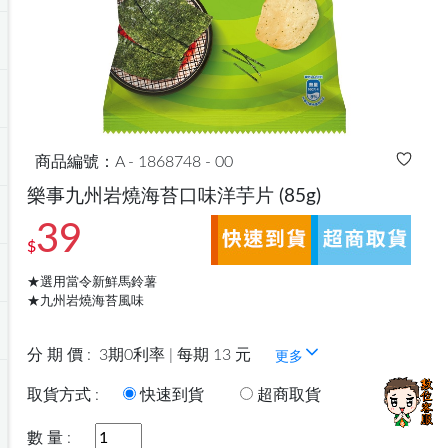
商品編號：A - 1868748 - 00
樂事九州岩燒海苔口味洋芋片
(85g)
39
$
★選用當令新鮮馬鈴薯
★九州岩燒海苔風味
分 期 價 :
3期0利率 | 每期 13 元
更多
取貨方式 :
快速到貨
超商取貨
數 量 :