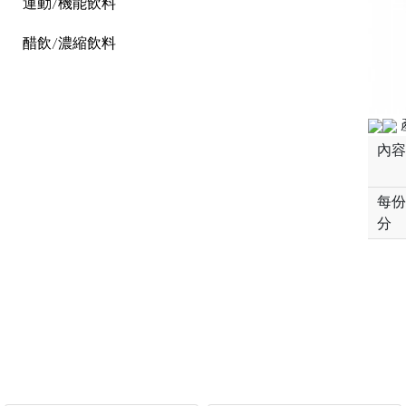
運動/機能飲料
醋飲/濃縮飲料
內容
每份
分