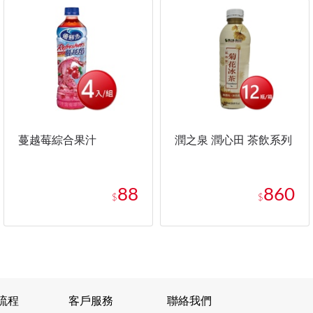
蔓越莓綜合果汁
潤之泉 潤心田 茶飲系列
88
860
$
$
流程
客戶服務
聯絡我們