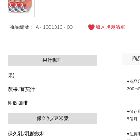
商品編號： A - 1001313 - 00
加入興趣清單
商
果汁咖啡
果汁
♥
商品
蔬果/蕃茄汁
200ml
即飲咖啡
♥
保存
保久乳/豆米漿
9個月
保久乳/乳酸飲料
♥
注意