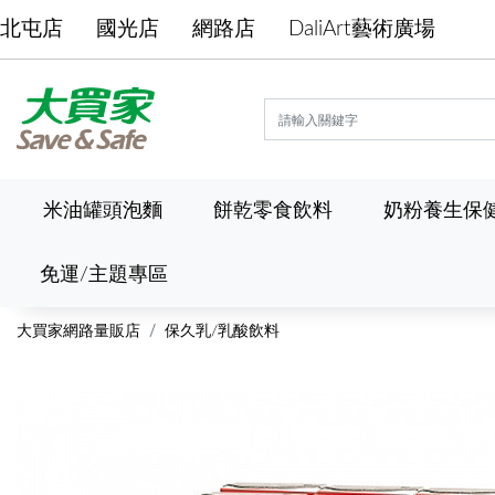
北屯店
國光店
網路店
DaliArt藝術廣場
米油罐頭泡麵
餅乾零食飲料
奶粉養生保
免運/主題專區
大買家網路量販店
保久乳/乳酸飲料