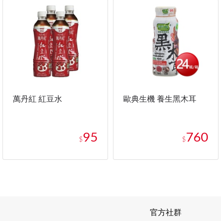
萬丹紅 紅豆水
歐典生機 養生黑木耳
95
760
$
$
官方社群