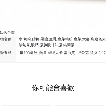
產地:台灣
物名稱
水.奶粉.砂糖.果糖.生乳.麥芽精粉(麥芽.大麥.焦糖色素
酸鈉.乳酸鈣.脂肪酸甘油脂.結蘭膠
營養成
(每100毫升) 熱量 68.8大卡 蛋白質 1.9公克 脂肪 2.
你可能會喜歡