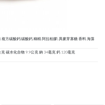
).複方碳酸鈣(碳酸鈣.糊精.阿拉柏膠).異麥芽寡糖.香料.海藻
4公克 碳水化合物 9.9公克 鈉 34毫克 鈣 120毫克