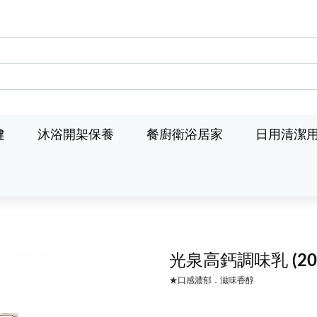
健
沐浴開架保養
餐廚衛浴居家
日用清潔
光泉高鈣調味乳
(2
★口感濃郁．滋味香醇