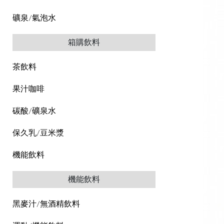
礦泉/氣泡水
箱購飲料
茶飲料
果汁咖啡
碳酸/礦泉水
保久乳/豆米漿
機能飲料
機能飲料
黑麥汁/無酒精飲料