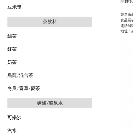
開封後
豆米漿
製造廠
食品業者登
茶飲料
電話號碼：
地址：
綠茶
紅茶
奶茶
烏龍/混合茶
冬瓜/青草/麥茶
碳酸/礦泉水
可樂沙士
汽水