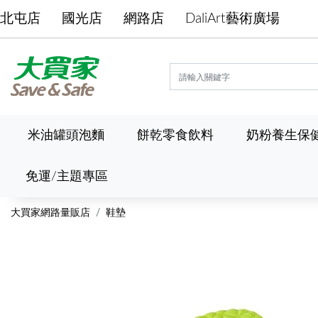
北屯店
國光店
網路店
DaliArt藝術廣場
米油罐頭泡麵
餅乾零食飲料
奶粉養生保
免運/主題專區
大買家網路量販店
鞋墊