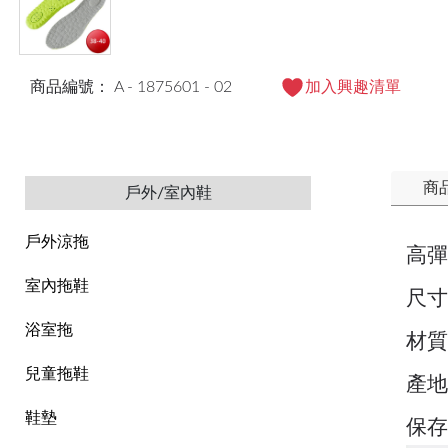
商品編號： A - 1875601 - 02
加入興趣清單
商
戶外/室內鞋
戶外涼拖
高彈
室內拖鞋
尺寸：
浴室拖
材質
兒童拖鞋
產地
鞋墊
保存