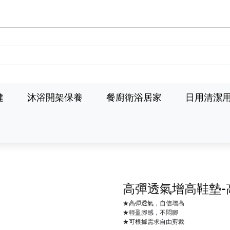
健
沐浴開架保養
餐廚衛浴居家
日用清潔
高彈透氣增高鞋墊-高
★高彈透氣，自信增高
★輕盈腳感，不悶腳
★可根據需求自由剪裁