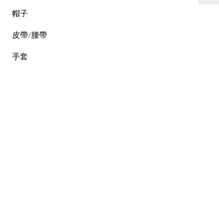
帽子
皮帶/腰帶
手套