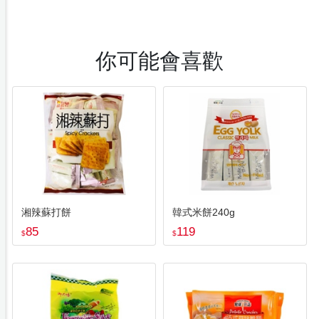
你可能會喜歡
湘辣蘇打餅
韓式米餅240g
85
119
$
$