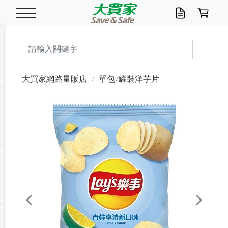
米/五穀/濃湯
休閒零嘴
養生保健/常備品
沐浴乳香皂
鍋具/飲水/廚房
衛生紙/濕巾
廚房家電
文具/辦公用品
冷凍免運
米/糙米
食用油
包麵
魚罐
初一十五拜拜懶
餅乾
糖果/蜜餞/果凍
茶飲料
雞精/飲品
奶粉
綠茶
即溶咖啡
沐浴乳
洗髮/護髮
牙 刷
潔顏產品
臉部保養
鍋具/餐具
掃除/清潔用具
寢具/家具
寵物食品
抽取衛生紙/濕巾
洗衣精
廚房/餐具清潔
衛生棉
箱購免運區
料理鍋具
除濕/清淨機
除塵家電
電腦周邊
文具用品
機車/腳踏車百貨
戶外/休閒用品
服飾內著
生鮮食品
食品免運
季節活動
大買家網路量販店
單包/罐裝洋芋片
油/調味料
美味餅乾
奶粉/穀麥片
美髮造型
掃除用具/照明/五金
衣物清潔
季節家電
汽機車百貨
箱購免運
五穀/南北貨
醬油.油膏.蠔油
碗麵/義大利麵
醬菜/玉米罐
零嘴
糕餅/點心
巧克力
果汁咖啡
機能保健
麥片/玉米片
紅茶
咖啡豆/粉/濾掛
香皂/洗手乳
造型髮品
牙膏/漱口水
卸妝/粉刺調理
面/眼膜
保鮮/微波
洗衣/曬衣用具
收納用品
寵物清潔/百貨
廚房紙巾/平版/
洗衣粉/皂
浴廁/水管清潔
嬰兒尿布
烤箱/微波/電磁爐
風扇/防蚊家電
美容家電
數位週邊
辦公文具/收納
汽車百貨
健身/按摩/瑜珈
配件
調理食品
清潔用品免運
店長推薦
泡麵 / 麵條
糖果/巧克力
特色茶品
口腔清潔
傢飾/收納/衛浴
居家清潔
生活家電
休閒/運動
主題專區
湯類/湯塊
調味用品
麵條/快煮麵/米粉
調理食品
堅果/海苔
洋芋片
碳酸/礦泉水
族群保健
沖調穀粉/隨手包
奶茶/花草茶
可可/糖/奶精
染髮產品
口腔配件
刮鬍用品
身體保養
飲水用具
電池/延長線
衛浴/毛巾
園藝用品
箱購免運區
漂白水/柔軟精
居家清潔/除濕芳
成人紙尿褲
快煮壺/烘碗機
電暖器
家用電器
手機/平板周邊
玩具/擺設小物
測量/護具/其他
男/女/機能包
居家/汽百用品
這夏不怕熱
罐頭調理包
飲料
咖啡/可可
臉部清潔
寵物/園藝
衛生棉/護墊
3C/電腦周邊/OA
服飾/配件
咖哩/沾拌醬/抹醬
箱購專區
肉鬆/肉醬罐
肉乾/豆乾
節日限定伴手禮
保久乳/豆米漿
常備/醫材/口罩
烏龍/普洱茶/其他
開架彩妝/防曬
廚房配件
燈泡/檯燈/照明
地墊/家飾品
日用活動區
箱購免運區
防蚊/殺蟲
咖啡機/果汁調理
辦公用具
球類/運動
戶外/室內鞋
綠意露營生活
開架/身體保養
成人/嬰兒紙尿褲
點心罐
機能飲料
▶保健品牌推薦
黑糖桂圓/蜂蜜醋
修繕/五金/祭祀
Previous
Next
箱購飲料