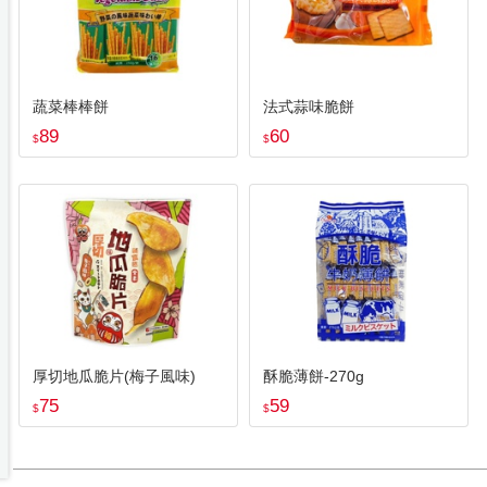
蔬菜棒棒餅
法式蒜味脆餅
89
60
$
$
厚切地瓜脆片(梅子風味)
酥脆薄餅-270g
75
59
$
$