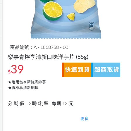
商品編號：A - 1868758 - 00
樂事青檸享清新口味洋芋片
(85g)
39
$
★選用當令新鮮馬鈴薯
★青檸享清新風味
分 期 價 :
3期0利率 | 每期 13 元
更多