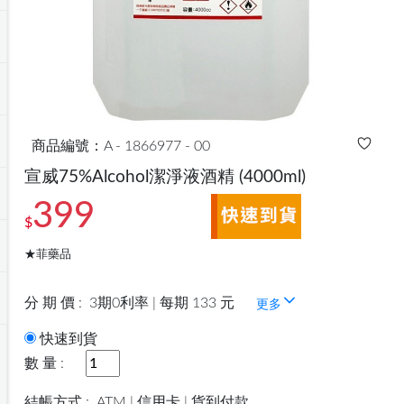
商品編號：A - 1866977 - 00
宣威75%Alcohol潔淨液酒精
(4000ml)
399
$
★菲藥品
分 期 價 :
3期0利率 | 每期 133 元
更多
快速到貨
數 量 :
結帳方式 :
ATM | 信用卡 | 貨到付款