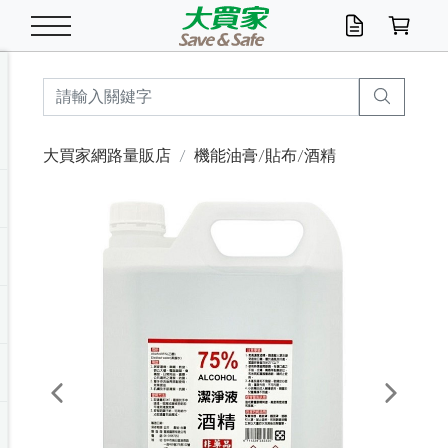
米/五穀/濃湯
休閒零嘴
養生保健/常備品
沐浴乳香皂
鍋具/飲水/廚房
衛生紙/濕巾
廚房家電
文具/辦公用品
冷凍免運
米/糙米
食用油
包麵
魚罐
初一十五拜拜懶
餅乾
糖果/蜜餞/果凍
茶飲料
雞精/飲品
奶粉
綠茶
即溶咖啡
沐浴乳
洗髮/護髮
牙 刷
潔顏產品
臉部保養
鍋具/餐具
掃除/清潔用具
寢具/家具
寵物食品
抽取衛生紙/濕巾
洗衣精
廚房/餐具清潔
衛生棉
箱購免運區
料理鍋具
除濕/清淨機
除塵家電
電腦周邊
文具用品
機車/腳踏車百貨
戶外/休閒用品
服飾內著
生鮮食品
食品免運
季節活動
大買家網路量販店
機能油膏/貼布/酒精
油/調味料
美味餅乾
奶粉/穀麥片
美髮造型
掃除用具/照明/五金
衣物清潔
季節家電
汽機車百貨
箱購免運
五穀/南北貨
醬油.油膏.蠔油
碗麵/義大利麵
醬菜/玉米罐
零嘴
糕餅/點心
巧克力
果汁咖啡
機能保健
麥片/玉米片
紅茶
咖啡豆/粉/濾掛
香皂/洗手乳
造型髮品
牙膏/漱口水
卸妝/粉刺調理
面/眼膜
保鮮/微波
洗衣/曬衣用具
收納用品
寵物清潔/百貨
廚房紙巾/平版/
洗衣粉/皂
浴廁/水管清潔
嬰兒尿布
烤箱/微波/電磁爐
風扇/防蚊家電
美容家電
數位週邊
辦公文具/收納
汽車百貨
健身/按摩/瑜珈
配件
調理食品
清潔用品免運
店長推薦
泡麵 / 麵條
糖果/巧克力
特色茶品
口腔清潔
傢飾/收納/衛浴
居家清潔
生活家電
休閒/運動
主題專區
湯類/湯塊
調味用品
麵條/快煮麵/米粉
調理食品
堅果/海苔
洋芋片
碳酸/礦泉水
族群保健
沖調穀粉/隨手包
奶茶/花草茶
可可/糖/奶精
染髮產品
口腔配件
刮鬍用品
身體保養
飲水用具
電池/延長線
衛浴/毛巾
園藝用品
箱購免運區
漂白水/柔軟精
居家清潔/除濕芳
成人紙尿褲
快煮壺/烘碗機
電暖器
家用電器
手機/平板周邊
玩具/擺設小物
測量/護具/其他
男/女/機能包
居家/汽百用品
這夏不怕熱
罐頭調理包
飲料
咖啡/可可
臉部清潔
寵物/園藝
衛生棉/護墊
3C/電腦周邊/OA
服飾/配件
咖哩/沾拌醬/抹醬
箱購專區
肉鬆/肉醬罐
肉乾/豆乾
節日限定伴手禮
保久乳/豆米漿
常備/醫材/口罩
烏龍/普洱茶/其他
開架彩妝/防曬
廚房配件
燈泡/檯燈/照明
地墊/家飾品
日用活動區
箱購免運區
防蚊/殺蟲
咖啡機/果汁調理
辦公用具
球類/運動
戶外/室內鞋
綠意露營生活
開架/身體保養
成人/嬰兒紙尿褲
點心罐
機能飲料
▶保健品牌推薦
黑糖桂圓/蜂蜜醋
修繕/五金/祭祀
Previous
Next
箱購飲料