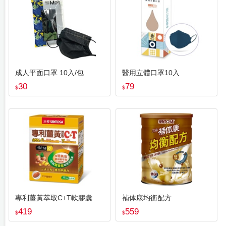
成人平面口罩 10入/包
醫用立體口罩10入
30
79
$
$
專利薑黃萃取C+T軟膠囊
補体康均衡配方
419
559
$
$