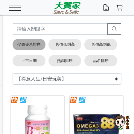
米/五穀/濃湯
休閒零嘴
養生保健/常備品
沐浴乳香皂
鍋具/飲水/廚房
衛生紙/濕巾
廚房家電
文具/辦公用品
冷凍免運
米/糙米
食用油
包麵
魚罐
初一十五拜拜懶
餅乾
糖果/蜜餞/果凍
茶飲料
雞精/飲品
奶粉
綠茶
即溶咖啡
沐浴乳
洗髮/護髮
牙 刷
潔顏產品
臉部保養
鍋具/餐具
掃除/清潔用具
寢具/家具
寵物食品
抽取衛生紙/濕巾
洗衣精
廚房/餐具清潔
衛生棉
箱購免運區
料理鍋具
除濕/清淨機
除塵家電
電腦周邊
文具用品
機車/腳踏車百貨
戶外/休閒用品
服飾內著
生鮮食品
食品免運
季節活動
促銷優惠排序
售價低到高
售價高到低
油/調味料
美味餅乾
奶粉/穀麥片
美髮造型
掃除用具/照明/五金
衣物清潔
季節家電
汽機車百貨
箱購免運
五穀/南北貨
醬油.油膏.蠔油
碗麵/義大利麵
醬菜/玉米罐
零嘴
糕餅/點心
巧克力
果汁咖啡
機能保健
麥片/玉米片
紅茶
咖啡豆/粉/濾掛
香皂/洗手乳
造型髮品
牙膏/漱口水
卸妝/粉刺調理
面/眼膜
保鮮/微波
洗衣/曬衣用具
收納用品
寵物清潔/百貨
廚房紙巾/平版/
洗衣粉/皂
浴廁/水管清潔
嬰兒尿布
烤箱/微波/電磁爐
風扇/防蚊家電
美容家電
數位週邊
辦公文具/收納
汽車百貨
健身/按摩/瑜珈
配件
調理食品
清潔用品免運
店長推薦
上市日期
熱銷排序
品名排序
泡麵 / 麵條
糖果/巧克力
特色茶品
口腔清潔
傢飾/收納/衛浴
居家清潔
生活家電
休閒/運動
主題專區
湯類/湯塊
調味用品
麵條/快煮麵/米粉
調理食品
堅果/海苔
洋芋片
碳酸/礦泉水
族群保健
沖調穀粉/隨手包
奶茶/花草茶
可可/糖/奶精
染髮產品
口腔配件
刮鬍用品
身體保養
飲水用具
電池/延長線
衛浴/毛巾
園藝用品
箱購免運區
漂白水/柔軟精
居家清潔/除濕芳
成人紙尿褲
快煮壺/烘碗機
電暖器
家用電器
手機/平板周邊
玩具/擺設小物
測量/護具/其他
男/女/機能包
居家/汽百用品
這夏不怕熱
罐頭調理包
飲料
咖啡/可可
臉部清潔
寵物/園藝
衛生棉/護墊
3C/電腦周邊/OA
服飾/配件
咖哩/沾拌醬/抹醬
箱購專區
肉鬆/肉醬罐
肉乾/豆乾
節日限定伴手禮
保久乳/豆米漿
常備/醫材/口罩
烏龍/普洱茶/其他
開架彩妝/防曬
廚房配件
燈泡/檯燈/照明
地墊/家飾品
日用活動區
箱購免運區
防蚊/殺蟲
咖啡機/果汁調理
辦公用具
球類/運動
戶外/室內鞋
綠意露營生活
開架/身體保養
成人/嬰兒紙尿褲
點心罐
機能飲料
▶保健品牌推薦
黑糖桂圓/蜂蜜醋
修繕/五金/祭祀
箱購飲料