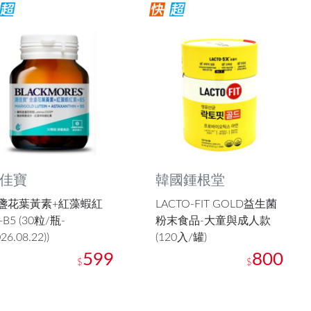
佳寶
韓國鍾根堂
盞花葉黃素+紅藻蝦紅
LACTO-FIT GOLD益生菌
B5 (30粒/瓶-
粉末食品-大童與成人款
026.08.22))
(120入/罐)
599
800
$
$