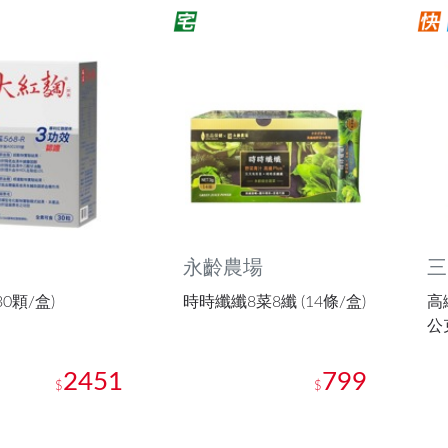
永齡農場
三
30顆/盒)
時時纖纖8菜8纖 (14條/盒)
高
公
2451
799
$
$