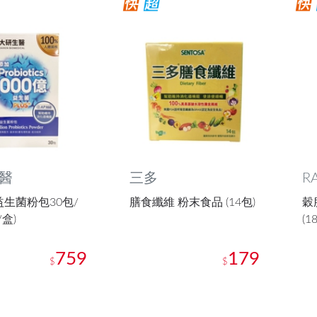
醫
三多
R
益生菌粉包30包/
膳食纖維 粉末食品 (14包)
穀
/盒)
(1
759
179
$
$