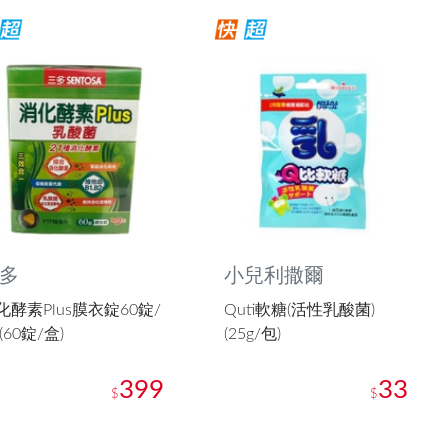
多
小兒利撒爾
化酵素Plus膜衣錠60錠/
Quti軟糖(活性乳酸菌)
(60錠/盒)
(25g/包)
399
33
$
$