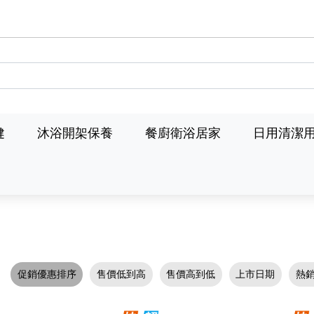
健
沐浴開架保養
餐廚衛浴居家
日用清潔
促銷優惠排序
售價低到高
售價高到低
上市日期
熱