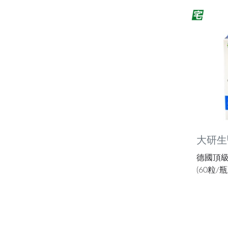
大研生
德國頂級
(60粒/瓶