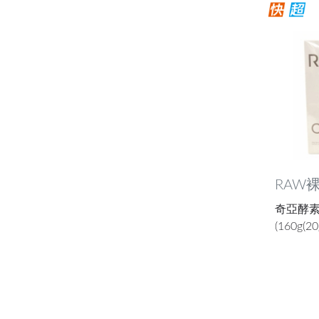
RAW
奇亞酵素
(160g(2