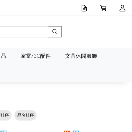
用品
家電/3C配件
文具休閒服飾
銷排序
品名排序