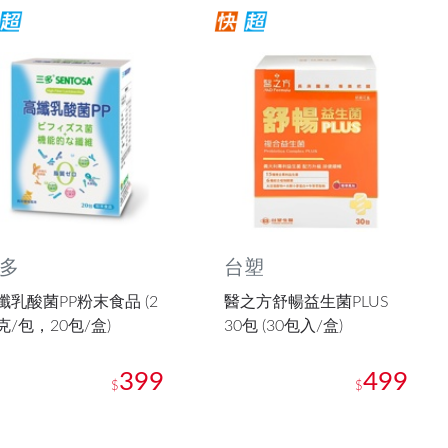
多
台塑
纖乳酸菌PP粉末食品 (2
醫之方舒暢益生菌PLUS
克/包，20包/盒)
30包 (30包入/盒)
399
499
$
$