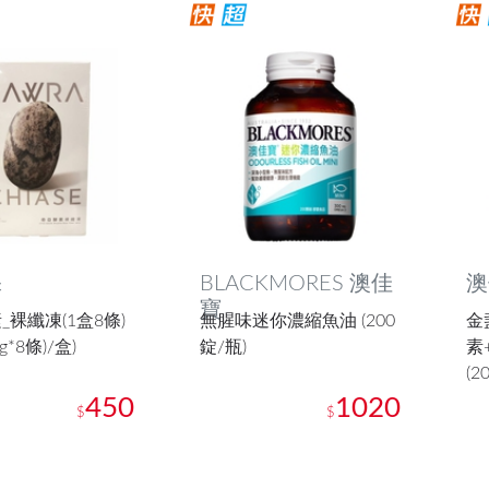
裸
BLACKMORES 澳佳
澳
寶
_裸纖凍(1盒8條)
無腥味迷你濃縮魚油 (200
金
0g*8條)/盒)
錠/瓶)
素+
(2
450
1020
$
$