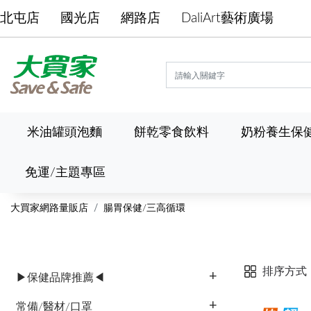
北屯店
國光店
網路店
DaliArt藝術廣場
米油罐頭泡麵
餅乾零食飲料
奶粉養生保
免運/主題專區
大買家網路量販店
腸胃保健/三高循環
排序方式
▶保健品牌推薦◀
常備/醫材/口罩