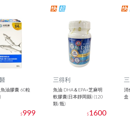
醫
三得利
三
魚油膠囊 60粒
魚油 DHA＆EPA+芝麻明
消
)
軟膠囊(日本靜岡縣) (120
盒 
顆/瓶)
999
1600
$
$