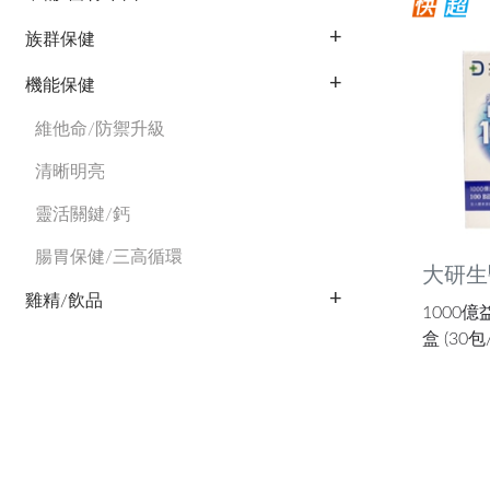
族群保健
機能保健
維他命/防禦升級
清晰明亮
靈活關鍵/鈣
腸胃保健/三高循環
大研生
雞精/飲品
1000億
盒 (30包