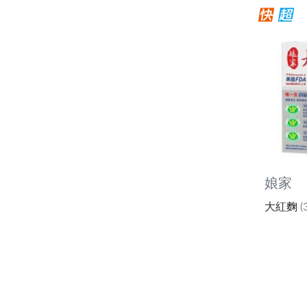
娘家
大紅麴 (