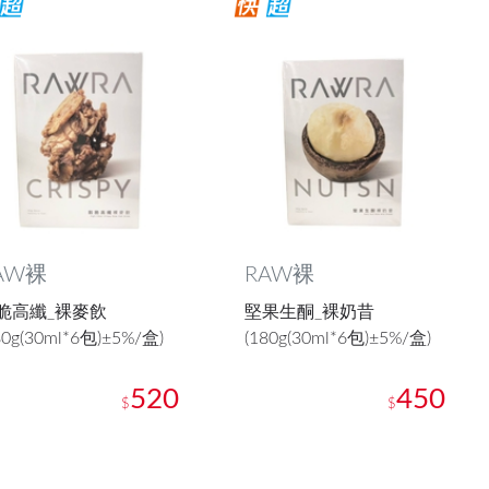
AW裸
RAW裸
脆高纖_裸麥飲
堅果生酮_裸奶昔
80g(30ml*6包)±5%/盒)
(180g(30ml*6包)±5%/盒)
520
450
$
$