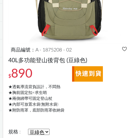
商品編號：A - 1875208 - 02
40L多功能登山後背包
(豆綠色)
890
$
★透氣導流背負設計，不悶熱
★胸前固定扣+求生哨
★兩側綁帶可固定登山杖
★內部可放置水袋(無附水袋)
★附防雨罩，底部防雨罩收納袋
規格 :