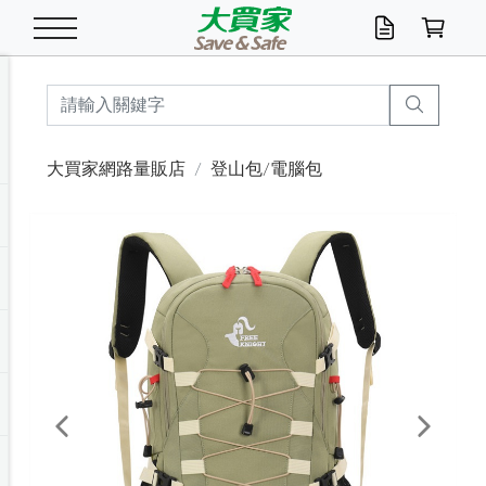
米/五穀/濃湯
休閒零嘴
養生保健/常備品
沐浴乳香皂
鍋具/飲水/廚房
衛生紙/濕巾
廚房家電
文具/辦公用品
冷凍免運
米/糙米
食用油
包麵
魚罐
初一十五拜拜懶
餅乾
糖果/蜜餞/果凍
茶飲料
雞精/飲品
奶粉
綠茶
即溶咖啡
沐浴乳
洗髮/護髮
牙 刷
潔顏產品
臉部保養
鍋具/餐具
掃除/清潔用具
寢具/家具
寵物食品
抽取衛生紙/濕巾
洗衣精
廚房/餐具清潔
衛生棉
箱購免運區
料理鍋具
除濕/清淨機
除塵家電
電腦周邊
文具用品
機車/腳踏車百貨
戶外/休閒用品
服飾內著
生鮮食品
食品免運
季節活動
大買家網路量販店
登山包/電腦包
油/調味料
美味餅乾
奶粉/穀麥片
美髮造型
掃除用具/照明/五金
衣物清潔
季節家電
汽機車百貨
箱購免運
五穀/南北貨
醬油.油膏.蠔油
碗麵/義大利麵
醬菜/玉米罐
零嘴
糕餅/點心
巧克力
果汁咖啡
機能保健
麥片/玉米片
紅茶
咖啡豆/粉/濾掛
香皂/洗手乳
造型髮品
牙膏/漱口水
卸妝/粉刺調理
面/眼膜
保鮮/微波
洗衣/曬衣用具
收納用品
寵物清潔/百貨
廚房紙巾/平版/
洗衣粉/皂
浴廁/水管清潔
嬰兒尿布
烤箱/微波/電磁爐
風扇/防蚊家電
美容家電
數位週邊
辦公文具/收納
汽車百貨
健身/按摩/瑜珈
配件
調理食品
清潔用品免運
店長推薦
泡麵 / 麵條
糖果/巧克力
特色茶品
口腔清潔
傢飾/收納/衛浴
居家清潔
生活家電
休閒/運動
主題專區
湯類/湯塊
調味用品
麵條/快煮麵/米粉
調理食品
堅果/海苔
洋芋片
碳酸/礦泉水
族群保健
沖調穀粉/隨手包
奶茶/花草茶
可可/糖/奶精
染髮產品
口腔配件
刮鬍用品
身體保養
飲水用具
電池/延長線
衛浴/毛巾
園藝用品
箱購免運區
漂白水/柔軟精
居家清潔/除濕芳
成人紙尿褲
快煮壺/烘碗機
電暖器
家用電器
手機/平板周邊
玩具/擺設小物
測量/護具/其他
男/女/機能包
居家/汽百用品
這夏不怕熱
罐頭調理包
飲料
咖啡/可可
臉部清潔
寵物/園藝
衛生棉/護墊
3C/電腦周邊/OA
服飾/配件
咖哩/沾拌醬/抹醬
箱購專區
肉鬆/肉醬罐
肉乾/豆乾
節日限定伴手禮
保久乳/豆米漿
常備/醫材/口罩
烏龍/普洱茶/其他
開架彩妝/防曬
廚房配件
燈泡/檯燈/照明
地墊/家飾品
日用活動區
箱購免運區
防蚊/殺蟲
咖啡機/果汁調理
辦公用具
球類/運動
戶外/室內鞋
綠意露營生活
開架/身體保養
成人/嬰兒紙尿褲
點心罐
機能飲料
▶保健品牌推薦
黑糖桂圓/蜂蜜醋
修繕/五金/祭祀
Previous
Next
箱購飲料