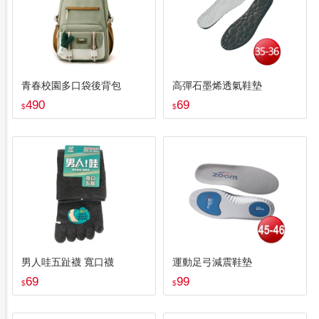
青春校園多口袋後背包
高彈石墨烯透氣鞋墊
490
69
$
$
男人哇五趾襪 寬口襪
運動足弓減震鞋墊
69
99
$
$