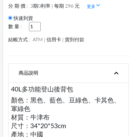
分 期 價 :
3期0利率 | 每期 296 元
更多
快速到貨
數 量 :
結帳方式 :
ATM | 信用卡 | 貨到付款
商品說明
40L多功能登山後背包
顏色：黑色、藍色、豆綠色、卡其色、
軍綠色
材質：牛津布
尺寸：34*20*53cm
產地：中國