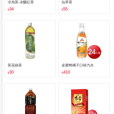
冷泡茶-冰釀紅茶
仙草茶
34
55
$
$
茶花綠茶
金蜜蜂橘子口味汽水
30
410
$
$