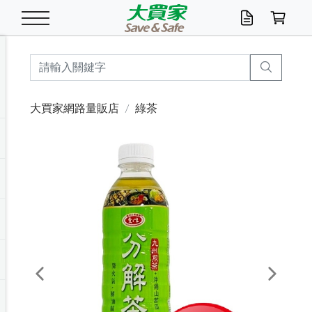
米/五穀/濃湯
休閒零嘴
養生保健/常備品
沐浴乳香皂
鍋具/飲水/廚房
衛生紙/濕巾
廚房家電
文具/辦公用品
冷凍免運
米/糙米
食用油
包麵
魚罐
初一十五拜拜懶
餅乾
糖果/蜜餞/果凍
茶飲料
雞精/飲品
奶粉
綠茶
即溶咖啡
沐浴乳
洗髮/護髮
牙 刷
潔顏產品
臉部保養
鍋具/餐具
掃除/清潔用具
寢具/家具
寵物食品
抽取衛生紙/濕巾
洗衣精
廚房/餐具清潔
衛生棉
箱購免運區
料理鍋具
除濕/清淨機
除塵家電
電腦周邊
文具用品
機車/腳踏車百貨
戶外/休閒用品
服飾內著
生鮮食品
食品免運
季節活動
大買家網路量販店
綠茶
油/調味料
美味餅乾
奶粉/穀麥片
美髮造型
掃除用具/照明/五金
衣物清潔
季節家電
汽機車百貨
箱購免運
五穀/南北貨
醬油.油膏.蠔油
碗麵/義大利麵
醬菜/玉米罐
零嘴
糕餅/點心
巧克力
果汁咖啡
機能保健
麥片/玉米片
紅茶
咖啡豆/粉/濾掛
香皂/洗手乳
造型髮品
牙膏/漱口水
卸妝/粉刺調理
面/眼膜
保鮮/微波
洗衣/曬衣用具
收納用品
寵物清潔/百貨
廚房紙巾/平版/
洗衣粉/皂
浴廁/水管清潔
嬰兒尿布
烤箱/微波/電磁爐
風扇/防蚊家電
美容家電
數位週邊
辦公文具/收納
汽車百貨
健身/按摩/瑜珈
配件
調理食品
清潔用品免運
店長推薦
泡麵 / 麵條
糖果/巧克力
特色茶品
口腔清潔
傢飾/收納/衛浴
居家清潔
生活家電
休閒/運動
主題專區
湯類/湯塊
調味用品
麵條/快煮麵/米粉
調理食品
堅果/海苔
洋芋片
碳酸/礦泉水
族群保健
沖調穀粉/隨手包
奶茶/花草茶
可可/糖/奶精
染髮產品
口腔配件
刮鬍用品
身體保養
飲水用具
電池/延長線
衛浴/毛巾
園藝用品
箱購免運區
漂白水/柔軟精
居家清潔/除濕芳
成人紙尿褲
快煮壺/烘碗機
電暖器
家用電器
手機/平板周邊
玩具/擺設小物
測量/護具/其他
男/女/機能包
居家/汽百用品
這夏不怕熱
罐頭調理包
飲料
咖啡/可可
臉部清潔
寵物/園藝
衛生棉/護墊
3C/電腦周邊/OA
服飾/配件
咖哩/沾拌醬/抹醬
箱購專區
肉鬆/肉醬罐
肉乾/豆乾
節日限定伴手禮
保久乳/豆米漿
常備/醫材/口罩
烏龍/普洱茶/其他
開架彩妝/防曬
廚房配件
燈泡/檯燈/照明
地墊/家飾品
日用活動區
箱購免運區
防蚊/殺蟲
咖啡機/果汁調理
辦公用具
球類/運動
戶外/室內鞋
綠意露營生活
開架/身體保養
成人/嬰兒紙尿褲
點心罐
機能飲料
▶保健品牌推薦
黑糖桂圓/蜂蜜醋
修繕/五金/祭祀
Previous
Next
箱購飲料