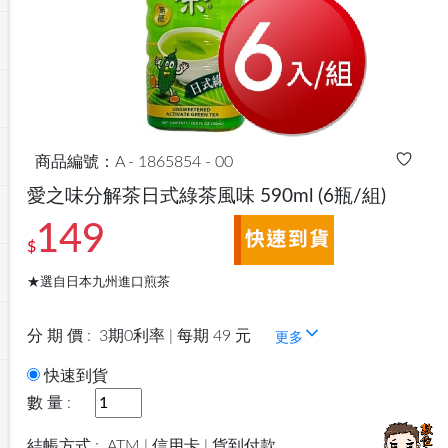
商品編號：A - 1865854 - 00
愛之味分解茶日式綠茶風味 590ml
(6瓶/組)
149
$
★選自日本九州進口煎茶
分 期 價 :
3期0利率 | 每期 49 元
更多
快速到貨
數 量 :
結帳方式 :
ATM | 信用卡 | 貨到付款