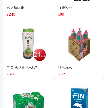
超方塊咖啡
加鹽沙士
240
99
$
$
巧口 火烤椰子水飲料
彈珠汽水
500
129
$
$