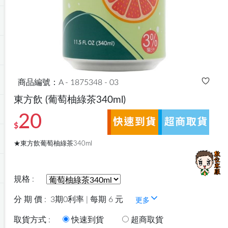
商品編號：A - 1875348 - 03
東方飲
(葡萄柚綠茶340ml)
20
$
★東方飲葡萄柚綠茶340ml
規格 :
分 期 價 :
3期0利率 | 每期 6 元
更多
取貨方式 :
快速到貨
超商取貨