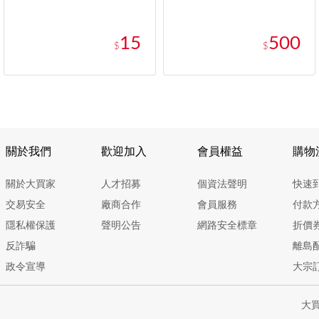
15
500
$
$
關於我們
歡迎加入
會員權益
購物
關於大買家
人才招募
個資法聲明
快速
交易安全
廠商合作
會員服務
付款
隱私權保護
聲明公告
網路安全標章
折價
反詐騙
離島
政令宣導
大宗
大買