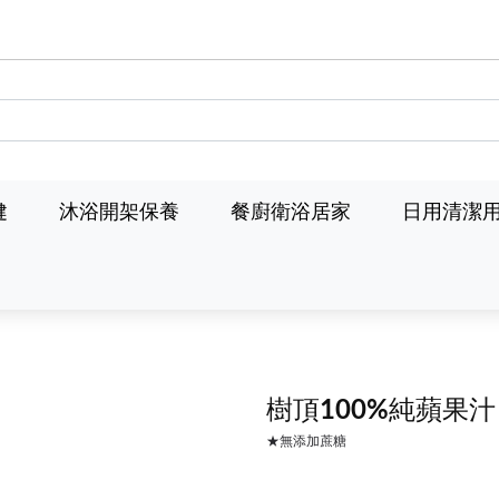
健
沐浴開架保養
餐廚衛浴居家
日用清潔
樹頂100%純蘋果
★無添加蔗糖