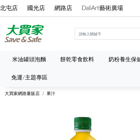
北屯店
國光店
網路店
DaliArt藝術廣場
米油罐頭泡麵
餅乾零食飲料
奶粉養生保
免運/主題專區
大買家網路量販店
果汁