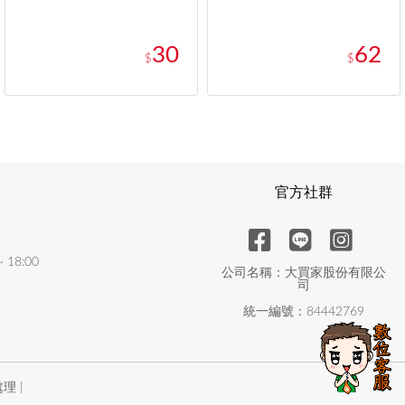
30
62
$
$
官方社群
18:00
公司名稱：大買家股份有限公
司
統一編號：84442769
理 |