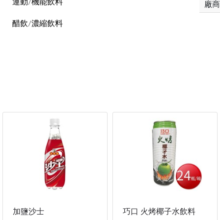
運動/機能飲料
廠商
醋飲/濃縮飲料
加鹽沙士
巧口 火烤椰子水飲料