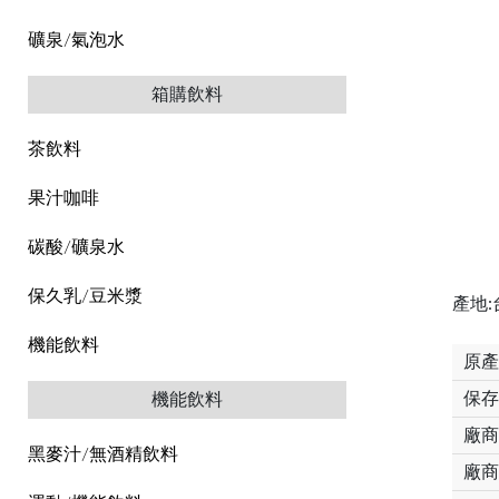
礦泉/氣泡水
箱購飲料
茶飲料
果汁咖啡
碳酸/礦泉水
保久乳/豆米漿
產地:
機能飲料
原產
保存
機能飲料
廠商
黑麥汁/無酒精飲料
廠商