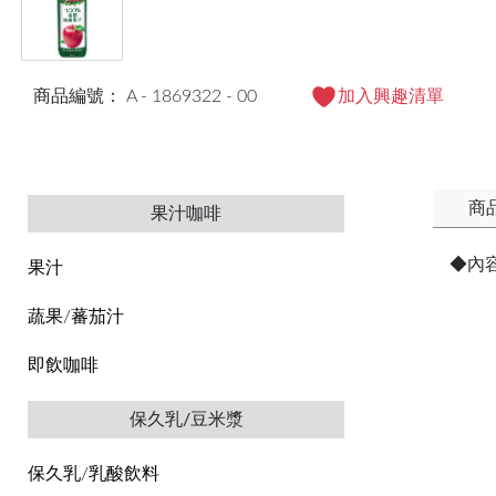
商品編號： A - 1869322 - 00
加入興趣清單
商
果汁咖啡
◆內
果汁
蔬果/蕃茄汁
即飲咖啡
保久乳/豆米漿
保久乳/乳酸飲料