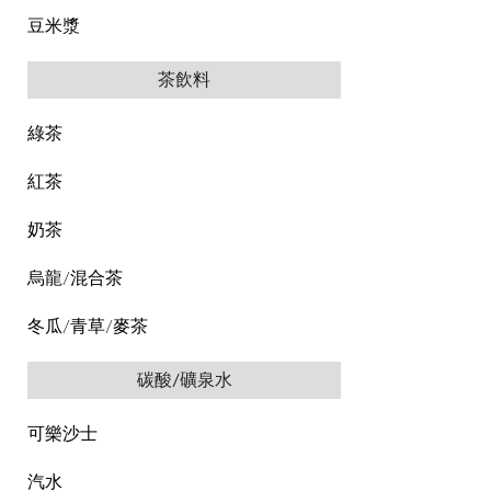
豆米漿
茶飲料
綠茶
紅茶
奶茶
烏龍/混合茶
冬瓜/青草/麥茶
碳酸/礦泉水
可樂沙士
汽水