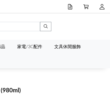
用品
家電/3C配件
文具休閒服飾
汁
(980ml)