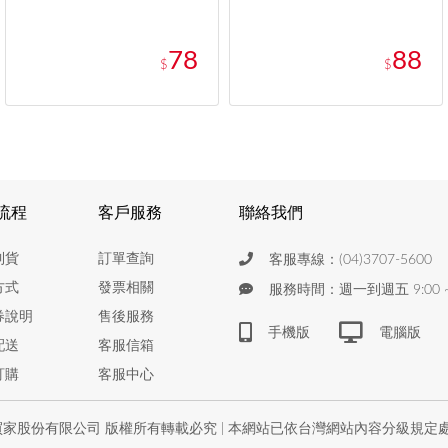
78
88
$
$
流程
客戶服務
聯絡我們
到貨
訂單查詢
客服專線：(04)3707-5600
方式
發票相關
服務時間：週一到週五 9:00 ~ 
券說明
售後服務
手機版
電腦版
配送
客服信箱
訂購
客服中心
家股份有限公司 版權所有轉載必究 | 本網站已依台灣網站內容分級規定處