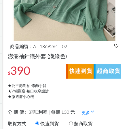
商品編號：A - 1869264 - 02
澎澎袖針織外套
(湖綠色)
390
$
★公主澎澎袖 修飾手臂
★V領顯瘦 袖口收窄設計
★微透膚小心機
分 期 價 :
3期0利率 | 每期 130 元
更多
取貨方式 :
快速到貨
超商取貨