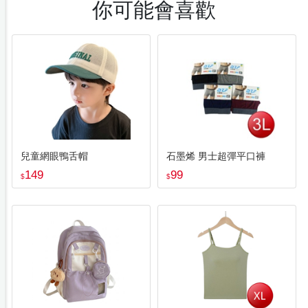
你可能會喜歡
兒童網眼鴨舌帽
石墨烯 男士超彈平口褲
149
99
$
$