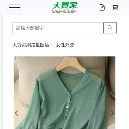
米/五穀/濃湯
休閒零嘴
養生保健/常備品
沐浴乳香皂
鍋具/飲水/廚房
衛生紙/濕巾
廚房家電
文具/辦公用品
冷凍免運
米/糙米
食用油
包麵
魚罐
初一十五拜拜懶
餅乾
糖果/蜜餞/果凍
茶飲料
雞精/飲品
奶粉
綠茶
即溶咖啡
沐浴乳
洗髮/護髮
牙 刷
潔顏產品
臉部保養
鍋具/餐具
掃除/清潔用具
寢具/家具
寵物食品
抽取衛生紙/濕巾
洗衣精
廚房/餐具清潔
衛生棉
箱購免運區
料理鍋具
除濕/清淨機
除塵家電
電腦周邊
文具用品
機車/腳踏車百貨
戶外/休閒用品
服飾內著
生鮮食品
食品免運
季節活動
大買家網路量販店
女性外套
油/調味料
美味餅乾
奶粉/穀麥片
美髮造型
掃除用具/照明/五金
衣物清潔
季節家電
汽機車百貨
箱購免運
五穀/南北貨
醬油.油膏.蠔油
碗麵/義大利麵
醬菜/玉米罐
零嘴
糕餅/點心
巧克力
果汁咖啡
機能保健
麥片/玉米片
紅茶
咖啡豆/粉/濾掛
香皂/洗手乳
造型髮品
牙膏/漱口水
卸妝/粉刺調理
面/眼膜
保鮮/微波
洗衣/曬衣用具
收納用品
寵物清潔/百貨
廚房紙巾/平版/
洗衣粉/皂
浴廁/水管清潔
嬰兒尿布
烤箱/微波/電磁爐
風扇/防蚊家電
美容家電
數位週邊
辦公文具/收納
汽車百貨
健身/按摩/瑜珈
配件
調理食品
清潔用品免運
店長推薦
泡麵 / 麵條
糖果/巧克力
特色茶品
口腔清潔
傢飾/收納/衛浴
居家清潔
生活家電
休閒/運動
主題專區
湯類/湯塊
調味用品
麵條/快煮麵/米粉
調理食品
堅果/海苔
洋芋片
碳酸/礦泉水
族群保健
沖調穀粉/隨手包
奶茶/花草茶
可可/糖/奶精
染髮產品
口腔配件
刮鬍用品
身體保養
飲水用具
電池/延長線
衛浴/毛巾
園藝用品
箱購免運區
漂白水/柔軟精
居家清潔/除濕芳
成人紙尿褲
快煮壺/烘碗機
電暖器
家用電器
手機/平板周邊
玩具/擺設小物
測量/護具/其他
男/女/機能包
居家/汽百用品
這夏不怕熱
罐頭調理包
飲料
咖啡/可可
臉部清潔
寵物/園藝
衛生棉/護墊
3C/電腦周邊/OA
服飾/配件
咖哩/沾拌醬/抹醬
箱購專區
肉鬆/肉醬罐
肉乾/豆乾
節日限定伴手禮
保久乳/豆米漿
常備/醫材/口罩
烏龍/普洱茶/其他
開架彩妝/防曬
廚房配件
燈泡/檯燈/照明
地墊/家飾品
日用活動區
箱購免運區
防蚊/殺蟲
咖啡機/果汁調理
辦公用具
球類/運動
戶外/室內鞋
綠意露營生活
開架/身體保養
成人/嬰兒紙尿褲
點心罐
機能飲料
▶保健品牌推薦
黑糖桂圓/蜂蜜醋
修繕/五金/祭祀
Previous
Next
箱購飲料