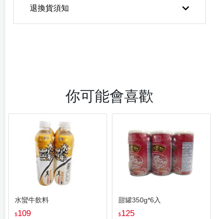
退換貨須知
你可能會喜歡
水蠻牛飲料
甜罐350g*6入
109
125
$
$