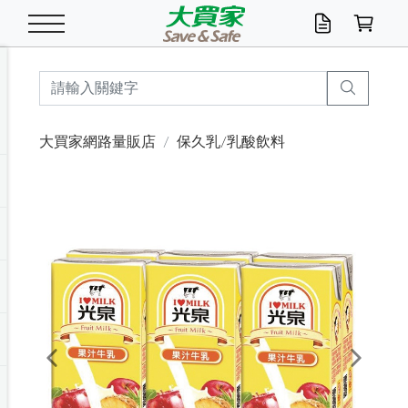
米/五穀/濃湯
休閒零嘴
養生保健/常備品
沐浴乳香皂
鍋具/飲水/廚房
衛生紙/濕巾
廚房家電
文具/辦公用品
冷凍免運
米/糙米
食用油
包麵
魚罐
初一十五拜拜懶
餅乾
糖果/蜜餞/果凍
茶飲料
雞精/飲品
奶粉
綠茶
即溶咖啡
沐浴乳
洗髮/護髮
牙 刷
潔顏產品
臉部保養
鍋具/餐具
掃除/清潔用具
寢具/家具
寵物食品
抽取衛生紙/濕巾
洗衣精
廚房/餐具清潔
衛生棉
箱購免運區
料理鍋具
除濕/清淨機
除塵家電
電腦周邊
文具用品
機車/腳踏車百貨
戶外/休閒用品
服飾內著
生鮮食品
食品免運
季節活動
大買家網路量販店
保久乳/乳酸飲料
油/調味料
美味餅乾
奶粉/穀麥片
美髮造型
掃除用具/照明/五金
衣物清潔
季節家電
汽機車百貨
箱購免運
五穀/南北貨
醬油.油膏.蠔油
碗麵/義大利麵
醬菜/玉米罐
零嘴
糕餅/點心
巧克力
果汁咖啡
機能保健
麥片/玉米片
紅茶
咖啡豆/粉/濾掛
香皂/洗手乳
造型髮品
牙膏/漱口水
卸妝/粉刺調理
面/眼膜
保鮮/微波
洗衣/曬衣用具
收納用品
寵物清潔/百貨
廚房紙巾/平版/
洗衣粉/皂
浴廁/水管清潔
嬰兒尿布
烤箱/微波/電磁爐
風扇/防蚊家電
美容家電
數位週邊
辦公文具/收納
汽車百貨
健身/按摩/瑜珈
配件
調理食品
清潔用品免運
店長推薦
泡麵 / 麵條
糖果/巧克力
特色茶品
口腔清潔
傢飾/收納/衛浴
居家清潔
生活家電
休閒/運動
主題專區
湯類/湯塊
調味用品
麵條/快煮麵/米粉
調理食品
堅果/海苔
洋芋片
碳酸/礦泉水
族群保健
沖調穀粉/隨手包
奶茶/花草茶
可可/糖/奶精
染髮產品
口腔配件
刮鬍用品
身體保養
飲水用具
電池/延長線
衛浴/毛巾
園藝用品
箱購免運區
漂白水/柔軟精
居家清潔/除濕芳
成人紙尿褲
快煮壺/烘碗機
電暖器
家用電器
手機/平板周邊
玩具/擺設小物
測量/護具/其他
男/女/機能包
居家/汽百用品
這夏不怕熱
罐頭調理包
飲料
咖啡/可可
臉部清潔
寵物/園藝
衛生棉/護墊
3C/電腦周邊/OA
服飾/配件
咖哩/沾拌醬/抹醬
箱購專區
肉鬆/肉醬罐
肉乾/豆乾
節日限定伴手禮
保久乳/豆米漿
常備/醫材/口罩
烏龍/普洱茶/其他
開架彩妝/防曬
廚房配件
燈泡/檯燈/照明
地墊/家飾品
日用活動區
箱購免運區
防蚊/殺蟲
咖啡機/果汁調理
辦公用具
球類/運動
戶外/室內鞋
綠意露營生活
開架/身體保養
成人/嬰兒紙尿褲
點心罐
機能飲料
▶保健品牌推薦
黑糖桂圓/蜂蜜醋
修繕/五金/祭祀
Previous
Next
箱購飲料