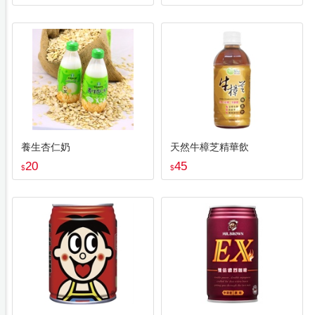
養生杏仁奶
天然牛樟芝精華飲
20
45
$
$