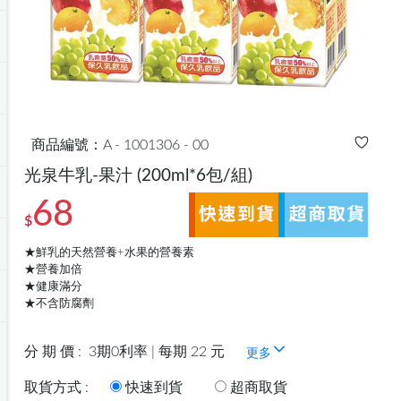
商品編號：A - 1001306 - 00
光泉牛乳-果汁
(200ml*6包/組)
68
$
★鮮乳的天然營養+水果的營養素
★營養加倍
★健康滿分
★不含防腐劑
分 期 價 :
3期0利率 | 每期 22 元
更多
取貨方式 :
快速到貨
超商取貨