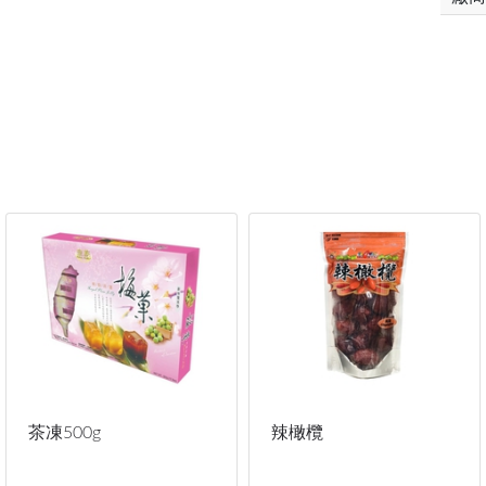
茶凍500g
辣橄欖