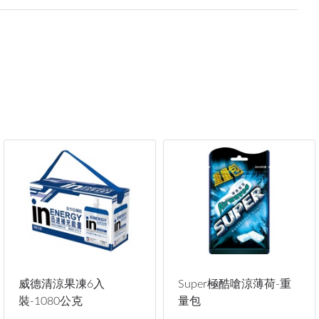
威德清涼果凍6入
Super極酷嗆涼薄荷-重
裝-1080公克
量包