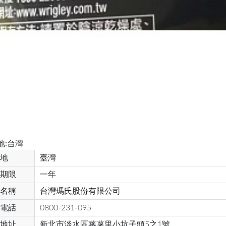
地:台灣
地
臺灣
期限
一年
名稱
台灣瑪氏股份有限公司
電話
0800-231-095
地址
新北市淡水區蕃薯里小坑子頭5之1號