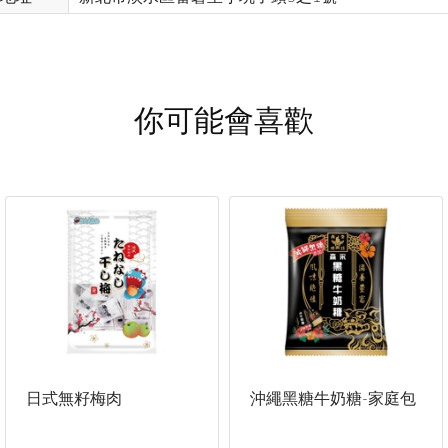
你可能會喜歡
日式無籽梅肉
沖繩黑糖牛奶糖-家庭包