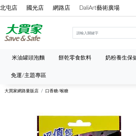
北屯店
國光店
網路店
DaliArt藝術廣場
米油罐頭泡麵
餅乾零食飲料
奶粉養生保
免運/主題專區
大買家網路量販店
口香糖/喉糖