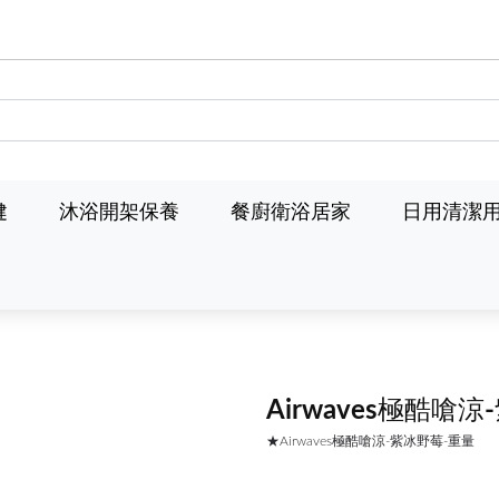
健
沐浴開架保養
餐廚衛浴居家
日用清潔
Airwaves極酷嗆
★Airwaves極酷嗆涼-紫冰野莓-重量