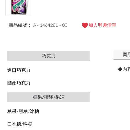
商品編號： A - 1464281 - 00
加入興趣清單
商
巧克力
◆內
進口巧克力
國產巧克力
糖果/蜜餞/果凍
糖果/黑糖/冰糖
口香糖/喉糖