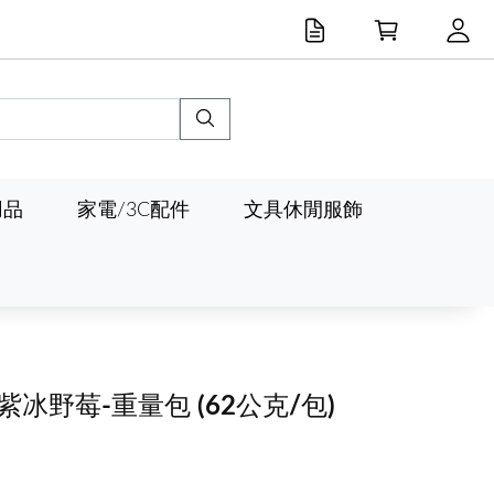
用品
家電/3C配件
文具休閒服飾
涼-紫冰野莓-重量包
(62公克/包)