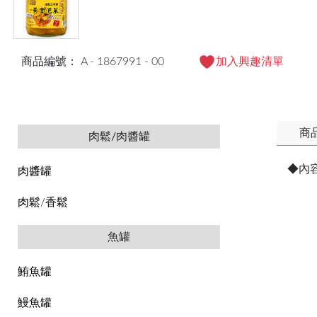
商品編號： A - 1867991 - 00
加入興趣清單
商
肉鬆/肉醬罐
◆內
肉醬罐
肉鬆/香鬆
魚罐
鮪魚罐
鰻魚罐