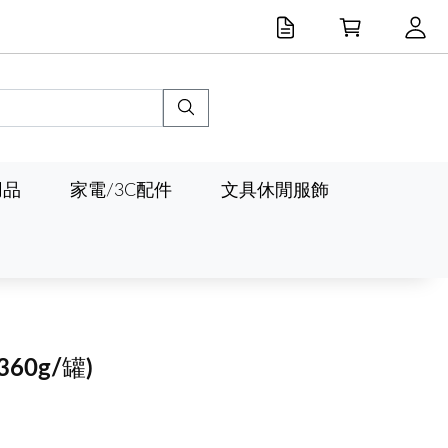
用品
家電/3C配件
文具休閒服飾
(360g/罐)