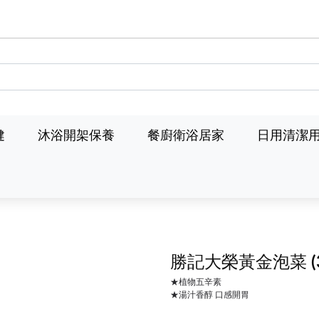
健
沐浴開架保養
餐廚衛浴居家
日用清潔
勝記大榮黃金泡菜
★植物五辛素
★湯汁香醇 口感開胃