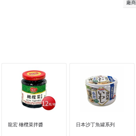
廠商
龍宏 橄欖菜拌醬
日本沙丁魚罐系列