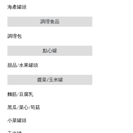
海產罐頭
調理食品
調理包
點心罐
甜品/水果罐頭
醬菜/玉米罐
麵筋/豆腐乳
黑瓜/菜心/筍菇
小菜罐頭