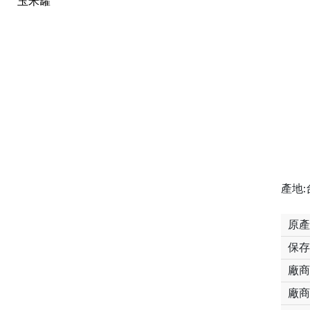
玉米罐
產地:
原產
保存
廠商
廠商