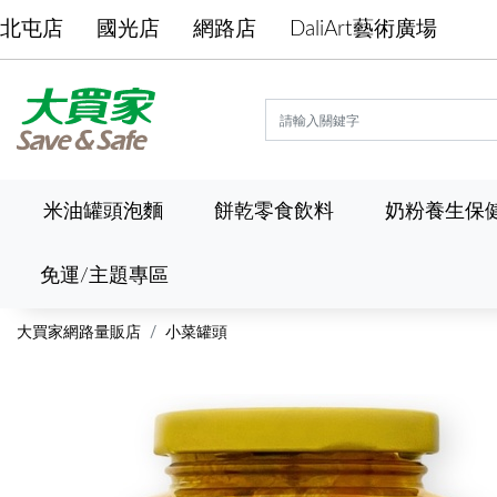
北屯店
國光店
網路店
DaliArt藝術廣場
米油罐頭泡麵
餅乾零食飲料
奶粉養生保
免運/主題專區
大買家網路量販店
小菜罐頭