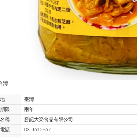
台灣
地
臺灣
期限
兩年
名稱
勝記大榮食品有限公司
電話
03-4612667