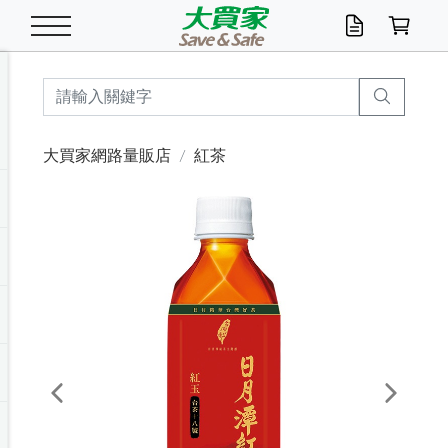
米/五穀/濃湯
休閒零嘴
養生保健/常備品
沐浴乳香皂
鍋具/飲水/廚房
衛生紙/濕巾
廚房家電
文具/辦公用品
冷凍免運
米/糙米
食用油
包麵
魚罐
初一十五拜拜懶
餅乾
糖果/蜜餞/果凍
茶飲料
雞精/飲品
奶粉
綠茶
即溶咖啡
沐浴乳
洗髮/護髮
牙 刷
潔顏產品
臉部保養
鍋具/餐具
掃除/清潔用具
寢具/家具
寵物食品
抽取衛生紙/濕巾
洗衣精
廚房/餐具清潔
衛生棉
箱購免運區
料理鍋具
除濕/清淨機
除塵家電
電腦周邊
文具用品
機車/腳踏車百貨
戶外/休閒用品
服飾內著
生鮮食品
食品免運
季節活動
大買家網路量販店
紅茶
油/調味料
美味餅乾
奶粉/穀麥片
美髮造型
掃除用具/照明/五金
衣物清潔
季節家電
汽機車百貨
箱購免運
五穀/南北貨
醬油.油膏.蠔油
碗麵/義大利麵
醬菜/玉米罐
零嘴
糕餅/點心
巧克力
果汁咖啡
機能保健
麥片/玉米片
紅茶
咖啡豆/粉/濾掛
香皂/洗手乳
造型髮品
牙膏/漱口水
卸妝/粉刺調理
面/眼膜
保鮮/微波
洗衣/曬衣用具
收納用品
寵物清潔/百貨
廚房紙巾/平版/
洗衣粉/皂
浴廁/水管清潔
嬰兒尿布
烤箱/微波/電磁爐
風扇/防蚊家電
美容家電
數位週邊
辦公文具/收納
汽車百貨
健身/按摩/瑜珈
配件
調理食品
清潔用品免運
店長推薦
泡麵 / 麵條
糖果/巧克力
特色茶品
口腔清潔
傢飾/收納/衛浴
居家清潔
生活家電
休閒/運動
主題專區
湯類/湯塊
調味用品
麵條/快煮麵/米粉
調理食品
堅果/海苔
洋芋片
碳酸/礦泉水
族群保健
沖調穀粉/隨手包
奶茶/花草茶
可可/糖/奶精
染髮產品
口腔配件
刮鬍用品
身體保養
飲水用具
電池/延長線
衛浴/毛巾
園藝用品
箱購免運區
漂白水/柔軟精
居家清潔/除濕芳
成人紙尿褲
快煮壺/烘碗機
電暖器
家用電器
手機/平板周邊
玩具/擺設小物
測量/護具/其他
男/女/機能包
居家/汽百用品
這夏不怕熱
罐頭調理包
飲料
咖啡/可可
臉部清潔
寵物/園藝
衛生棉/護墊
3C/電腦周邊/OA
服飾/配件
咖哩/沾拌醬/抹醬
箱購專區
肉鬆/肉醬罐
肉乾/豆乾
節日限定伴手禮
保久乳/豆米漿
常備/醫材/口罩
烏龍/普洱茶/其他
開架彩妝/防曬
廚房配件
燈泡/檯燈/照明
地墊/家飾品
日用活動區
箱購免運區
防蚊/殺蟲
咖啡機/果汁調理
辦公用具
球類/運動
戶外/室內鞋
綠意露營生活
開架/身體保養
成人/嬰兒紙尿褲
點心罐
機能飲料
▶保健品牌推薦
黑糖桂圓/蜂蜜醋
修繕/五金/祭祀
Previous
Next
箱購飲料