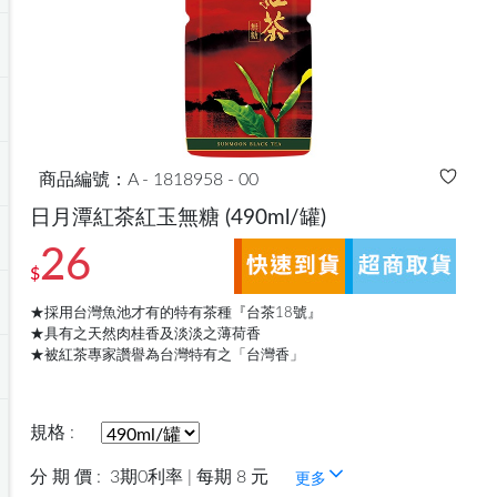
商品編號：A - 1818958 - 00
日月潭紅茶紅玉無糖
(490ml/罐)
26
$
★採用台灣魚池才有的特有茶種『台茶18號』
★具有之天然肉桂香及淡淡之薄荷香
★被紅茶專家讚譽為台灣特有之「台灣香」
規格 :
分 期 價 :
3期0利率 | 每期 8 元
更多