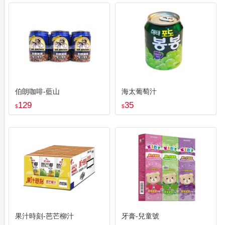
伯朗咖啡-藍山
海太葡萄汁
129
35
$
$
果汁時刻-芭芒柳汁
牙膏-兒童號