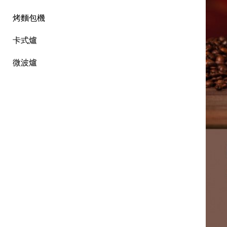
烤麵包機
卡式爐
微波爐