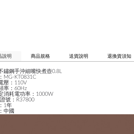
品說明
商品規格
送貨說明
退換貨須知
不鏽鋼手沖細嘴快煮壺0.8L
MG-KT0831C
電壓：110V
頻率：60Hz
定消耗電功率：1000W
I證號：R37800
：1年
：中國