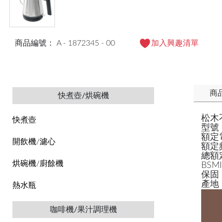
商品編號： A - 1872345 - 00
加入興趣清單
商
快煮壺/烘碗機
松木
快煮壺
型號：
額定
開飲機/濾心
額定
總額
烘碗機/廚餘機
BSM
保固
產地
熱水瓶
咖啡機/果汁調理機