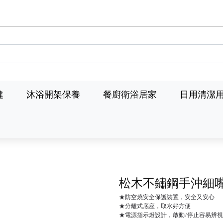
健
沐浴開架保養
餐廚衛浴居家
日用清潔
松木不鏽鋼手沖細嘴
★防空燒安全保護裝置，安全又安心
★分離式底座，取水好方便
★電源指示燈設計，啟動/停止容易辨視