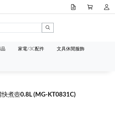
用品
家電/3C配件
文具休閒服飾
快煮壺0.8L
(MG-KT0831C)