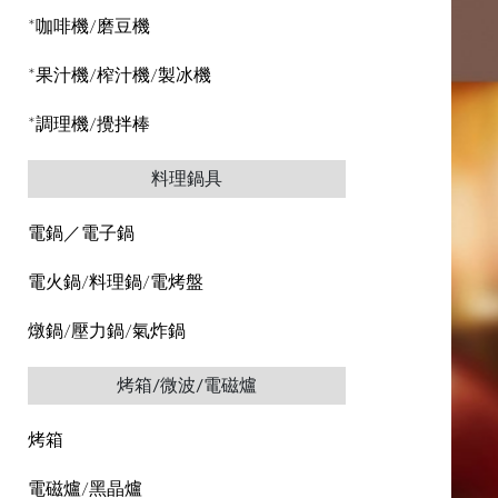
*咖啡機/磨豆機
*果汁機/榨汁機/製冰機
*調理機/攪拌棒
料理鍋具
電鍋／電子鍋
電火鍋/料理鍋/電烤盤
燉鍋/壓力鍋/氣炸鍋
烤箱/微波/電磁爐
烤箱
電磁爐/黑晶爐