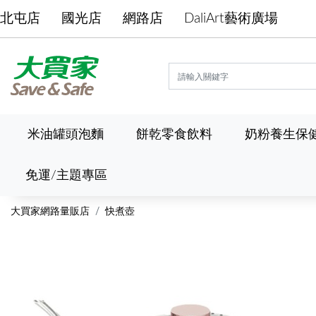
北屯店
國光店
網路店
DaliArt藝術廣場
米油罐頭泡麵
餅乾零食飲料
奶粉養生保
免運/主題專區
大買家網路量販店
快煮壺