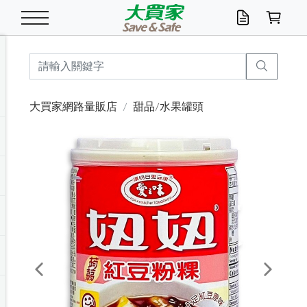
米/五穀/濃湯
休閒零嘴
養生保健/常備品
沐浴乳香皂
鍋具/飲水/廚房
衛生紙/濕巾
廚房家電
文具/辦公用品
冷凍免運
米/糙米
食用油
包麵
魚罐
初一十五拜拜懶
餅乾
糖果/蜜餞/果凍
茶飲料
雞精/飲品
奶粉
綠茶
即溶咖啡
沐浴乳
洗髮/護髮
牙 刷
潔顏產品
臉部保養
鍋具/餐具
掃除/清潔用具
寢具/家具
寵物食品
抽取衛生紙/濕巾
洗衣精
廚房/餐具清潔
衛生棉
箱購免運區
料理鍋具
除濕/清淨機
除塵家電
電腦周邊
文具用品
機車/腳踏車百貨
戶外/休閒用品
服飾內著
生鮮食品
食品免運
季節活動
大買家網路量販店
甜品/水果罐頭
油/調味料
美味餅乾
奶粉/穀麥片
美髮造型
掃除用具/照明/五金
衣物清潔
季節家電
汽機車百貨
箱購免運
五穀/南北貨
醬油.油膏.蠔油
碗麵/義大利麵
醬菜/玉米罐
零嘴
糕餅/點心
巧克力
果汁咖啡
機能保健
麥片/玉米片
紅茶
咖啡豆/粉/濾掛
香皂/洗手乳
造型髮品
牙膏/漱口水
卸妝/粉刺調理
面/眼膜
保鮮/微波
洗衣/曬衣用具
收納用品
寵物清潔/百貨
廚房紙巾/平版/
洗衣粉/皂
浴廁/水管清潔
嬰兒尿布
烤箱/微波/電磁爐
風扇/防蚊家電
美容家電
數位週邊
辦公文具/收納
汽車百貨
健身/按摩/瑜珈
配件
調理食品
清潔用品免運
店長推薦
泡麵 / 麵條
糖果/巧克力
特色茶品
口腔清潔
傢飾/收納/衛浴
居家清潔
生活家電
休閒/運動
主題專區
湯類/湯塊
調味用品
麵條/快煮麵/米粉
調理食品
堅果/海苔
洋芋片
碳酸/礦泉水
族群保健
沖調穀粉/隨手包
奶茶/花草茶
可可/糖/奶精
染髮產品
口腔配件
刮鬍用品
身體保養
飲水用具
電池/延長線
衛浴/毛巾
園藝用品
箱購免運區
漂白水/柔軟精
居家清潔/除濕芳
成人紙尿褲
快煮壺/烘碗機
電暖器
家用電器
手機/平板周邊
玩具/擺設小物
測量/護具/其他
男/女/機能包
居家/汽百用品
這夏不怕熱
罐頭調理包
飲料
咖啡/可可
臉部清潔
寵物/園藝
衛生棉/護墊
3C/電腦周邊/OA
服飾/配件
咖哩/沾拌醬/抹醬
箱購專區
肉鬆/肉醬罐
肉乾/豆乾
節日限定伴手禮
保久乳/豆米漿
常備/醫材/口罩
烏龍/普洱茶/其他
開架彩妝/防曬
廚房配件
燈泡/檯燈/照明
地墊/家飾品
日用活動區
箱購免運區
防蚊/殺蟲
咖啡機/果汁調理
辦公用具
球類/運動
戶外/室內鞋
綠意露營生活
開架/身體保養
成人/嬰兒紙尿褲
點心罐
機能飲料
▶保健品牌推薦
黑糖桂圓/蜂蜜醋
修繕/五金/祭祀
Previous
Next
箱購飲料