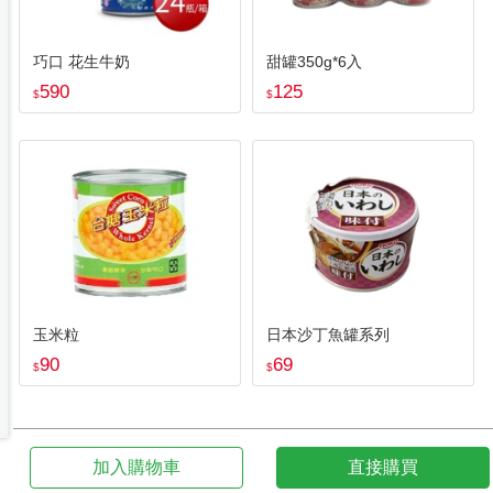
巧口 花生牛奶
甜罐350g*6入
590
125
$
$
玉米粒
日本沙丁魚罐系列
90
69
$
$
加入購物車
直接購買