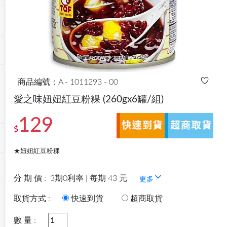
商品編號：A - 1011293 - 00
愛之味妞妞紅豆粉粿
(260gx6罐/組)
129
$
★妞妞紅豆粉粿
分 期 價 :
3期0利率 | 每期 43 元
更多
取貨方式 :
快速到貨
超商取貨
數 量 :