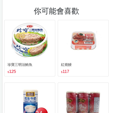
你可能會喜歡
珍寶三明治鮪魚
紅燒鰻
125
117
$
$