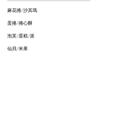
麻花捲/沙其瑪
蛋捲/捲心酥
泡芙/蛋糕/派
仙貝/米果