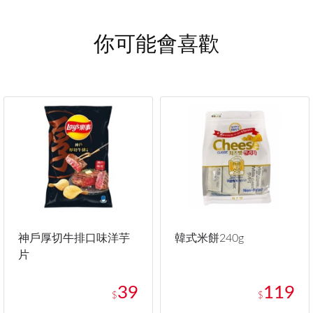
你可能會喜歡
神戶厚切牛排口味洋芋
韓式米餅240g
片
39
119
$
$