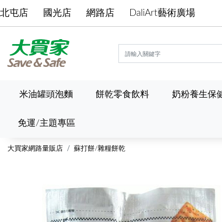
北屯店
國光店
網路店
DaliArt藝術廣場
米油罐頭泡麵
餅乾零食飲料
奶粉養生保
免運/主題專區
大買家網路量販店
蘇打餅/雜糧餅乾