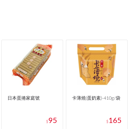
日本蛋捲家庭號
卡薄燒(蛋奶素)-410g/袋
95
165
$
$