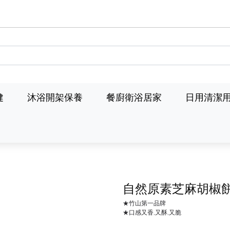
健
沐浴開架保養
餐廚衛浴居家
日用清潔
自然原素芝麻胡椒
★竹山第一品牌
★口感又香,又酥,又脆