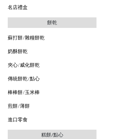
名店禮盒
餅乾
蘇打餅/雜糧餅乾
奶酥餅乾
夾心/威化餅乾
傳統餅乾/點心
棒棒餅/玉米棒
煎餅/薄餅
進口零食
糕餅/點心