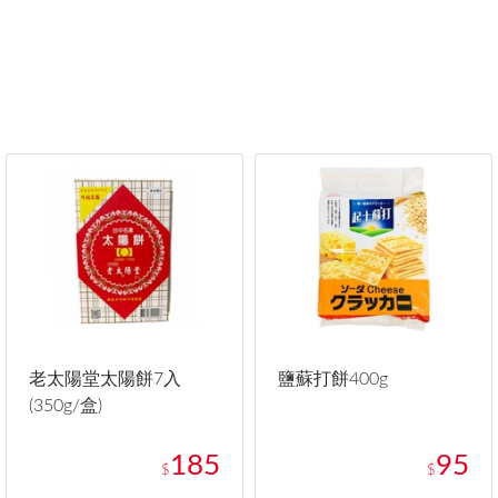
老太陽堂太陽餅7入
鹽蘇打餅400g
(350g/盒)
185
95
$
$