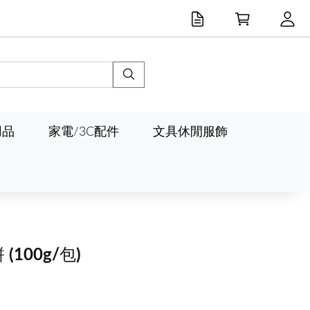
用品
家電/3C配件
文具休閒服飾
餅
(100g/包)