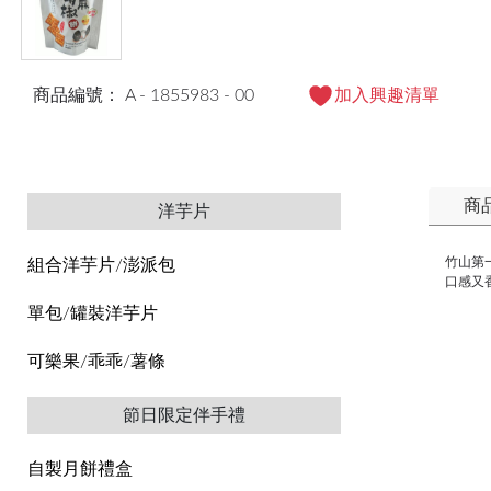
商品編號： A - 1855983 - 00
加入興趣清單
商
洋芋片
竹山第
組合洋芋片/澎派包
口感又香
單包/罐裝洋芋片
可樂果/乖乖/薯條
節日限定伴手禮
自製月餅禮盒