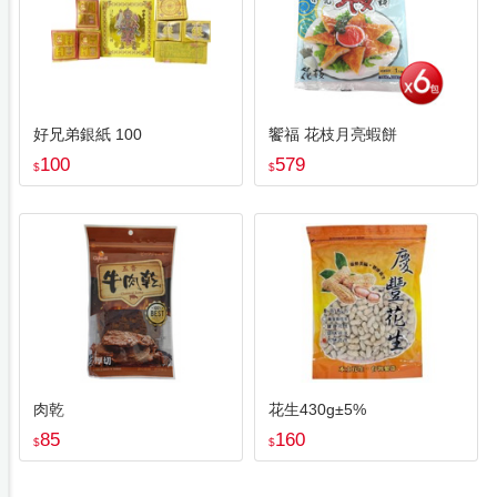
好兄弟銀紙 100
饗福 花枝月亮蝦餅
100
579
$
$
肉乾
花生430g±5%
85
160
$
$