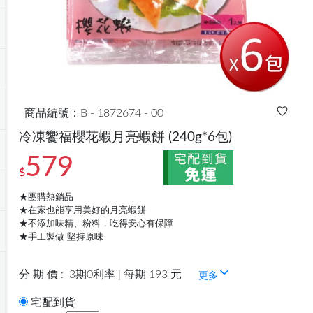
商品編號：B - 1872674 - 00
冷凍饗福櫻花蝦月亮蝦餅
(240g*6包)
579
$
★團購熱銷品
★在家也能享用美好的月亮蝦餅
★不添加味精、粉料，吃得安心有保障
★手工製做 堅持原味
分 期 價 :
3期0利率 | 每期 193 元
更多
宅配到貨