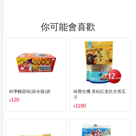
你可能會喜歡
科學麵原味(節令版)袋
味覺生機 黃粒紅老灶水煮瓜
子
120
$
1190
$