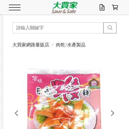
米/五穀/濃湯
休閒零嘴
養生保健/常備品
沐浴乳香皂
鍋具/飲水/廚房
衛生紙/濕巾
廚房家電
文具/辦公用品
冷凍免運
米/糙米
食用油
包麵
魚罐
初一十五拜拜懶
餅乾
糖果/蜜餞/果凍
茶飲料
雞精/飲品
奶粉
綠茶
即溶咖啡
沐浴乳
洗髮/護髮
牙 刷
潔顏產品
臉部保養
鍋具/餐具
掃除/清潔用具
寢具/家具
寵物食品
抽取衛生紙/濕巾
洗衣精
廚房/餐具清潔
衛生棉
箱購免運區
料理鍋具
除濕/清淨機
除塵家電
電腦周邊
文具用品
機車/腳踏車百貨
戶外/休閒用品
服飾內著
生鮮食品
食品免運
季節活動
大買家網路量販店
肉乾/水產製品
油/調味料
美味餅乾
奶粉/穀麥片
美髮造型
掃除用具/照明/五金
衣物清潔
季節家電
汽機車百貨
箱購免運
五穀/南北貨
醬油.油膏.蠔油
碗麵/義大利麵
醬菜/玉米罐
零嘴
糕餅/點心
巧克力
果汁咖啡
機能保健
麥片/玉米片
紅茶
咖啡豆/粉/濾掛
香皂/洗手乳
造型髮品
牙膏/漱口水
卸妝/粉刺調理
面/眼膜
保鮮/微波
洗衣/曬衣用具
收納用品
寵物清潔/百貨
廚房紙巾/平版/
洗衣粉/皂
浴廁/水管清潔
嬰兒尿布
烤箱/微波/電磁爐
風扇/防蚊家電
美容家電
數位週邊
辦公文具/收納
汽車百貨
健身/按摩/瑜珈
配件
調理食品
清潔用品免運
店長推薦
泡麵 / 麵條
糖果/巧克力
特色茶品
口腔清潔
傢飾/收納/衛浴
居家清潔
生活家電
休閒/運動
主題專區
湯類/湯塊
調味用品
麵條/快煮麵/米粉
調理食品
堅果/海苔
洋芋片
碳酸/礦泉水
族群保健
沖調穀粉/隨手包
奶茶/花草茶
可可/糖/奶精
染髮產品
口腔配件
刮鬍用品
身體保養
飲水用具
電池/延長線
衛浴/毛巾
園藝用品
箱購免運區
漂白水/柔軟精
居家清潔/除濕芳
成人紙尿褲
快煮壺/烘碗機
電暖器
家用電器
手機/平板周邊
玩具/擺設小物
測量/護具/其他
男/女/機能包
居家/汽百用品
這夏不怕熱
罐頭調理包
飲料
咖啡/可可
臉部清潔
寵物/園藝
衛生棉/護墊
3C/電腦周邊/OA
服飾/配件
咖哩/沾拌醬/抹醬
箱購專區
肉鬆/肉醬罐
肉乾/豆乾
節日限定伴手禮
保久乳/豆米漿
常備/醫材/口罩
烏龍/普洱茶/其他
開架彩妝/防曬
廚房配件
燈泡/檯燈/照明
地墊/家飾品
日用活動區
箱購免運區
防蚊/殺蟲
咖啡機/果汁調理
辦公用具
球類/運動
戶外/室內鞋
綠意露營生活
開架/身體保養
成人/嬰兒紙尿褲
點心罐
機能飲料
▶保健品牌推薦
黑糖桂圓/蜂蜜醋
修繕/五金/祭祀
Previous
Next
箱購飲料