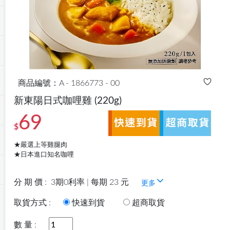
商品編號：A - 1866773 - 00
新東陽日式咖哩雞
(220g)
69
$
★嚴選上等雞腿肉
★日本進口知名咖哩
分 期 價 :
3期0利率 | 每期 23 元
更多
取貨方式 :
快速到貨
超商取貨
數 量 :