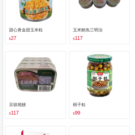
甜心黃金甜玉米粒
玉米鮪魚三明治
27
117
$
$
豆豉燒鰻
樹子粒
117
99
$
$