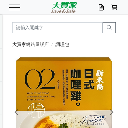
米/五穀/濃湯
休閒零嘴
養生保健/常備品
沐浴乳香皂
鍋具/飲水/廚房
衛生紙/濕巾
廚房家電
文具/辦公用品
冷凍免運
米/糙米
食用油
包麵
魚罐
初一十五拜拜懶
餅乾
糖果/蜜餞/果凍
茶飲料
雞精/飲品
奶粉
綠茶
即溶咖啡
沐浴乳
洗髮/護髮
牙 刷
潔顏產品
臉部保養
鍋具/餐具
掃除/清潔用具
寢具/家具
寵物食品
抽取衛生紙/濕巾
洗衣精
廚房/餐具清潔
衛生棉
箱購免運區
料理鍋具
除濕/清淨機
除塵家電
電腦周邊
文具用品
機車/腳踏車百貨
戶外/休閒用品
服飾內著
生鮮食品
食品免運
季節活動
大買家網路量販店
調理包
油/調味料
美味餅乾
奶粉/穀麥片
美髮造型
掃除用具/照明/五金
衣物清潔
季節家電
汽機車百貨
箱購免運
五穀/南北貨
醬油.油膏.蠔油
碗麵/義大利麵
醬菜/玉米罐
零嘴
糕餅/點心
巧克力
果汁咖啡
機能保健
麥片/玉米片
紅茶
咖啡豆/粉/濾掛
香皂/洗手乳
造型髮品
牙膏/漱口水
卸妝/粉刺調理
面/眼膜
保鮮/微波
洗衣/曬衣用具
收納用品
寵物清潔/百貨
廚房紙巾/平版/
洗衣粉/皂
浴廁/水管清潔
嬰兒尿布
烤箱/微波/電磁爐
風扇/防蚊家電
美容家電
數位週邊
辦公文具/收納
汽車百貨
健身/按摩/瑜珈
配件
調理食品
清潔用品免運
店長推薦
泡麵 / 麵條
糖果/巧克力
特色茶品
口腔清潔
傢飾/收納/衛浴
居家清潔
生活家電
休閒/運動
主題專區
湯類/湯塊
調味用品
麵條/快煮麵/米粉
調理食品
堅果/海苔
洋芋片
碳酸/礦泉水
族群保健
沖調穀粉/隨手包
奶茶/花草茶
可可/糖/奶精
染髮產品
口腔配件
刮鬍用品
身體保養
飲水用具
電池/延長線
衛浴/毛巾
園藝用品
箱購免運區
漂白水/柔軟精
居家清潔/除濕芳
成人紙尿褲
快煮壺/烘碗機
電暖器
家用電器
手機/平板周邊
玩具/擺設小物
測量/護具/其他
男/女/機能包
居家/汽百用品
這夏不怕熱
罐頭調理包
飲料
咖啡/可可
臉部清潔
寵物/園藝
衛生棉/護墊
3C/電腦周邊/OA
服飾/配件
咖哩/沾拌醬/抹醬
箱購專區
肉鬆/肉醬罐
肉乾/豆乾
節日限定伴手禮
保久乳/豆米漿
常備/醫材/口罩
烏龍/普洱茶/其他
開架彩妝/防曬
廚房配件
燈泡/檯燈/照明
地墊/家飾品
日用活動區
箱購免運區
防蚊/殺蟲
咖啡機/果汁調理
辦公用具
球類/運動
戶外/室內鞋
綠意露營生活
開架/身體保養
成人/嬰兒紙尿褲
點心罐
機能飲料
▶保健品牌推薦
黑糖桂圓/蜂蜜醋
修繕/五金/祭祀
Previous
Next
箱購飲料