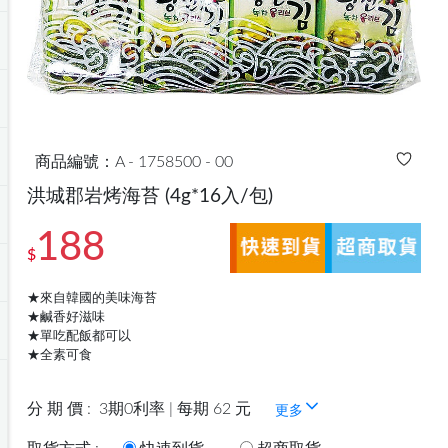
商品編號：A - 1758500 - 00
洪城郡岩烤海苔
(4g*16入/包)
188
$
★來自韓國的美味海苔
★鹹香好滋味
★單吃配飯都可以
★全素可食
分 期 價 :
3期0利率 | 每期 62 元
更多