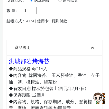
取貨方式 :
快速到貨
超商取貨
數 量 :
結帳方式 :
ATM | 信用卡 | 貨到付款
商品說明
洪城郡岩烤海苔
◆商品規格:4g*16入
◆內容物 :韓國海苔、 玉米胚芽油、香油、荏子
油、鹽、橄欖油、綠茶粉
◆有效日期:標示於包裝上(西元年/月/日)
◆保存期限:12個月
◆內容物、規格、保存期限、成分、營養標
示、產地、廠商資訊等:如圖所示