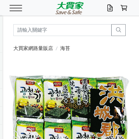
米/五穀/濃湯
休閒零嘴
養生保健/常備品
沐浴乳香皂
鍋具/飲水/廚房
衛生紙/濕巾
廚房家電
文具/辦公用品
冷凍免運
米/糙米
食用油
包麵
魚罐
初一十五拜拜懶
餅乾
糖果/蜜餞/果凍
茶飲料
雞精/飲品
奶粉
綠茶
即溶咖啡
沐浴乳
洗髮/護髮
牙 刷
潔顏產品
臉部保養
鍋具/餐具
掃除/清潔用具
寢具/家具
寵物食品
抽取衛生紙/濕巾
洗衣精
廚房/餐具清潔
衛生棉
箱購免運區
料理鍋具
除濕/清淨機
除塵家電
電腦周邊
文具用品
機車/腳踏車百貨
戶外/休閒用品
服飾內著
生鮮食品
食品免運
季節活動
大買家網路量販店
海苔
油/調味料
美味餅乾
奶粉/穀麥片
美髮造型
掃除用具/照明/五金
衣物清潔
季節家電
汽機車百貨
箱購免運
五穀/南北貨
醬油.油膏.蠔油
碗麵/義大利麵
醬菜/玉米罐
零嘴
糕餅/點心
巧克力
果汁咖啡
機能保健
麥片/玉米片
紅茶
咖啡豆/粉/濾掛
香皂/洗手乳
造型髮品
牙膏/漱口水
卸妝/粉刺調理
面/眼膜
保鮮/微波
洗衣/曬衣用具
收納用品
寵物清潔/百貨
廚房紙巾/平版/
洗衣粉/皂
浴廁/水管清潔
嬰兒尿布
烤箱/微波/電磁爐
風扇/防蚊家電
美容家電
數位週邊
辦公文具/收納
汽車百貨
健身/按摩/瑜珈
配件
調理食品
清潔用品免運
店長推薦
泡麵 / 麵條
糖果/巧克力
特色茶品
口腔清潔
傢飾/收納/衛浴
居家清潔
生活家電
休閒/運動
主題專區
湯類/湯塊
調味用品
麵條/快煮麵/米粉
調理食品
堅果/海苔
洋芋片
碳酸/礦泉水
族群保健
沖調穀粉/隨手包
奶茶/花草茶
可可/糖/奶精
染髮產品
口腔配件
刮鬍用品
身體保養
飲水用具
電池/延長線
衛浴/毛巾
園藝用品
箱購免運區
漂白水/柔軟精
居家清潔/除濕芳
成人紙尿褲
快煮壺/烘碗機
電暖器
家用電器
手機/平板周邊
玩具/擺設小物
測量/護具/其他
男/女/機能包
居家/汽百用品
這夏不怕熱
罐頭調理包
飲料
咖啡/可可
臉部清潔
寵物/園藝
衛生棉/護墊
3C/電腦周邊/OA
服飾/配件
咖哩/沾拌醬/抹醬
箱購專區
肉鬆/肉醬罐
肉乾/豆乾
節日限定伴手禮
保久乳/豆米漿
常備/醫材/口罩
烏龍/普洱茶/其他
開架彩妝/防曬
廚房配件
燈泡/檯燈/照明
地墊/家飾品
日用活動區
箱購免運區
防蚊/殺蟲
咖啡機/果汁調理
辦公用具
球類/運動
戶外/室內鞋
綠意露營生活
開架/身體保養
成人/嬰兒紙尿褲
點心罐
機能飲料
▶保健品牌推薦
黑糖桂圓/蜂蜜醋
修繕/五金/祭祀
Previous
Next
箱購飲料