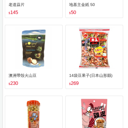
老道蒜片
地基主金紙 50
145
50
$
$
澳洲帶殼火山豆
14袋豆果子(日本山形縣)
230
269
$
$