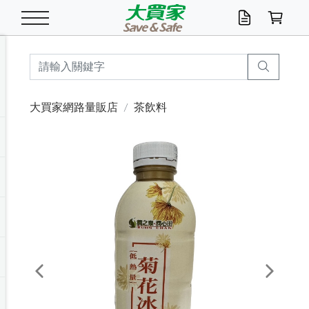
米/五穀/濃湯
休閒零嘴
養生保健/常備品
沐浴乳香皂
鍋具/飲水/廚房
衛生紙/濕巾
廚房家電
文具/辦公用品
冷凍免運
米/糙米
食用油
包麵
魚罐
初一十五拜拜懶
餅乾
糖果/蜜餞/果凍
茶飲料
雞精/飲品
奶粉
綠茶
即溶咖啡
沐浴乳
洗髮/護髮
牙 刷
潔顏產品
臉部保養
鍋具/餐具
掃除/清潔用具
寢具/家具
寵物食品
抽取衛生紙/濕巾
洗衣精
廚房/餐具清潔
衛生棉
箱購免運區
料理鍋具
除濕/清淨機
除塵家電
電腦周邊
文具用品
機車/腳踏車百貨
戶外/休閒用品
服飾內著
生鮮食品
食品免運
季節活動
大買家網路量販店
茶飲料
油/調味料
美味餅乾
奶粉/穀麥片
美髮造型
掃除用具/照明/五金
衣物清潔
季節家電
汽機車百貨
箱購免運
五穀/南北貨
醬油.油膏.蠔油
碗麵/義大利麵
醬菜/玉米罐
零嘴
糕餅/點心
巧克力
果汁咖啡
機能保健
麥片/玉米片
紅茶
咖啡豆/粉/濾掛
香皂/洗手乳
造型髮品
牙膏/漱口水
卸妝/粉刺調理
面/眼膜
保鮮/微波
洗衣/曬衣用具
收納用品
寵物清潔/百貨
廚房紙巾/平版/
洗衣粉/皂
浴廁/水管清潔
嬰兒尿布
烤箱/微波/電磁爐
風扇/防蚊家電
美容家電
數位週邊
辦公文具/收納
汽車百貨
健身/按摩/瑜珈
配件
調理食品
清潔用品免運
店長推薦
泡麵 / 麵條
糖果/巧克力
特色茶品
口腔清潔
傢飾/收納/衛浴
居家清潔
生活家電
休閒/運動
主題專區
湯類/湯塊
調味用品
麵條/快煮麵/米粉
調理食品
堅果/海苔
洋芋片
碳酸/礦泉水
族群保健
沖調穀粉/隨手包
奶茶/花草茶
可可/糖/奶精
染髮產品
口腔配件
刮鬍用品
身體保養
飲水用具
電池/延長線
衛浴/毛巾
園藝用品
箱購免運區
漂白水/柔軟精
居家清潔/除濕芳
成人紙尿褲
快煮壺/烘碗機
電暖器
家用電器
手機/平板周邊
玩具/擺設小物
測量/護具/其他
男/女/機能包
居家/汽百用品
這夏不怕熱
罐頭調理包
飲料
咖啡/可可
臉部清潔
寵物/園藝
衛生棉/護墊
3C/電腦周邊/OA
服飾/配件
咖哩/沾拌醬/抹醬
箱購專區
肉鬆/肉醬罐
肉乾/豆乾
節日限定伴手禮
保久乳/豆米漿
常備/醫材/口罩
烏龍/普洱茶/其他
開架彩妝/防曬
廚房配件
燈泡/檯燈/照明
地墊/家飾品
日用活動區
箱購免運區
防蚊/殺蟲
咖啡機/果汁調理
辦公用具
球類/運動
戶外/室內鞋
綠意露營生活
開架/身體保養
成人/嬰兒紙尿褲
點心罐
機能飲料
▶保健品牌推薦
黑糖桂圓/蜂蜜醋
修繕/五金/祭祀
Previous
Next
箱購飲料