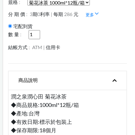
規格 :
分 期 價 :
3期0利率 | 每期 286 元
更多
宅配到貨
數 量 :
結帳方式 :
ATM | 信用卡
商品說明
潤之泉潤心田 菊花冰茶
◆商品規格:1000ml*12瓶/箱
◆產地:台灣
◆有效日期:標示於包裝上
◆保存期限:18個月