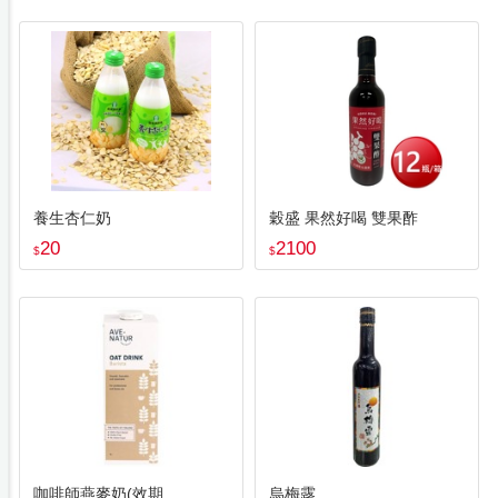
養生杏仁奶
穀盛 果然好喝 雙果酢
20
2100
$
$
咖啡師燕麥奶(效期
烏梅露