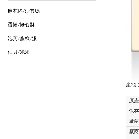
麻花捲/沙其瑪
蛋捲/捲心酥
泡芙/蛋糕/派
仙貝/米果
產地:
原產
保存
廠商
廠商