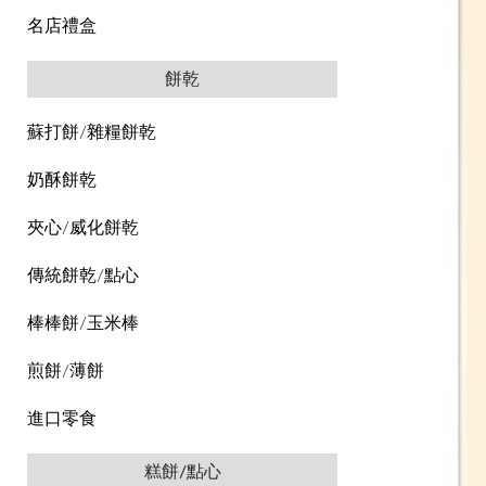
名店禮盒
餅乾
蘇打餅/雜糧餅乾
奶酥餅乾
夾心/威化餅乾
傳統餅乾/點心
棒棒餅/玉米棒
煎餅/薄餅
進口零食
糕餅/點心