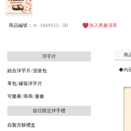
商品編號： A - 1869513 - 00
加入興趣清單
商
洋芋片
◆內
組合洋芋片/澎派包
單包/罐裝洋芋片
可樂果/乖乖/薯條
節日限定伴手禮
自製月餅禮盒