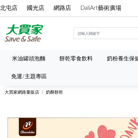
北屯店
國光店
網路店
DaliArt藝術廣場
米油罐頭泡麵
餅乾零食飲料
奶粉養生保
免運/主題專區
大買家網路量販店
奶酥餅乾