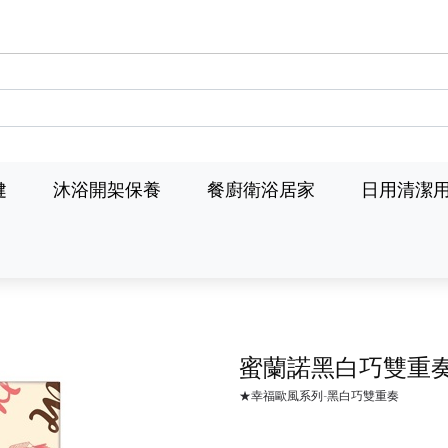
健
沐浴開架保養
餐廚衛浴居家
日用清潔
蜜蘭諾黑白巧雙重
★幸福歐風系列-黑白巧雙重奏