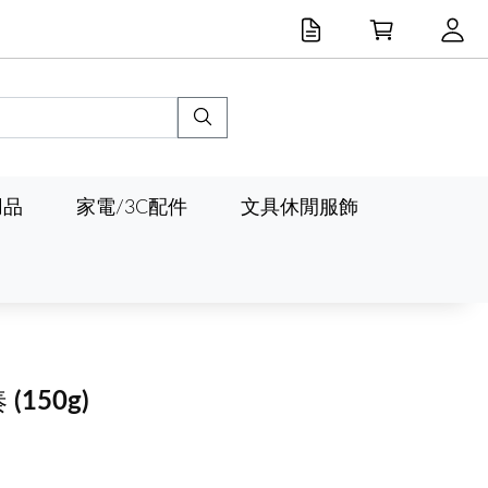
用品
家電/3C配件
文具休閒服飾
奏
(150g)