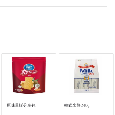
原味量販分享包
韓式米餅240g