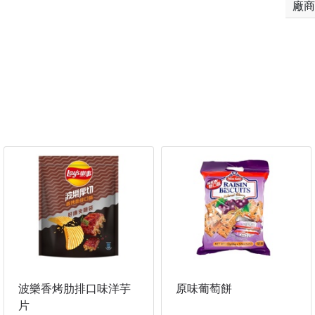
廠商
波樂香烤肋排口味洋芋
原味葡萄餅
片