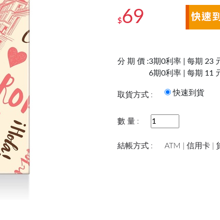
69
$
分 期 價 :
3期0利率 | 每期 23 
6期0利率 | 每期 11 
快速到
取貨方式 :
數 量 :
結帳方式 :
ATM | 信用卡 