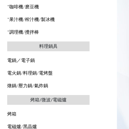
*咖啡機/磨豆機
*果汁機/榨汁機/製冰機
*調理機/攪拌棒
料理鍋具
電鍋／電子鍋
電火鍋/料理鍋/電烤盤
燉鍋/壓力鍋/氣炸鍋
烤箱/微波/電磁爐
烤箱
電磁爐/黑晶爐