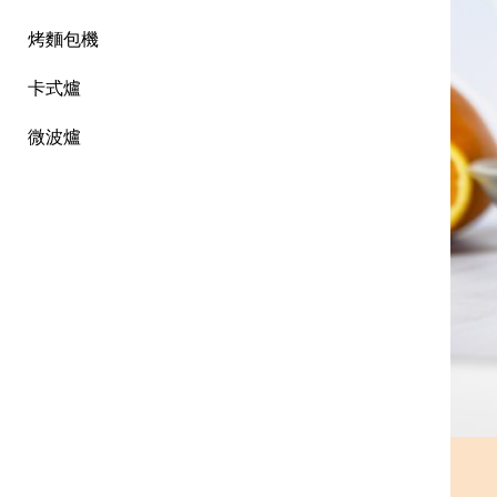
烤麵包機
卡式爐
微波爐