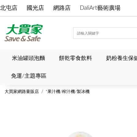
北屯店
國光店
網路店
DaliArt藝術廣場
米油罐頭泡麵
餅乾零食飲料
奶粉養生保
免運/主題專區
大買家網路量販店
*果汁機/榨汁機/製冰機