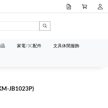
用品
家電/3C配件
文具休閒服飾
KM-JB1023P)