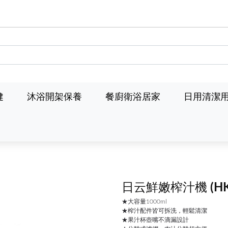
健
沐浴開架保養
餐廚衛浴居家
日用清潔
日云鮮嫩榨汁機
(H
★大容量1000ml
★榨汁配件皆可拆洗，輕鬆清潔
★果汁杯壺嘴不滴漏設計