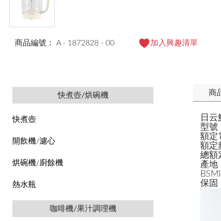
商品編號： A - 1872828 - 00
加入興趣清單
商
快煮壺/烘碗機
日云
快煮壺
型號：
額定
開飲機/濾心
額定
總額
烘碗機/廚餘機
產地
BSM
保固
熱水瓶
咖啡機/果汁調理機