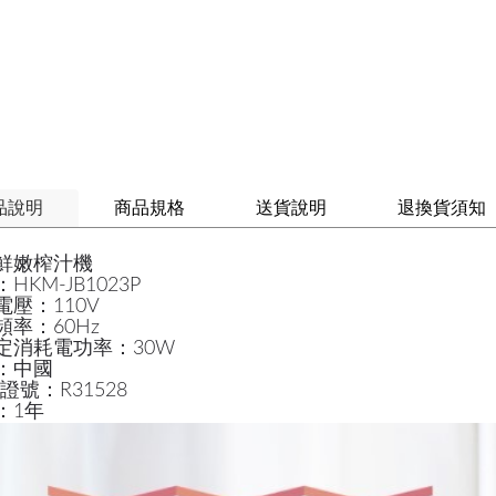
品說明
商品規格
送貨說明
退換貨須知
鮮嫩榨汁機
HKM-JB1023P
電壓：110V
頻率：60Hz
定消耗電功率：30W
：中國
I證號：R31528
：1年