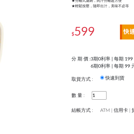
★分離式濾網，肉汁分離超方便
★輕鬆按壓，隨即出汁，美味不必等
599
$
分 期 價 :
3期0利率 | 每期 199
6期0利率 | 每期 99 
快速到
取貨方式 :
數 量 :
結帳方式 :
ATM | 信用卡 