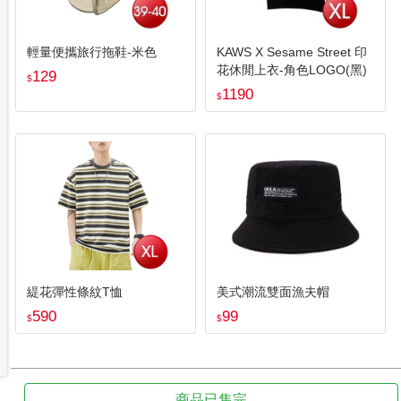
輕量便攜旅行拖鞋-米色
KAWS X Sesame Street 印
花休閒上衣-角色LOGO(黑)
129
$
1190
$
緹花彈性條紋T恤
美式潮流雙面漁夫帽
590
99
$
$
商品已售完