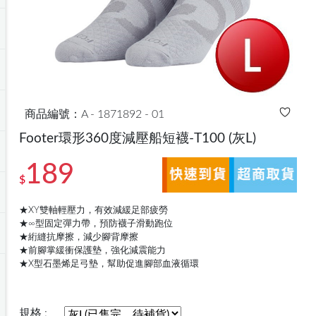
商品編號：A - 1871892 - 01
Footer環形360度減壓船短襪-T100
(灰L)
189
$
★XY雙軸輕壓力，有效減緩足部疲勞
★∞型固定彈力帶，預防襪子滑動跑位
★絎縫抗摩擦，減少腳背摩擦
★前腳掌緩衝保護墊，強化減震能力
★X型石墨烯足弓墊，幫助促進腳部血液循環
規格 :