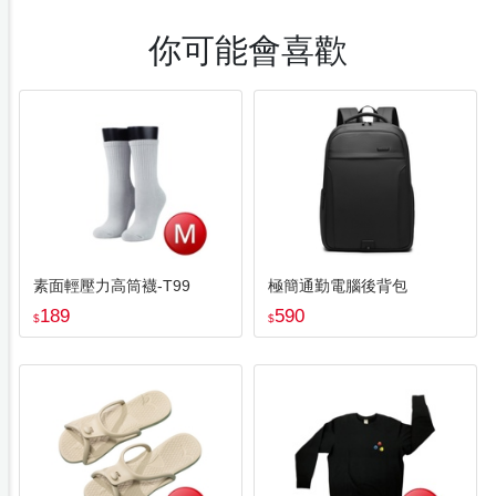
你可能會喜歡
素面輕壓力高筒襪-T99
極簡通勤電腦後背包
189
590
$
$