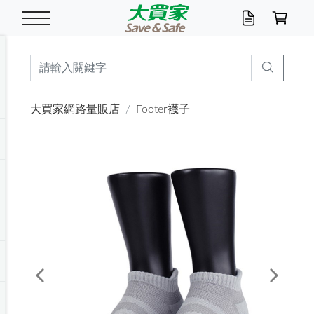
米/五穀/濃湯
休閒零嘴
養生保健/常備品
沐浴乳香皂
鍋具/飲水/廚房
衛生紙/濕巾
廚房家電
文具/辦公用品
冷凍免運
米/糙米
食用油
包麵
魚罐
初一十五拜拜懶
餅乾
糖果/蜜餞/果凍
茶飲料
雞精/飲品
奶粉
綠茶
即溶咖啡
沐浴乳
洗髮/護髮
牙 刷
潔顏產品
臉部保養
鍋具/餐具
掃除/清潔用具
寢具/家具
寵物食品
抽取衛生紙/濕巾
洗衣精
廚房/餐具清潔
衛生棉
箱購免運區
料理鍋具
除濕/清淨機
除塵家電
電腦周邊
文具用品
機車/腳踏車百貨
戶外/休閒用品
服飾內著
生鮮食品
食品免運
季節活動
大買家網路量販店
Footer襪子
油/調味料
美味餅乾
奶粉/穀麥片
美髮造型
掃除用具/照明/五金
衣物清潔
季節家電
汽機車百貨
箱購免運
五穀/南北貨
醬油.油膏.蠔油
碗麵/義大利麵
醬菜/玉米罐
零嘴
糕餅/點心
巧克力
果汁咖啡
機能保健
麥片/玉米片
紅茶
咖啡豆/粉/濾掛
香皂/洗手乳
造型髮品
牙膏/漱口水
卸妝/粉刺調理
面/眼膜
保鮮/微波
洗衣/曬衣用具
收納用品
寵物清潔/百貨
廚房紙巾/平版/
洗衣粉/皂
浴廁/水管清潔
嬰兒尿布
烤箱/微波/電磁爐
風扇/防蚊家電
美容家電
數位週邊
辦公文具/收納
汽車百貨
健身/按摩/瑜珈
配件
調理食品
清潔用品免運
店長推薦
泡麵 / 麵條
糖果/巧克力
特色茶品
口腔清潔
傢飾/收納/衛浴
居家清潔
生活家電
休閒/運動
主題專區
湯類/湯塊
調味用品
麵條/快煮麵/米粉
調理食品
堅果/海苔
洋芋片
碳酸/礦泉水
族群保健
沖調穀粉/隨手包
奶茶/花草茶
可可/糖/奶精
染髮產品
口腔配件
刮鬍用品
身體保養
飲水用具
電池/延長線
衛浴/毛巾
園藝用品
箱購免運區
漂白水/柔軟精
居家清潔/除濕芳
成人紙尿褲
快煮壺/烘碗機
電暖器
家用電器
手機/平板周邊
玩具/擺設小物
測量/護具/其他
男/女/機能包
居家/汽百用品
這夏不怕熱
罐頭調理包
飲料
咖啡/可可
臉部清潔
寵物/園藝
衛生棉/護墊
3C/電腦周邊/OA
服飾/配件
咖哩/沾拌醬/抹醬
箱購專區
肉鬆/肉醬罐
肉乾/豆乾
節日限定伴手禮
保久乳/豆米漿
常備/醫材/口罩
烏龍/普洱茶/其他
開架彩妝/防曬
廚房配件
燈泡/檯燈/照明
地墊/家飾品
日用活動區
箱購免運區
防蚊/殺蟲
咖啡機/果汁調理
辦公用具
球類/運動
戶外/室內鞋
綠意露營生活
開架/身體保養
成人/嬰兒紙尿褲
點心罐
機能飲料
▶保健品牌推薦
黑糖桂圓/蜂蜜醋
修繕/五金/祭祀
Previous
Next
箱購飲料