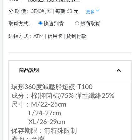
分 期 價 :
3期0利率 | 每期 63 元
更多
取貨方式 :
快速到貨
超商取貨
結帳方式 :
ATM | 信用卡 | 貨到付款
商品說明
環形360度減壓船短襪-T100
成分：棉(抑菌棉)75% 彈性纖維25%
尺寸：M/22-25cm
L/24-27cm
XL/26-29cm
保存期限：無特殊限制
產地：台灣