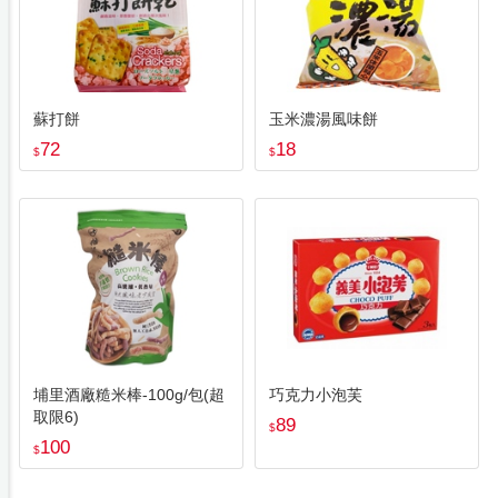
蘇打餅
玉米濃湯風味餅
72
18
$
$
埔里酒廠糙米棒-100g/包(超
巧克力小泡芙
取限6)
89
$
100
$