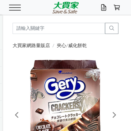
米/五穀/濃湯
休閒零嘴
養生保健/常備品
沐浴乳香皂
鍋具/飲水/廚房
衛生紙/濕巾
廚房家電
文具/辦公用品
冷凍免運
米/糙米
食用油
包麵
魚罐
初一十五拜拜懶
餅乾
糖果/蜜餞/果凍
茶飲料
雞精/飲品
奶粉
綠茶
即溶咖啡
沐浴乳
洗髮/護髮
牙 刷
潔顏產品
臉部保養
鍋具/餐具
掃除/清潔用具
寢具/家具
寵物食品
抽取衛生紙/濕巾
洗衣精
廚房/餐具清潔
衛生棉
箱購免運區
料理鍋具
除濕/清淨機
除塵家電
電腦周邊
文具用品
機車/腳踏車百貨
戶外/休閒用品
服飾內著
生鮮食品
食品免運
季節活動
大買家網路量販店
夾心/威化餅乾
油/調味料
美味餅乾
奶粉/穀麥片
美髮造型
掃除用具/照明/五金
衣物清潔
季節家電
汽機車百貨
箱購免運
五穀/南北貨
醬油.油膏.蠔油
碗麵/義大利麵
醬菜/玉米罐
零嘴
糕餅/點心
巧克力
果汁咖啡
機能保健
麥片/玉米片
紅茶
咖啡豆/粉/濾掛
香皂/洗手乳
造型髮品
牙膏/漱口水
卸妝/粉刺調理
面/眼膜
保鮮/微波
洗衣/曬衣用具
收納用品
寵物清潔/百貨
廚房紙巾/平版/
洗衣粉/皂
浴廁/水管清潔
嬰兒尿布
烤箱/微波/電磁爐
風扇/防蚊家電
美容家電
數位週邊
辦公文具/收納
汽車百貨
健身/按摩/瑜珈
配件
調理食品
清潔用品免運
店長推薦
泡麵 / 麵條
糖果/巧克力
特色茶品
口腔清潔
傢飾/收納/衛浴
居家清潔
生活家電
休閒/運動
主題專區
湯類/湯塊
調味用品
麵條/快煮麵/米粉
調理食品
堅果/海苔
洋芋片
碳酸/礦泉水
族群保健
沖調穀粉/隨手包
奶茶/花草茶
可可/糖/奶精
染髮產品
口腔配件
刮鬍用品
身體保養
飲水用具
電池/延長線
衛浴/毛巾
園藝用品
箱購免運區
漂白水/柔軟精
居家清潔/除濕芳
成人紙尿褲
快煮壺/烘碗機
電暖器
家用電器
手機/平板周邊
玩具/擺設小物
測量/護具/其他
男/女/機能包
居家/汽百用品
這夏不怕熱
罐頭調理包
飲料
咖啡/可可
臉部清潔
寵物/園藝
衛生棉/護墊
3C/電腦周邊/OA
服飾/配件
咖哩/沾拌醬/抹醬
箱購專區
肉鬆/肉醬罐
肉乾/豆乾
節日限定伴手禮
保久乳/豆米漿
常備/醫材/口罩
烏龍/普洱茶/其他
開架彩妝/防曬
廚房配件
燈泡/檯燈/照明
地墊/家飾品
日用活動區
箱購免運區
防蚊/殺蟲
咖啡機/果汁調理
辦公用具
球類/運動
戶外/室內鞋
綠意露營生活
開架/身體保養
成人/嬰兒紙尿褲
點心罐
機能飲料
▶保健品牌推薦
黑糖桂圓/蜂蜜醋
修繕/五金/祭祀
Previous
Next
箱購飲料