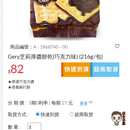
商品編號：A - 1868740 - 00
Gery芝莉厚醬餅乾(巧克力味)
(216g/包)
82
$
★厚濃巧克力醬
★香脆蘇打餅
分 期 價 :
3期0利率 | 每期 27 元
更多
取貨方式 :
快速到貨
超商取貨
數 量 :