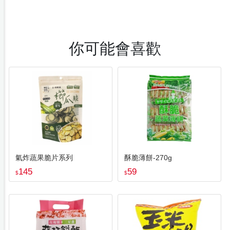
你可能會喜歡
氣炸蔬果脆片系列
酥脆薄餅-270g
145
59
$
$