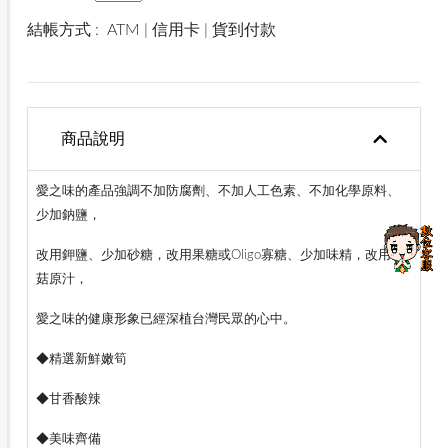
結帳方式 :
ATM | 信用卡 | 貨到付款
商品說明
愛之味的產品強調不加防腐劑、不加人工色素、不加化學原料、
少加鈉鹽，
改用鉀鹽、少加砂糖，改用果糖或Oligo寡糖、少加味精，改用香
菇原汁，
愛之味的健康形象已經深植台灣民眾的心中。
◆精選新鮮嫩筍
◆甘香酸辣
◆美味齊備