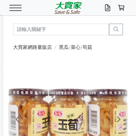
米/五穀/濃湯
休閒零嘴
養生保健/常備品
沐浴乳香皂
鍋具/飲水/廚房
衛生紙/濕巾
廚房家電
文具/辦公用品
冷凍免運
米/糙米
食用油
包麵
魚罐
初一十五拜拜懶
餅乾
糖果/蜜餞/果凍
茶飲料
雞精/飲品
奶粉
綠茶
即溶咖啡
沐浴乳
洗髮/護髮
牙 刷
潔顏產品
臉部保養
鍋具/餐具
掃除/清潔用具
寢具/家具
寵物食品
抽取衛生紙/濕巾
洗衣精
廚房/餐具清潔
衛生棉
箱購免運區
料理鍋具
除濕/清淨機
除塵家電
電腦周邊
文具用品
機車/腳踏車百貨
戶外/休閒用品
服飾內著
生鮮食品
食品免運
季節活動
大買家網路量販店
黑瓜/菜心/筍菇
油/調味料
美味餅乾
奶粉/穀麥片
美髮造型
掃除用具/照明/五金
衣物清潔
季節家電
汽機車百貨
箱購免運
五穀/南北貨
醬油.油膏.蠔油
碗麵/義大利麵
醬菜/玉米罐
零嘴
糕餅/點心
巧克力
果汁咖啡
機能保健
麥片/玉米片
紅茶
咖啡豆/粉/濾掛
香皂/洗手乳
造型髮品
牙膏/漱口水
卸妝/粉刺調理
面/眼膜
保鮮/微波
洗衣/曬衣用具
收納用品
寵物清潔/百貨
廚房紙巾/平版/
洗衣粉/皂
浴廁/水管清潔
嬰兒尿布
烤箱/微波/電磁爐
風扇/防蚊家電
美容家電
數位週邊
辦公文具/收納
汽車百貨
健身/按摩/瑜珈
配件
調理食品
清潔用品免運
店長推薦
泡麵 / 麵條
糖果/巧克力
特色茶品
口腔清潔
傢飾/收納/衛浴
居家清潔
生活家電
休閒/運動
主題專區
湯類/湯塊
調味用品
麵條/快煮麵/米粉
調理食品
堅果/海苔
洋芋片
碳酸/礦泉水
族群保健
沖調穀粉/隨手包
奶茶/花草茶
可可/糖/奶精
染髮產品
口腔配件
刮鬍用品
身體保養
飲水用具
電池/延長線
衛浴/毛巾
園藝用品
箱購免運區
漂白水/柔軟精
居家清潔/除濕芳
成人紙尿褲
快煮壺/烘碗機
電暖器
家用電器
手機/平板周邊
玩具/擺設小物
測量/護具/其他
男/女/機能包
居家/汽百用品
這夏不怕熱
罐頭調理包
飲料
咖啡/可可
臉部清潔
寵物/園藝
衛生棉/護墊
3C/電腦周邊/OA
服飾/配件
咖哩/沾拌醬/抹醬
箱購專區
肉鬆/肉醬罐
肉乾/豆乾
節日限定伴手禮
保久乳/豆米漿
常備/醫材/口罩
烏龍/普洱茶/其他
開架彩妝/防曬
廚房配件
燈泡/檯燈/照明
地墊/家飾品
日用活動區
箱購免運區
防蚊/殺蟲
咖啡機/果汁調理
辦公用具
球類/運動
戶外/室內鞋
綠意露營生活
開架/身體保養
成人/嬰兒紙尿褲
點心罐
機能飲料
▶保健品牌推薦
黑糖桂圓/蜂蜜醋
修繕/五金/祭祀
Previous
Next
箱購飲料