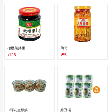
橄欖菜拌醬
幼筍
125
55
$
$
Q彈花生麵筋
綠豆湯