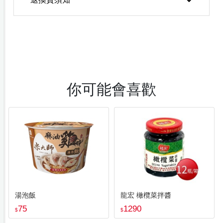
退換貨須知
你可能會喜歡
湯泡飯
龍宏 橄欖菜拌醬
75
1290
$
$