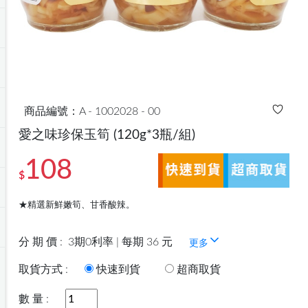
商品編號：A - 1002028 - 00
愛之味珍保玉筍
(120g*3瓶/組)
108
$
★精選新鮮嫩筍、甘香酸辣。
分 期 價 :
3期0利率 | 每期 36 元
更多
取貨方式 :
快速到貨
超商取貨
數 量 :