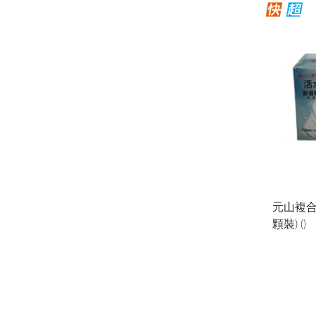
元山複合式
顆裝) ()