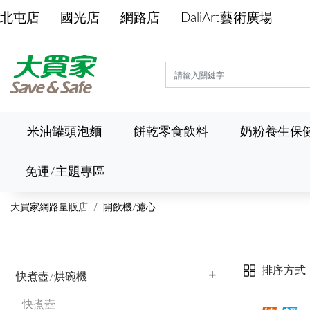
北屯店
國光店
網路店
DaliArt藝術廣場
米油罐頭泡麵
餅乾零食飲料
奶粉養生保
免運/主題專區
大買家網路量販店
開飲機/濾心
排序方式
快煮壺/烘碗機
快煮壺