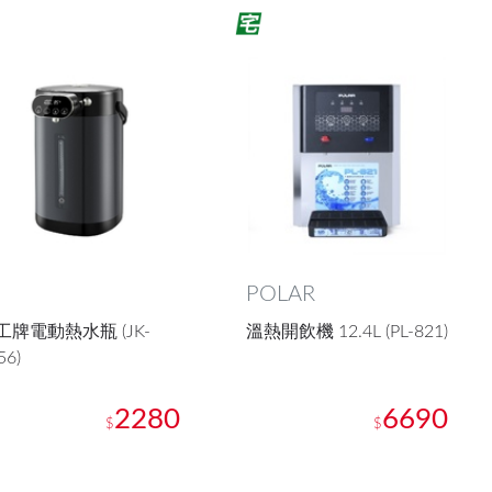
POLAR
工牌電動熱水瓶 (JK-
溫熱開飲機 12.4L (PL-821)
56)
2280
6690
$
$