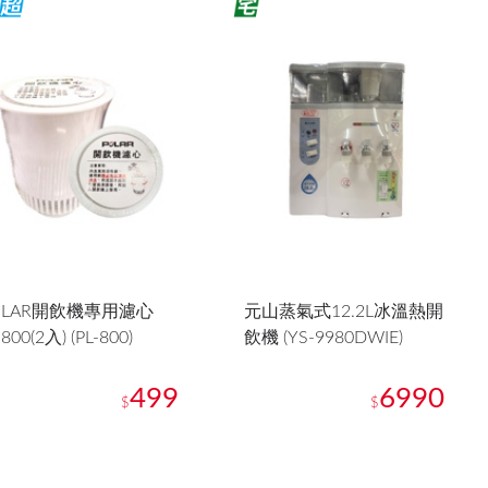
OLAR開飲機專用濾心
元山蒸氣式12.2L冰溫熱開
-800(2入) (PL-800)
飲機 (YS-9980DWIE)
499
6990
$
$