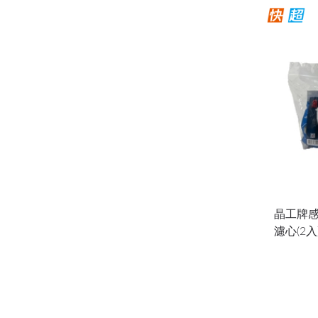
晶工牌
濾心(2入) 