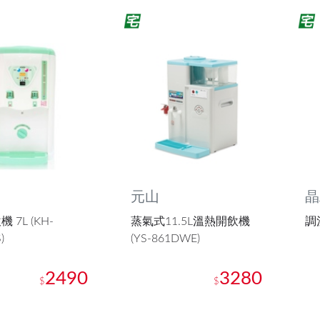
元山
晶
 7L (KH-
蒸氣式11.5L溫熱開飲機
調溫
)
(YS-861DWE)
2490
3280
$
$