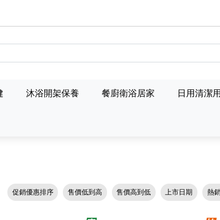
健
沐浴開架保養
餐廚衛浴居家
日用清潔
促銷優惠排序
售價低到高
售價高到低
上市日期
熱