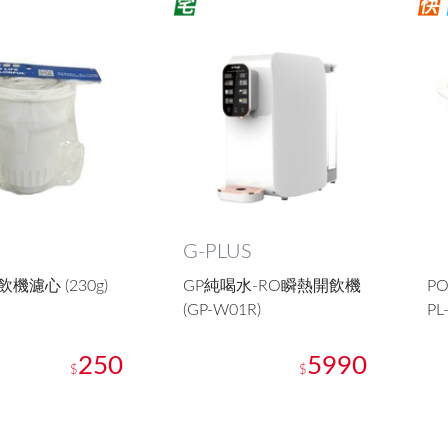
G-PLUS
飲機濾心 (230g)
GP純喝水-RO瞬熱開飲機
P
(GP-W01R)
PL
250
5990
$
$