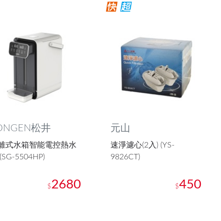
ONGEN松井
元山
離式水箱智能電控熱水
速淨濾心(2入) (YS-
(SG-5504HP)
9826CT)
2680
450
$
$