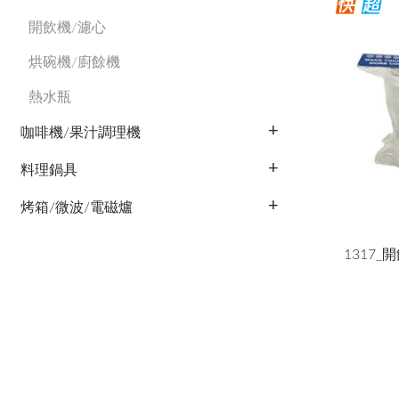
開飲機/濾心
烘碗機/廚餘機
熱水瓶
咖啡機/果汁調理機
料理鍋具
烤箱/微波/電磁爐
1317_開