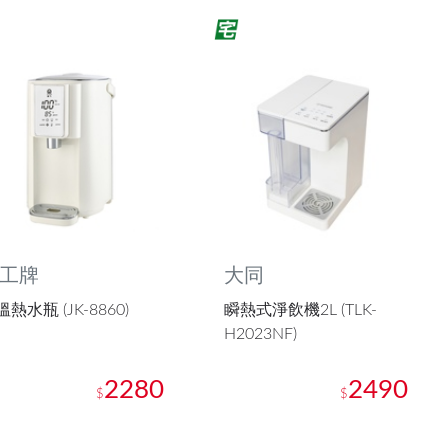
工牌
大同
熱水瓶 (JK-8860)
瞬熱式淨飲機2L (TLK-
H2023NF)
2280
2490
$
$