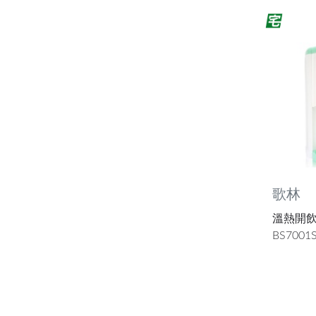
歌林
溫熱開飲機
BS7001S