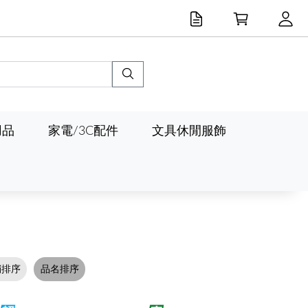
用品
家電/3C配件
文具休閒服飾
銷排序
品名排序