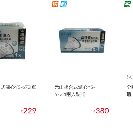
S
濾心YS-672(單
元山複合式濾心YS-
分
6722(兩入裝) ()
瓶 
229
380
$
$