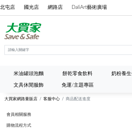
北屯店
國光店
網路店
DaliArt藝術廣場
米油罐頭泡麵
餅乾零食飲料
奶粉養生
文具休閒服飾
免運/主題專區
大買家網路量販店
客服中心
商品配送進度
會員相關服務
購物流程方式