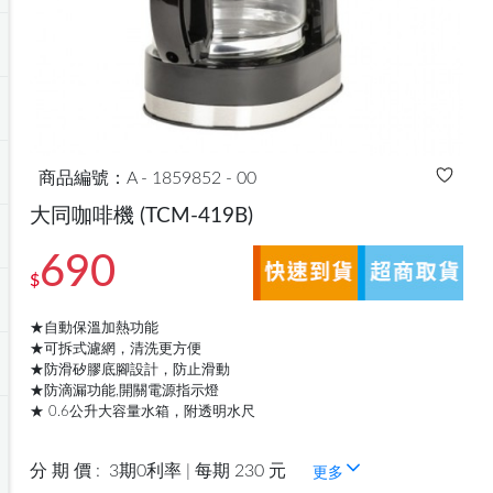
商品編號：A - 1859852 - 00
大同咖啡機
(TCM-419B)
690
$
★自動保溫加熱功能
★可拆式濾網，清洗更方便
★防滑矽膠底腳設計，防止滑動
★防滴漏功能,開關電源指示燈
★ 0.6公升大容量水箱，附透明水尺
分 期 價 :
3期0利率 | 每期 230 元
更多