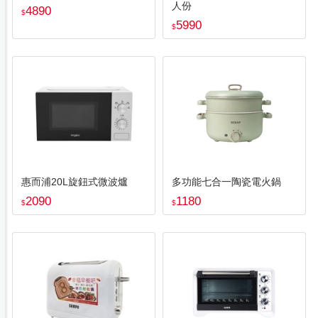
人份
4890
$
5990
$
惠而浦20L旋鈕式微波爐
多功能七合一陶瓷電火鍋
2090
1180
$
$