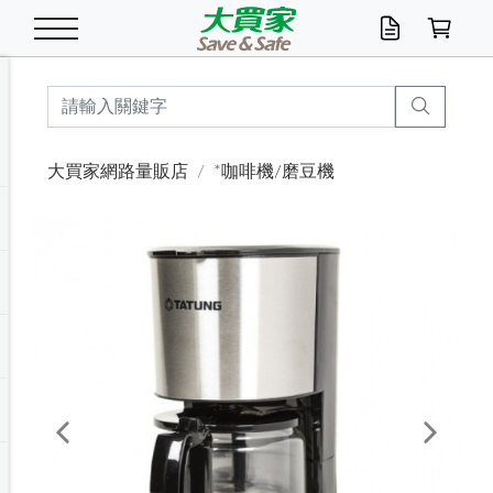
米/五穀/濃湯
休閒零嘴
養生保健/常備品
沐浴乳香皂
鍋具/飲水/廚房
衛生紙/濕巾
廚房家電
文具/辦公用品
冷凍免運
米/糙米
食用油
包麵
魚罐
初一十五拜拜懶
餅乾
糖果/蜜餞/果凍
茶飲料
雞精/飲品
奶粉
綠茶
即溶咖啡
沐浴乳
洗髮/護髮
牙 刷
潔顏產品
臉部保養
鍋具/餐具
掃除/清潔用具
寢具/家具
寵物食品
抽取衛生紙/濕巾
洗衣精
廚房/餐具清潔
衛生棉
箱購免運區
料理鍋具
除濕/清淨機
除塵家電
電腦周邊
文具用品
機車/腳踏車百貨
戶外/休閒用品
服飾內著
生鮮食品
食品免運
季節活動
大買家網路量販店
*咖啡機/磨豆機
油/調味料
美味餅乾
奶粉/穀麥片
美髮造型
掃除用具/照明/五金
衣物清潔
季節家電
汽機車百貨
箱購免運
五穀/南北貨
醬油.油膏.蠔油
碗麵/義大利麵
醬菜/玉米罐
零嘴
糕餅/點心
巧克力
果汁咖啡
機能保健
麥片/玉米片
紅茶
咖啡豆/粉/濾掛
香皂/洗手乳
造型髮品
牙膏/漱口水
卸妝/粉刺調理
面/眼膜
保鮮/微波
洗衣/曬衣用具
收納用品
寵物清潔/百貨
廚房紙巾/平版/
洗衣粉/皂
浴廁/水管清潔
嬰兒尿布
烤箱/微波/電磁爐
風扇/防蚊家電
美容家電
數位週邊
辦公文具/收納
汽車百貨
健身/按摩/瑜珈
配件
調理食品
清潔用品免運
店長推薦
泡麵 / 麵條
糖果/巧克力
特色茶品
口腔清潔
傢飾/收納/衛浴
居家清潔
生活家電
休閒/運動
主題專區
湯類/湯塊
調味用品
麵條/快煮麵/米粉
調理食品
堅果/海苔
洋芋片
碳酸/礦泉水
族群保健
沖調穀粉/隨手包
奶茶/花草茶
可可/糖/奶精
染髮產品
口腔配件
刮鬍用品
身體保養
飲水用具
電池/延長線
衛浴/毛巾
園藝用品
箱購免運區
漂白水/柔軟精
居家清潔/除濕芳
成人紙尿褲
快煮壺/烘碗機
電暖器
家用電器
手機/平板周邊
玩具/擺設小物
測量/護具/其他
男/女/機能包
居家/汽百用品
這夏不怕熱
罐頭調理包
飲料
咖啡/可可
臉部清潔
寵物/園藝
衛生棉/護墊
3C/電腦周邊/OA
服飾/配件
咖哩/沾拌醬/抹醬
箱購專區
肉鬆/肉醬罐
肉乾/豆乾
節日限定伴手禮
保久乳/豆米漿
常備/醫材/口罩
烏龍/普洱茶/其他
開架彩妝/防曬
廚房配件
燈泡/檯燈/照明
地墊/家飾品
日用活動區
箱購免運區
防蚊/殺蟲
咖啡機/果汁調理
辦公用具
球類/運動
戶外/室內鞋
綠意露營生活
開架/身體保養
成人/嬰兒紙尿褲
點心罐
機能飲料
▶保健品牌推薦
黑糖桂圓/蜂蜜醋
修繕/五金/祭祀
Previous
Next
箱購飲料