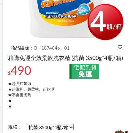
商品編號：B - 1874846 - 01
箱購免運全效柔軟洗衣精
(抗菌 3500g*4瓶/箱)
490
$
★超強抑菌力
★超溫和、超柔軟、超乾淨
★不含螢光劑
★
★
規格 :