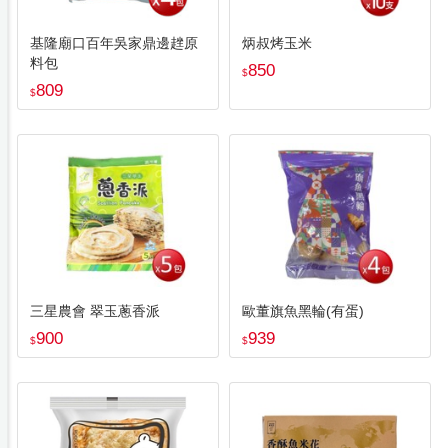
基隆廟口百年吳家鼎邊趖原
炳叔烤玉米
料包
850
$
809
$
三星農會 翠玉蔥香派
歐董旗魚黑輪(有蛋)
900
939
$
$