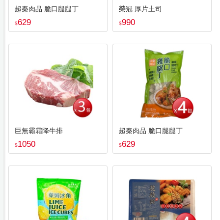
超秦肉品 脆口腿腿丁
榮冠 厚片土司
629
990
$
$
巨無霸霜降牛排
超秦肉品 脆口腿腿丁
1050
629
$
$