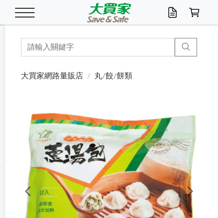
米/五穀/濃湯
休閒零嘴
養生保健/常備品
沐浴乳香皂
鍋具/飲水/廚房
衛生紙/濕巾
廚房家電
文具/辦公用品
冷凍免運
米/糙米
食用油
包麵
魚罐
初一十五拜拜懶
餅乾
糖果/蜜餞/果凍
茶飲料
雞精/飲品
奶粉
綠茶
即溶咖啡
沐浴乳
洗髮/護髮
牙 刷
潔顏產品
臉部保養
鍋具/餐具
掃除/清潔用具
寢具/家具
寵物食品
抽取衛生紙/濕巾
洗衣精
廚房/餐具清潔
衛生棉
箱購免運區
料理鍋具
除濕/清淨機
除塵家電
電腦周邊
文具用品
機車/腳踏車百貨
戶外/休閒用品
服飾內著
生鮮食品
食品免運
季節活動
大買家網路量販店
丸/餃/餅類
油/調味料
美味餅乾
奶粉/穀麥片
美髮造型
掃除用具/照明/五金
衣物清潔
季節家電
汽機車百貨
箱購免運
五穀/南北貨
醬油.油膏.蠔油
碗麵/義大利麵
醬菜/玉米罐
零嘴
糕餅/點心
巧克力
果汁咖啡
機能保健
麥片/玉米片
紅茶
咖啡豆/粉/濾掛
香皂/洗手乳
造型髮品
牙膏/漱口水
卸妝/粉刺調理
面/眼膜
保鮮/微波
洗衣/曬衣用具
收納用品
寵物清潔/百貨
廚房紙巾/平版/
洗衣粉/皂
浴廁/水管清潔
嬰兒尿布
烤箱/微波/電磁爐
風扇/防蚊家電
美容家電
數位週邊
辦公文具/收納
汽車百貨
健身/按摩/瑜珈
配件
調理食品
清潔用品免運
店長推薦
泡麵 / 麵條
糖果/巧克力
特色茶品
口腔清潔
傢飾/收納/衛浴
居家清潔
生活家電
休閒/運動
主題專區
湯類/湯塊
調味用品
麵條/快煮麵/米粉
調理食品
堅果/海苔
洋芋片
碳酸/礦泉水
族群保健
沖調穀粉/隨手包
奶茶/花草茶
可可/糖/奶精
染髮產品
口腔配件
刮鬍用品
身體保養
飲水用具
電池/延長線
衛浴/毛巾
園藝用品
箱購免運區
漂白水/柔軟精
居家清潔/除濕芳
成人紙尿褲
快煮壺/烘碗機
電暖器
家用電器
手機/平板周邊
玩具/擺設小物
測量/護具/其他
男/女/機能包
居家/汽百用品
這夏不怕熱
罐頭調理包
飲料
咖啡/可可
臉部清潔
寵物/園藝
衛生棉/護墊
3C/電腦周邊/OA
服飾/配件
咖哩/沾拌醬/抹醬
箱購專區
肉鬆/肉醬罐
肉乾/豆乾
節日限定伴手禮
保久乳/豆米漿
常備/醫材/口罩
烏龍/普洱茶/其他
開架彩妝/防曬
廚房配件
燈泡/檯燈/照明
地墊/家飾品
日用活動區
箱購免運區
防蚊/殺蟲
咖啡機/果汁調理
辦公用具
球類/運動
戶外/室內鞋
綠意露營生活
開架/身體保養
成人/嬰兒紙尿褲
點心罐
機能飲料
▶保健品牌推薦
黑糖桂圓/蜂蜜醋
修繕/五金/祭祀
Previous
Next
箱購飲料