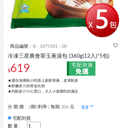
商品編號：B - 1875581 - 00
冷凍三星農會翠玉蔥湯包
(360g(12入)*5包)
619
$
★濃在地傳統小吃搭上新鮮青蔥，皮薄餡多
★鮮嫩多汁的黃金比例
★內餡多汁小心燙口，大人小孩都吃的滿足
分 期 價 :
3期0利率 | 每期 206 元
更多
宅配到貨
數 量 :