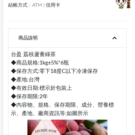
結帳方式 :
ATM | 信用卡
商品說明
台盈 荔枝蘆薈綠茶
◆商品規格:1kg±5%*6瓶
◆保存方式:零下18度C以下冷凍保存
◆產地:台灣
◆有效日期:標示於包裝上
◆保存期限:2年
◆內容物、規格、保存期限、成分、營養標
示、產地、廠商資訊等:如圖所示