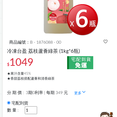
商品編號：B - 1876088 - 00
冷凍台盈 荔枝蘆薈綠茶
(1kg*6瓶)
1049
$
★果汁含量45%
★香甜荔枝搭配蘆薈和清香綠茶
分 期 價 :
3期0利率 | 每期 349 元
更多
宅配到貨
數 量 :