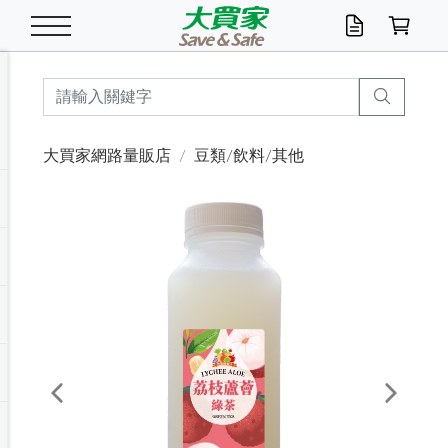
米/五穀/濃湯
休閒零嘴
養生保健/常備品
沐浴乳香皂
鍋具/飲水/廚房
衛生紙/濕巾
廚房家電
文具/辦公用品
冷凍免運
米/糙米
食用油
包麵
魚罐
初一十五拜拜懶
餅乾
糖果/蜜餞/果凍
茶飲料
雞精/飲品
奶粉
綠茶
即溶咖啡
沐浴乳
洗髮/護髮
牙 刷
潔顏產品
臉部保養
鍋具/餐具
掃除/清潔用具
寢具/家具
寵物食品
抽取衛生紙/濕巾
洗衣精
廚房/餐具清潔
衛生棉
箱購免運區
料理鍋具
除濕/清淨機
除塵家電
電腦周邊
文具用品
機車/腳踏車百貨
戶外/休閒用品
服飾內著
生鮮食品
食品免運
季節活動
大買家網路量販店
豆類/飲料/其他
油/調味料
美味餅乾
奶粉/穀麥片
美髮造型
掃除用具/照明/五金
衣物清潔
季節家電
汽機車百貨
箱購免運
五穀/南北貨
醬油.油膏.蠔油
碗麵/義大利麵
醬菜/玉米罐
零嘴
糕餅/點心
巧克力
果汁咖啡
機能保健
麥片/玉米片
紅茶
咖啡豆/粉/濾掛
香皂/洗手乳
造型髮品
牙膏/漱口水
卸妝/粉刺調理
面/眼膜
保鮮/微波
洗衣/曬衣用具
收納用品
寵物清潔/百貨
廚房紙巾/平版/
洗衣粉/皂
浴廁/水管清潔
嬰兒尿布
烤箱/微波/電磁爐
風扇/防蚊家電
美容家電
數位週邊
辦公文具/收納
汽車百貨
健身/按摩/瑜珈
配件
調理食品
清潔用品免運
店長推薦
泡麵 / 麵條
糖果/巧克力
特色茶品
口腔清潔
傢飾/收納/衛浴
居家清潔
生活家電
休閒/運動
主題專區
湯類/湯塊
調味用品
麵條/快煮麵/米粉
調理食品
堅果/海苔
洋芋片
碳酸/礦泉水
族群保健
沖調穀粉/隨手包
奶茶/花草茶
可可/糖/奶精
染髮產品
口腔配件
刮鬍用品
身體保養
飲水用具
電池/延長線
衛浴/毛巾
園藝用品
箱購免運區
漂白水/柔軟精
居家清潔/除濕芳
成人紙尿褲
快煮壺/烘碗機
電暖器
家用電器
手機/平板周邊
玩具/擺設小物
測量/護具/其他
男/女/機能包
居家/汽百用品
這夏不怕熱
罐頭調理包
飲料
咖啡/可可
臉部清潔
寵物/園藝
衛生棉/護墊
3C/電腦周邊/OA
服飾/配件
咖哩/沾拌醬/抹醬
箱購專區
肉鬆/肉醬罐
肉乾/豆乾
節日限定伴手禮
保久乳/豆米漿
常備/醫材/口罩
烏龍/普洱茶/其他
開架彩妝/防曬
廚房配件
燈泡/檯燈/照明
地墊/家飾品
日用活動區
箱購免運區
防蚊/殺蟲
咖啡機/果汁調理
辦公用具
球類/運動
戶外/室內鞋
綠意露營生活
開架/身體保養
成人/嬰兒紙尿褲
點心罐
機能飲料
▶保健品牌推薦
黑糖桂圓/蜂蜜醋
修繕/五金/祭祀
Previous
Next
箱購飲料