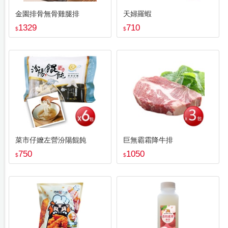
金園排骨無骨雞腿排
天婦羅蝦
1329
710
$
$
菜市仔嬤左營汾陽餛飩
巨無霸霜降牛排
750
1050
$
$