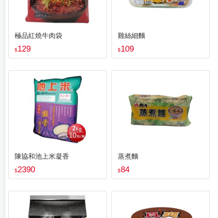
極品紅燒牛肉袋
雞絲細麵
129
109
$
$
陳協和池上米凝香
蒸煮麵
2390
84
$
$