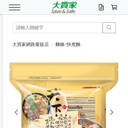
米/五穀/濃湯
休閒零嘴
養生保健/常備品
沐浴乳香皂
鍋具/飲水/廚房
衛生紙/濕巾
廚房家電
文具/辦公用品
冷凍免運
米/糙米
食用油
包麵
魚罐
初一十五拜拜懶
餅乾
糖果/蜜餞/果凍
茶飲料
雞精/飲品
奶粉
綠茶
即溶咖啡
沐浴乳
洗髮/護髮
牙 刷
潔顏產品
臉部保養
鍋具/餐具
掃除/清潔用具
寢具/家具
寵物食品
抽取衛生紙/濕巾
洗衣精
廚房/餐具清潔
衛生棉
箱購免運區
料理鍋具
除濕/清淨機
除塵家電
電腦周邊
文具用品
機車/腳踏車百貨
戶外/休閒用品
服飾內著
生鮮食品
食品免運
季節活動
大買家網路量販店
麵條/快煮麵
油/調味料
美味餅乾
奶粉/穀麥片
美髮造型
掃除用具/照明/五金
衣物清潔
季節家電
汽機車百貨
箱購免運
五穀/南北貨
醬油.油膏.蠔油
碗麵/義大利麵
醬菜/玉米罐
零嘴
糕餅/點心
巧克力
果汁咖啡
機能保健
麥片/玉米片
紅茶
咖啡豆/粉/濾掛
香皂/洗手乳
造型髮品
牙膏/漱口水
卸妝/粉刺調理
面/眼膜
保鮮/微波
洗衣/曬衣用具
收納用品
寵物清潔/百貨
廚房紙巾/平版/
洗衣粉/皂
浴廁/水管清潔
嬰兒尿布
烤箱/微波/電磁爐
風扇/防蚊家電
美容家電
數位週邊
辦公文具/收納
汽車百貨
健身/按摩/瑜珈
配件
調理食品
清潔用品免運
店長推薦
泡麵 / 麵條
糖果/巧克力
特色茶品
口腔清潔
傢飾/收納/衛浴
居家清潔
生活家電
休閒/運動
主題專區
湯類/湯塊
調味用品
麵條/快煮麵/米粉
調理食品
堅果/海苔
洋芋片
碳酸/礦泉水
族群保健
沖調穀粉/隨手包
奶茶/花草茶
可可/糖/奶精
染髮產品
口腔配件
刮鬍用品
身體保養
飲水用具
電池/延長線
衛浴/毛巾
園藝用品
箱購免運區
漂白水/柔軟精
居家清潔/除濕芳
成人紙尿褲
快煮壺/烘碗機
電暖器
家用電器
手機/平板周邊
玩具/擺設小物
測量/護具/其他
男/女/機能包
居家/汽百用品
這夏不怕熱
罐頭調理包
飲料
咖啡/可可
臉部清潔
寵物/園藝
衛生棉/護墊
3C/電腦周邊/OA
服飾/配件
咖哩/沾拌醬/抹醬
箱購專區
肉鬆/肉醬罐
肉乾/豆乾
節日限定伴手禮
保久乳/豆米漿
常備/醫材/口罩
烏龍/普洱茶/其他
開架彩妝/防曬
廚房配件
燈泡/檯燈/照明
地墊/家飾品
日用活動區
箱購免運區
防蚊/殺蟲
咖啡機/果汁調理
辦公用具
球類/運動
戶外/室內鞋
綠意露營生活
開架/身體保養
成人/嬰兒紙尿褲
點心罐
機能飲料
▶保健品牌推薦
黑糖桂圓/蜂蜜醋
修繕/五金/祭祀
Previous
Next
箱購飲料