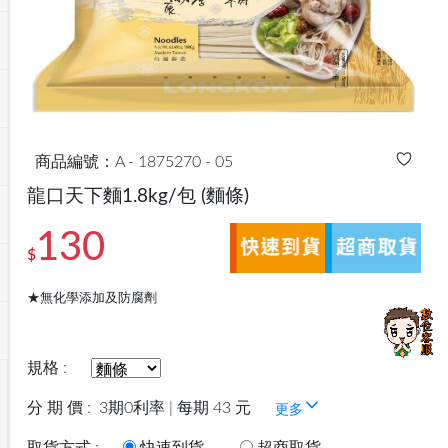
商品編號：A - 1875270 - 05
龍口天下麵1.8kg/包
(麵條)
130
$
★無化學添加及防腐劑
規格 :
分 期 價 :
3期0利率 | 每期 43 元
更多