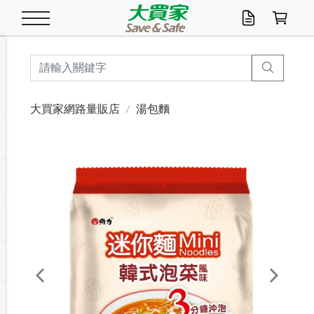
米/五穀/濃湯
休閒零嘴
養生保健/常備品
沐浴乳香皂
鍋具/飲水/廚房
衛生紙/濕巾
廚房家電
文具/辦公用品
冷凍免運
米/糙米
食用油
包麵
魚罐
初一十五拜拜懶
餅乾
糖果/蜜餞/果凍
茶飲料
雞精/飲品
奶粉
綠茶
即溶咖啡
沐浴乳
洗髮/護髮
牙 刷
潔顏產品
臉部保養
鍋具/餐具
掃除/清潔用具
寢具/家具
寵物食品
抽取衛生紙/濕巾
洗衣精
廚房/餐具清潔
衛生棉
箱購免運區
料理鍋具
除濕/清淨機
除塵家電
電腦周邊
文具用品
機車/腳踏車百貨
戶外/休閒用品
服飾內著
生鮮食品
食品免運
季節活動
大買家網路量販店
湯包麵
油/調味料
美味餅乾
奶粉/穀麥片
美髮造型
掃除用具/照明/五金
衣物清潔
季節家電
汽機車百貨
箱購免運
五穀/南北貨
醬油.油膏.蠔油
碗麵/義大利麵
醬菜/玉米罐
零嘴
糕餅/點心
巧克力
果汁咖啡
機能保健
麥片/玉米片
紅茶
咖啡豆/粉/濾掛
香皂/洗手乳
造型髮品
牙膏/漱口水
卸妝/粉刺調理
面/眼膜
保鮮/微波
洗衣/曬衣用具
收納用品
寵物清潔/百貨
廚房紙巾/平版/
洗衣粉/皂
浴廁/水管清潔
嬰兒尿布
烤箱/微波/電磁爐
風扇/防蚊家電
美容家電
數位週邊
辦公文具/收納
汽車百貨
健身/按摩/瑜珈
配件
調理食品
清潔用品免運
店長推薦
泡麵 / 麵條
糖果/巧克力
特色茶品
口腔清潔
傢飾/收納/衛浴
居家清潔
生活家電
休閒/運動
主題專區
湯類/湯塊
調味用品
麵條/快煮麵/米粉
調理食品
堅果/海苔
洋芋片
碳酸/礦泉水
族群保健
沖調穀粉/隨手包
奶茶/花草茶
可可/糖/奶精
染髮產品
口腔配件
刮鬍用品
身體保養
飲水用具
電池/延長線
衛浴/毛巾
園藝用品
箱購免運區
漂白水/柔軟精
居家清潔/除濕芳
成人紙尿褲
快煮壺/烘碗機
電暖器
家用電器
手機/平板周邊
玩具/擺設小物
測量/護具/其他
男/女/機能包
居家/汽百用品
這夏不怕熱
罐頭調理包
飲料
咖啡/可可
臉部清潔
寵物/園藝
衛生棉/護墊
3C/電腦周邊/OA
服飾/配件
咖哩/沾拌醬/抹醬
箱購專區
肉鬆/肉醬罐
肉乾/豆乾
節日限定伴手禮
保久乳/豆米漿
常備/醫材/口罩
烏龍/普洱茶/其他
開架彩妝/防曬
廚房配件
燈泡/檯燈/照明
地墊/家飾品
日用活動區
箱購免運區
防蚊/殺蟲
咖啡機/果汁調理
辦公用具
球類/運動
戶外/室內鞋
綠意露營生活
開架/身體保養
成人/嬰兒紙尿褲
點心罐
機能飲料
▶保健品牌推薦
黑糖桂圓/蜂蜜醋
修繕/五金/祭祀
Previous
Next
箱購飲料