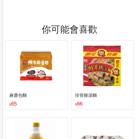
你可能會喜歡
麻醬包麵
排骨雞湯麵
65
66
$
$