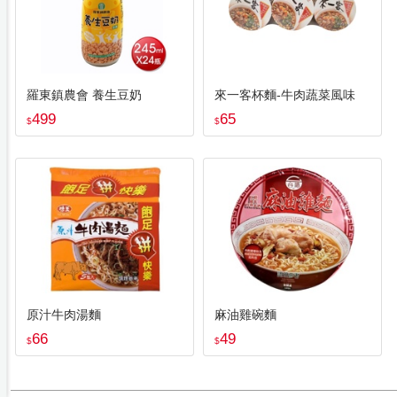
羅東鎮農會 養生豆奶
來一客杯麵-牛肉蔬菜風味
499
65
$
$
原汁牛肉湯麵
麻油雞碗麵
66
49
$
$