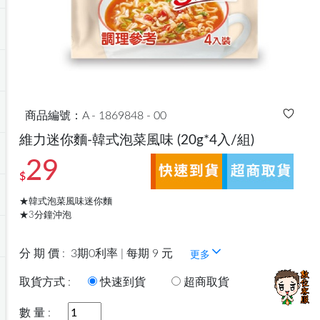
商品編號：A - 1869848 - 00
維力迷你麵-韓式泡菜風味
(20g*4入/組)
29
$
★韓式泡菜風味迷你麵
★3分鐘沖泡
分 期 價 :
3期0利率 | 每期 9 元
更多
取貨方式 :
快速到貨
超商取貨
數 量 :