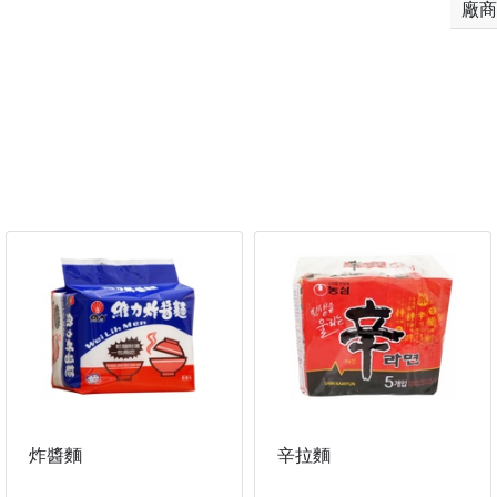
廠商
炸醬麵
辛拉麵