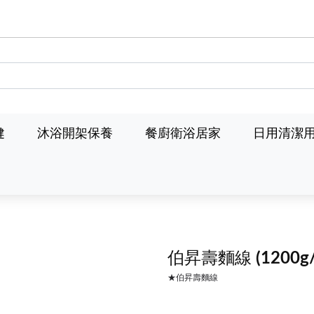
健
沐浴開架保養
餐廚衛浴居家
日用清潔
伯昇壽麵線
(1200g
★伯昇壽麵線