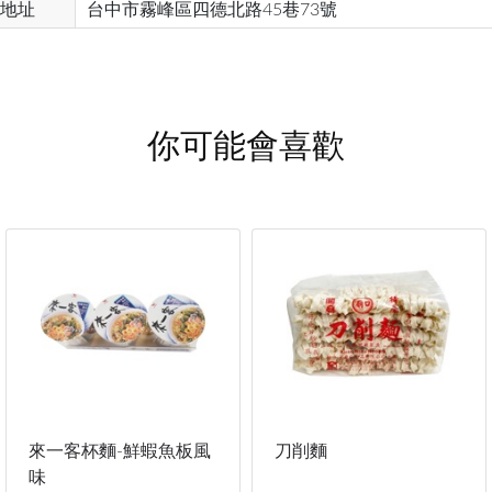
地址
台中市霧峰區四德北路45巷73號
你可能會喜歡
來一客杯麵-鮮蝦魚板風
刀削麵
味