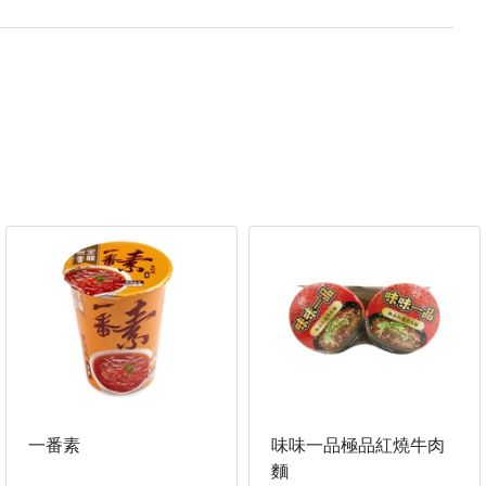
一番素
味味一品極品紅燒牛肉
麵