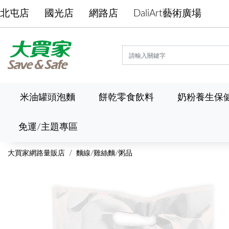
北屯店
國光店
網路店
DaliArt藝術廣場
米油罐頭泡麵
餅乾零食飲料
奶粉養生保
免運/主題專區
大買家網路量販店
麵線/雞絲麵/粥品