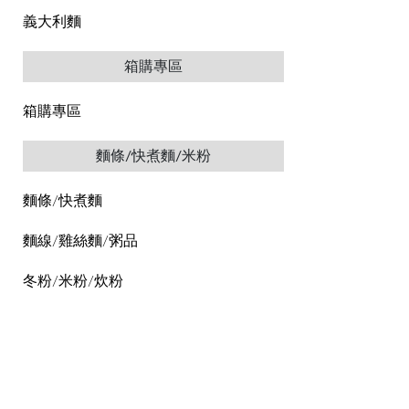
義大利麵
箱購專區
箱購專區
麵條/快煮麵/米粉
麵條/快煮麵
麵線/雞絲麵/粥品
冬粉/米粉/炊粉