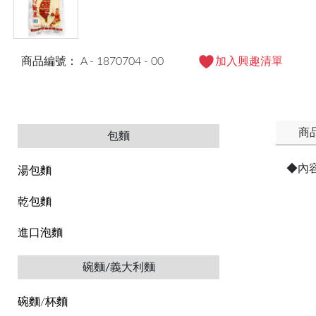
商品編號： A - 1870704 - 00
加入興趣清單
商
包麵
◆內
湯包麵
乾包麵
進口泡麵
碗麵/義大利麵
碗麵/杯麵