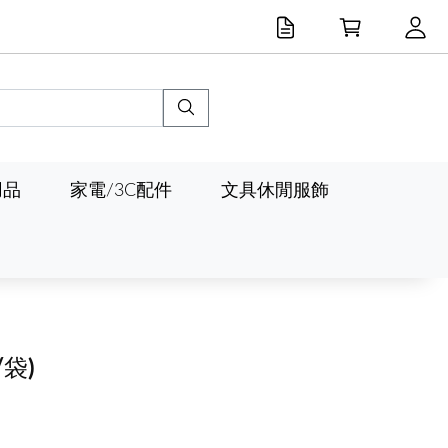
用品
家電/3C配件
文具休閒服飾
/袋)